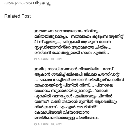
അദ്ദേഹത്തെ വിട്ടയച്ചു.
Related Post
ഇത്തവണ ഓണാഘോഷം നിവിനും
മമിതയ്ക്കുമൊപ്പം; ‘ബത്‍ലഹേം കുടുംബ യൂണിറ്റ്
21ന് എത്തും.., ഹിറ്റുകൾ തുടരുന്ന ഭാവന
സ്റ്റുഡിയോസിൻ്റെ ആറാമത്തെ ചിത്രം…
രസികൻ രംഗങ്ങളുമായി ഗാനം എത്തി…
AUGUST 10, 2026
ഇല്ല, ​ഗാഡി പോവാൻ വിടത്തില്ല…മാസ്
ആകാൻ ശ്രമിച്ച് ബിജെപി ജില്ലാ പ്രസിഡന്റ്
… പക്ഷെ ചേച്ചിമാർ തടയാൻ ശ്രമിച്ചത് പോലീസ്
വാഹനത്തിന്റെ പിന്നിൽ നിന്ന്…. പിന്നാലെ
വാഹനം സു​ഗമമായി മുന്നോട്ട്… ‘ഞാൻ
പുറകിൽ വന്നപ്പോൾ എല്ലാവരും പിന്നിൽ
വന്നോ? വണ്ടി തടയാൻ മുന്നിൽ ആരെങ്കിലും
നിൽക്കണ്ടേ’- എംഎൽ അശ്വിനി!!
കോമഡിയായി വിദ്യാഭ്യാസ
മന്ത്രിക്കെതിരെയുള്ള പ്രതിഷേധം
AUGUST 10, 2026