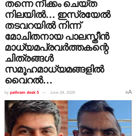
തന്നെ നീക്കം ചെയ്ത
നിലയിൽ… ഇസ്രയേൽ
തടവറയിൽ നിന്ന്
മോചിതനായ പാലസ്തീൻ
മാധ്യമപ്രവർത്തകന്റെ
ചിത്രങ്ങൾ
സമൂഹമാധ്യമങ്ങളിൽ
വൈറൽ…
A
by
pathram desk 5
June 28, 2026
A