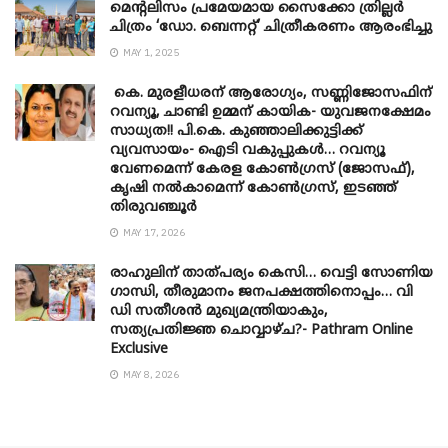
മെന്‍റലിസം പ്രമേയമായ സൈക്കോ ത്രില്ലർ
ചിത്രം ‘ഡോ. ബെന്നറ്റ്’ ചിത്രീകരണം ആരംഭിച്ചു
MAY 1, 2025
കെ. മുരളീധരന് ആരോഗ്യം, സണ്ണിജോസഫിന്
റവന്യൂ, ചാണ്ടി ഉമ്മന് കായിക- യുവജനക്ഷേമം
സാധ്യത!! പി.കെ. കുഞ്ഞാലിക്കുട്ടിക്ക്
വ്യവസായം- ഐടി വകുപ്പുകൾ… റവന്യൂ
വേണമെന്ന് കേരള കോൺഗ്രസ് (ജോസഫ്),
കൃഷി നൽകാമെന്ന് കോൺഗ്രസ്, ഇടഞ്ഞ്
തിരുവഞ്ചൂർ
MAY 17, 2026
രാഹുലിന് താത്പര്യം കെസി… വെട്ടി സോണിയ
​ഗാന്ധി, തീരുമാനം ജനപക്ഷത്തിനൊപ്പം… വി
ഡി സതീശൻ മുഖ്യമന്ത്രിയാകും,
സത്യപ്രതിജ്ഞ ചൊവ്വാഴ്ച?- Pathram Online
Exclusive
MAY 8, 2026