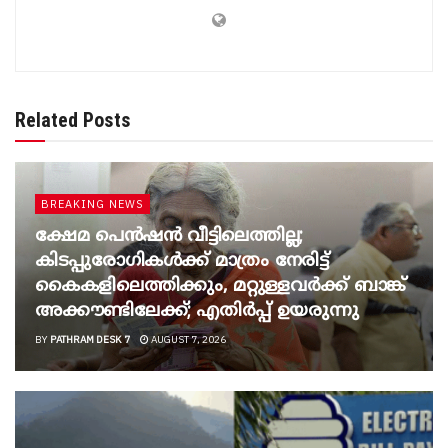
Related Posts
BREAKING NEWS
ക്ഷേമ പെൻഷൻ വീട്ടിലെത്തില്ല;
കിടപ്പുരോഗികൾക്ക് മാത്രം നേരിട്ട്
കൈകളിലെത്തിക്കും, മറ്റുള്ളവർക്ക് ബാങ്ക്
അക്കൗണ്ടിലേക്ക്; എതിർപ്പ് ഉയരുന്നു
BY
PATHRAM DESK 7
AUGUST 7, 2026