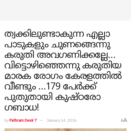
ത്വക്കിലുണ്ടാകുന്ന എല്ലാ
പാടുകളും ചുണങ്ങെന്നു
കരുതി അവ​ഗണിക്കല്ലേ…
വിട്ടൊഴിഞ്ഞെന്നു കരുതിയ
മാരക രോ​ഗം കേരളത്തിൽ
വീണ്ടും …179 പേർക്ക്
പുതുതായി കുഷ്ഠരോ​
ഗബാധ!
A
by
Pathram Desk 7
January 14, 2026
A