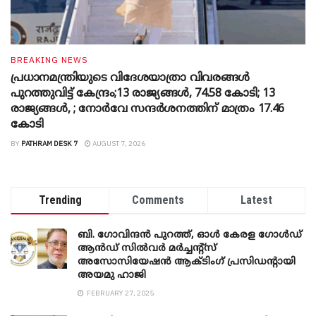
BREAKING NEWS
പ്രധാനമന്ത്രിയുടെ വിദേശയാത്രാ വിവരങ്ങൾ
പുറത്തുവിട്ട് കേന്ദ്രം;13 രാജ്യങ്ങൾ, 74.58 കോടി; 13
രാജ്യങ്ങൾ, ; നോർവേ സന്ദർശനത്തിന് മാത്രം 17.46
കോടി
BY
PATHRAM DESK 7
AUGUST 7, 2026
Trending
Comments
Latest
ബി. ​ഗോവിന്ദൻ പുറത്ത്, ഓൾ കേരള ഗോൾഡ്
ആൻഡ് സിൽവർ മർച്ചന്റ്സ്
അസോസിയേഷൻ ആക്ടിംഗ് പ്രസിഡന്റായി
അയമു ഹാജി
FEBRUARY 27, 2025