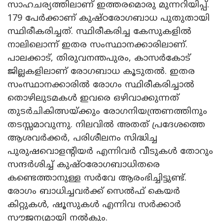
സാഹചര്യത്തിലാണ് ഇത്തരമൊരു മുന്നറിയിപ്പ്.
179 പേർക്കാണ് കുഷ്ഠരോഗബാധ പുതുതായി
സ്ഥിരീകരിച്ചത്. സ്ഥിരീകരിച്ച കേസുകളിൽ
നാലിലൊന്ന് ഇതര സംസ്ഥാനക്കാരിലാണ്.
പാലക്കാട്, തിരുവനന്തപുരം, കാസർകോട്‌
ജില്ലകളിലാണ് രോഗബാധ കൂടുതൽ. ഇതര
സംസ്ഥാനക്കാരിൽ രോഗം സ്ഥിരീകരിച്ചാൽ
തൊഴിലുടമകൾ ഇവരെ ഒഴിവാക്കുന്നത്
തുടർചികിത്സയ്ക്കും രോഗനിയന്ത്രണത്തിനും
തടസ്സമാവുന്നു. നിലവിൽ അതത് പ്രദേശത്തെ
ആശവർക്കർ, പരിശീലനം സിദ്ധിച്ച
പുരുഷവൊളന്റിയർ എന്നിവർ വീടുകൾ തോറും
സന്ദർശിച്ച് കുഷ്ഠരോഗബാധിതരെ
കണ്ടെത്താനുള്ള സർവേ ആരംഭിച്ചിട്ടുണ്ട്.
രോഗം ബാധിച്ചവർക്ക് സെൽഫ് കെയർ
കിറ്റുകൾ, ഷൂസുകൾ എന്നിവ സർക്കാർ
സൗജന്യമായി നൽകും.