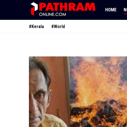
HOME
N
#Kerala
#World