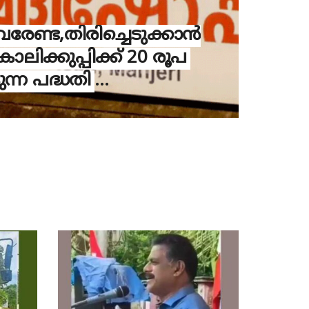
വരേണ്ട,തിരിച്ചെടുക്കാൻ
കാലിക്കുപ്പിക്ക് 20 രൂപ
്ന പദ്ധതി
കോ; ഇന്ന് മുതൽ