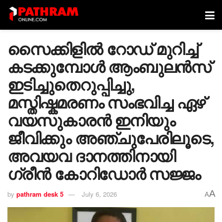
സൈക്കിളിൽ റോഡ് മുറിച്ച്
കടക്കുമ്പോൾ ആംബുലൻസ്
ഇടിച്ചുതെറുപ്പിച്ചു,
മസ്തിഷ്കമരണം സംഭവിച്ച ഏഴ്
വയസുകാരൻ ഇനിയും
ജീവിക്കും അഞ്ചുപേരിലൂടെ,
അവയവ ദാനത്തിനായി
ഗ്രീൻ കോറിഡോർ സജ്ജം
A
by
pathram desk 5
July 6, 2026
A