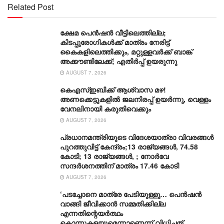
Related Post
ക്ഷേമ പെൻഷൻ വീട്ടിലെത്തില്ല;
കിടപ്പുരോഗികൾക്ക് മാത്രം നേരിട്ട്
കൈകളിലെത്തിക്കും, മറ്റുള്ളവർക്ക് ബാങ്ക്
അക്കൗണ്ടിലേക്ക്; എതിർപ്പ് ഉയരുന്നു
AUGUST 7, 2026
കെഎസ്ഇബിക്ക് ആശ്വാസ മഴ!
അണക്കെട്ടുകളിൽ ജലനിരപ്പ് ഉയർന്നു, വെള്ളം
വേനലിനായി കരുതിവെക്കും
AUGUST 7, 2026
പ്രധാനമന്ത്രിയുടെ വിദേശയാത്രാ വിവരങ്ങൾ
പുറത്തുവിട്ട് കേന്ദ്രം;13 രാജ്യങ്ങൾ, 74.58
കോടി; 13 രാജ്യങ്ങൾ, ; നോർവേ
സന്ദർശനത്തിന് മാത്രം 17.46 കോടി
AUGUST 7, 2026
‘പടച്ചോനെ മാത്രേ പേടിയുള്ളു… പെൻഷൻ
വാങ്ങി ജീവിക്കാൻ സമ്മതിക്കില്ല
എന്നതിന്റെയർത്ഥം
കൊന്നുകളയുമെന്നാണെന്ന് വിധിച്ചത്