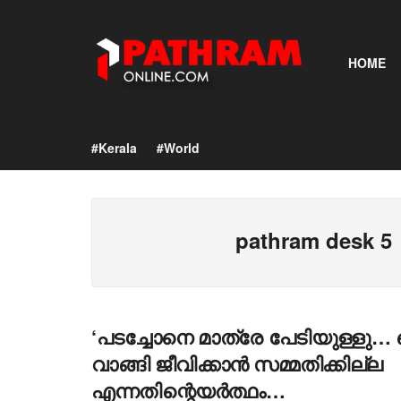
HOME
#Kerala
#World
pathram desk 5
‘പടച്ചോനെ മാത്രേ പേടിയുള്ള
വാങ്ങി ജീവിക്കാൻ സമ്മതിക്കില്ല
എന്നതിന്റെയർത്ഥം