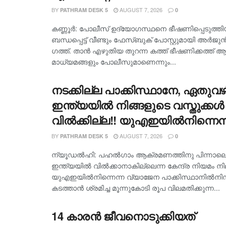
കൊന്നുകളയുമെന്നാണെന്ന് വിധിച
BY
AUGUST 7, 2026
PATHRAM DESK 5
0
വായിച്ചവന്റെ തെറ്റ്, ജോലി
കണ്ണൂർ: പോലീസ് ഉദ്യോഗസ്ഥനെ ഭീഷണിപ്പെടുത്ത
കളയിക്കുമെന്നാണ് ഞാൻ ഉദ്ദേശിച്
ബന്ധപ്പെട്ട് വീണ്ടും ഫേസ്ബുക് പോസ്റ്റുമായി അർജുൻ
ഗത്ത്. താൻ എഴുതിയ തുറന്ന കത്ത് ഭീഷണിക്കത്ത് ആക്
പോലീസിനോട് ബഹുമാനം മാത്രം,
മാധ്യമങ്ങളും പോലീസുമാണെന്നും...
അന്യായം ചെയ്തയാളോട് മാത്ര
വൈരാഗ്യവുമുള്ളൂ’- അർജുൻ ആയ
നടക്കില്ല പാക്കിസ്ഥാനേ, ഏതുവഴ
ഇന്ത്യയിൽ നിങ്ങളുടെ വസ്തുക്കൾ
വിൽക്കില്ല!! യുഎഇയിൽനിന്നെന്
വ്യാജേന ഇന്ത്യയിലേക്ക് കടത്താൻ
BY
AUGUST 7, 2026
PATHRAM DESK 5
0
മൂന്നു കോടിയുടെ ഈന്തപ്പഴം
ന്യൂഡൽഹി: പഹൽ​ഗാം ആക്രമണത്തിനു പിന്നാലെ പ
പിടികൂടി, 1.4 കോടിയുടെ ‘ഗുഗ്ഗു
ഇന്ത്യയിൽ വിൽക്കാനാകില്ലെന്ന കേന്ദ്ര നിയമം ന
യുഎഇയിൽനിന്നെന്ന വ്യാജേന പാക്കിസ്ഥാനിൽനിന്ന്
പിടികൂടിയത് കഴിഞ്ഞയാഴ്ച
കടത്താൻ ശ്രമിച്ച മൂന്നുകോടി രൂപ വിലമതിക്കുന്ന...
14 കാരൻ ജീവനൊടുക്കിയത്