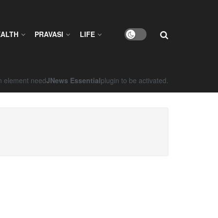
EALTH
PRAVASI
LIFE
on element need
JNews Essential
plugin to be activated.