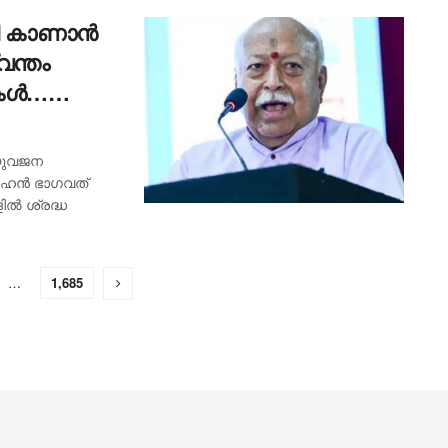
യി കാണാൻ
വന്തം
ികൾ…
ണ്ട്,
 യുവജന
െടേണ്ടത്’-
മോഹൻ ഭാഗവത്
ിൽ ശ്രദ്ധ
…
1,685