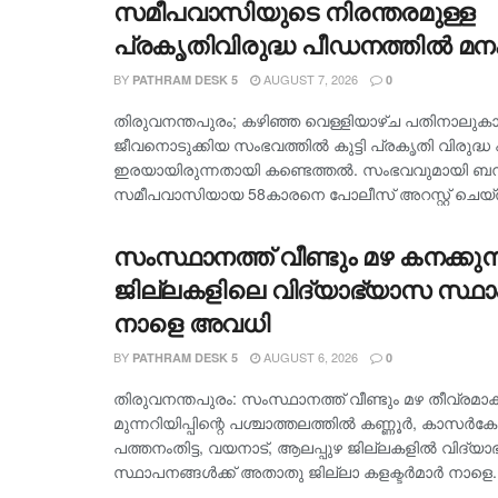
സമീപവാസിയുടെ നിരന്തരമുള്ള
പ്രകൃതിവിരുദ്ധ പീഡനത്തിൽ മന
58 കാരൻ പോക്സോ കേസിൽ അറസ്
BY
AUGUST 7, 2026
PATHRAM DESK 5
0
കുട്ടിയെ താൻ പീഡിപ്പിച്ചതായി സമ്മ
തിരുവനന്തപുരം; കഴിഞ്ഞ വെള്ളിയാഴ്ച പതിനാലു
പ്രതി
ജീവനൊടുക്കിയ സംഭവത്തിൽ കുട്ടി പ്രക‍ൃതി വിരുദ്ധ
ഇരയായിരുന്നതായി കണ്ടെത്തൽ. സംഭവവുമായി ബന്ധപ്
സമീപവാസിയായ 58കാരനെ പോലീസ് അറസ്റ്റ് ചെയ്തു.
സംസ്ഥാനത്ത് വീണ്ടും മഴ കനക്കുന്ന
ജില്ലകളിലെ വിദ്യാഭ്യാസ സ്ഥാ
നാളെ അവധി
BY
AUGUST 6, 2026
PATHRAM DESK 5
0
തിരുവനന്തപുരം: സംസ്ഥാനത്ത് വീണ്ടും മഴ തീവ്രമാ
മുന്നറിയിപ്പിന്റെ പശ്ചാത്തലത്തിൽ കണ്ണൂർ, കാസർകോ
പത്തനംതിട്ട, വയനാട്, ആലപ്പുഴ ജില്ലകളിൽ വിദ്യ
സ്ഥാപനങ്ങൾക്ക് അതാതു ജില്ലാ കളക്ടർമാർ നാളെ..