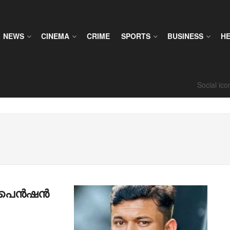
NEWS
CINEMA
CRIME
SPORTS
BUSINESS
H
Social ic
ു… പെൻഷൻ