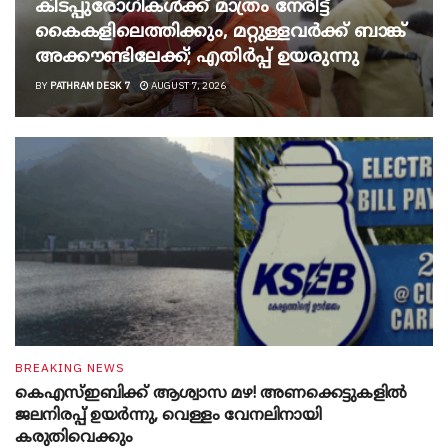
കിടപ്പുരോഗികൾക്ക് മാത്രം നേരിട്ട്
കൈകളിലെത്തിക്കും, മറ്റുള്ളവർക്ക് ബാങ്ക്
അക്കൗണ്ടിലേക്ക്; എതിർപ്പ് ഉയരുന്നു
BY
PATHRAM DESK 7
AUGUST 7, 2026
BREAKING NEWS
കെഎസ്ഇബിക്ക് ആശ്വാസ മഴ! അണക്കെട്ടുകളിൽ
ജലനിരപ്പ് ഉയർന്നു, വെള്ളം വേനലിനായി
കരുതിവെക്കും