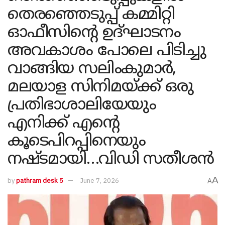
തെരഞ്ഞെടുപ്പ് കമ്മിറ്റി
ഓഫീസിന്റെ ഉദ്ഘാടനം
അവകാശം പോലെ പിടിച്ചു
വാങ്ങിയ സലിംകുമാർ,
മലയാള സിനിമയ്ക്ക് ഒരു
പ്രതിഭാശാലിയേയും
എനിക്ക് എന്റെ
കൂടെപിറപ്പിനെയും
നഷ്ടമായി…വിഡി സതീശൻ
A
by
pathram desk 5
June 7, 2026
A