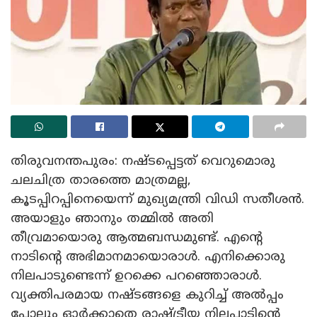
തിരുവനന്തപുരം: നഷ്ടപ്പെട്ടത് വെറുമൊരു
ചലചിത്ര താരത്തെ മാത്രമല്ല,
കൂടപ്പിറപ്പിനെയെന്ന് മുഖ്യമന്ത്രി വിഡി സതീശൻ.
അയാളും ഞാനും തമ്മിൽ അതി
തീവ്രമായൊരു ആത്മബന്ധമുണ്ട്. എന്റെ
നാടിന്റെ അഭിമാനമായൊരാൾ. എനിക്കൊരു
നിലപാടുണ്ടെന്ന് ഉറക്കെ പറഞ്ഞൊരാൾ.
വ്യക്തിപരമായ നഷ്ടങ്ങളെ കുറിച്ച് അൽപ്പം
പോലും ഓർക്കാതെ രാഷ്ട്രീയ നിലപാടിന്റെ