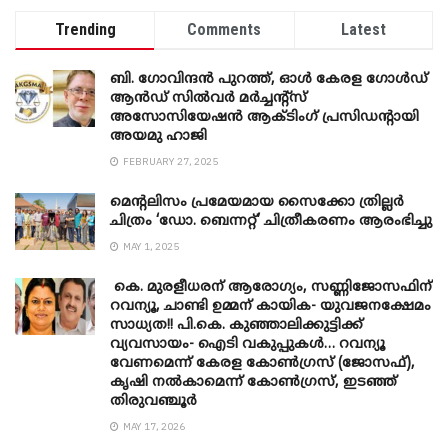
Trending
Comments
Latest
ബി. ​ഗോവിന്ദൻ പുറത്ത്, ഓൾ കേരള ഗോൾഡ്
ആൻഡ് സിൽവർ മർച്ചന്റ്സ്
അസോസിയേഷൻ ആക്ടിംഗ് പ്രസിഡന്റായി
അയമു ഹാജി
FEBRUARY 27, 2025
മെന്‍റലിസം പ്രമേയമായ സൈക്കോ ത്രില്ലർ
ചിത്രം ‘ഡോ. ബെന്നറ്റ്’ ചിത്രീകരണം ആരംഭിച്ചു
MAY 1, 2025
കെ. മുരളീധരന് ആരോഗ്യം, സണ്ണിജോസഫിന്
റവന്യൂ, ചാണ്ടി ഉമ്മന് കായിക- യുവജനക്ഷേമം
സാധ്യത!! പി.കെ. കുഞ്ഞാലിക്കുട്ടിക്ക്
വ്യവസായം- ഐടി വകുപ്പുകൾ… റവന്യൂ
വേണമെന്ന് കേരള കോൺഗ്രസ് (ജോസഫ്),
കൃഷി നൽകാമെന്ന് കോൺഗ്രസ്, ഇടഞ്ഞ്
തിരുവഞ്ചൂർ
MAY 17, 2026