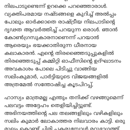
നിലപാടുണ്ടെന്ന് ഉറക്കെ പറഞ്ഞൊരാൾ.
വ്യക്തിപരമായ നഷ്ടങ്ങളെ കുറിച്ച് അൽപ്പം
പോലും ഓർക്കാതെ രാഷ്ട്രീയ നിലപാടിന്റെ
ദൃഢത ആവർത്തിച്ച് പറയുന്ന ഒരാൾ. ഞാൻ
കോൺഗ്രസുകാരനാണെന്ന് പറയാൻ
ആരെയും ഭയക്കാതിരുന്ന ധീരനായ
കലാകാരൻ. എന്റെ തിരഞ്ഞൈടുപ്പുകളിൽ
തിരഞ്ഞെടുപ്പ് കമ്മിറ്റി ഓഫീസിന്റെ ഉദ്ഘാടനം
അവകാശം പോലെ പിടിച്ചു വാങ്ങിയ
സലിംകുമാർ, പാർട്ടിയുടെ വിജയങ്ങളിൽ
അത്രമേൽ സന്തോഷിച്ച കൂടപിറപ്പ്,
ഹാസ്യം മാത്രമല്ല എന്തും തനിക്ക് വഴങ്ങുമെന്ന്
പലവട്ടം അദ്ദേഹം തെളിയിച്ചിട്ടുണ്ട്.
അഭിനയത്തിന്റെ പല തലങ്ങളിലും വഴികളിലും
സലിം കുമാർ ലോകാത്തര നിലവാരം കാട്ടി. ഒരു
മുഖം കൊണ്ട് ചിരി പകരുമ്പോൾ മറുഭാഗത്ത്