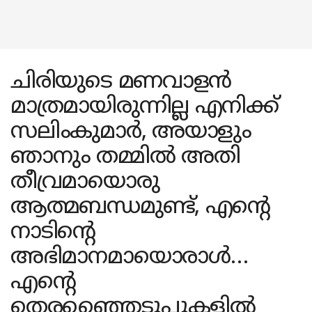
ചിരിയുടെ മണവാളൻ
മാത്രമായിരുന്നില്ല എനിക്ക്
സലിംകുമാർ, അയാളും
ഞാനും തമ്മിൽ അതി
തീവ്രമായൊരു
ആത്മബന്ധമുണ്ട്, എന്റെ
നാടിന്റെ
അഭിമാനമായൊരാൾ…
എന്റെ
തെരഞ്ഞൈടുപ്പുകളിൽ