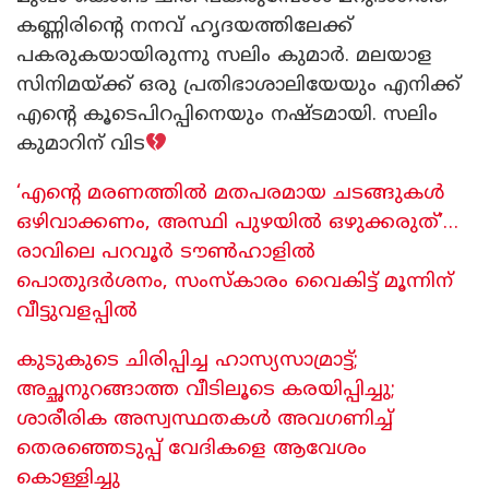
കണ്ണിരിന്റെ നനവ് ഹൃദയത്തിലേക്ക്
പകരുകയായിരുന്നു സലിം കുമാർ. മലയാള
സിനിമയ്ക്ക് ഒരു പ്രതിഭാശാലിയേയും എനിക്ക്
എന്റെ കൂടെപിറപ്പിനെയും നഷ്ടമായി. സലിം
കുമാറിന് വിട
‘എന്റെ മരണത്തിൽ മതപരമായ ച‌ടങ്ങുകൾ
ഒഴിവാക്കണം, അസ്ഥി പുഴയിൽ ഒഴുക്കരുത്’…
രാവിലെ പറവൂർ ടൗൺഹാളിൽ
പൊതുദർശനം, സംസ്കാരം വൈകിട്ട് മൂന്നിന്
വീട്ടുവളപ്പിൽ
കുടുകുടെ ചിരിപ്പിച്ച ഹാസ്യസാമ്രാട്ട്;
അച്ഛനുറങ്ങാത്ത വീടിലൂടെ കരയിപ്പിച്ചു;
ശാരീരിക അസ്വസ്ഥതകൾ അവ​ഗണിച്ച്
തെരഞ്ഞെടുപ്പ് വേദികളെ ആവേശം
കൊള്ളിച്ചു