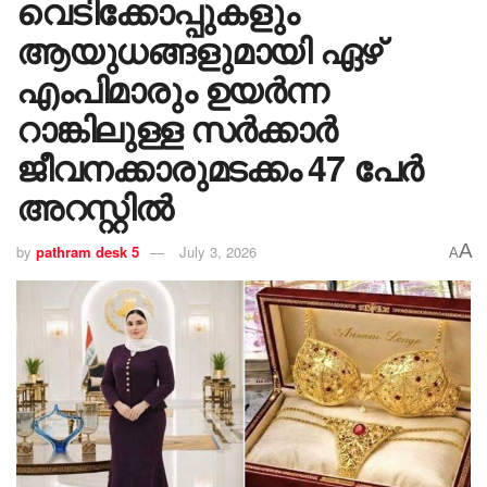
വെടിക്കോപ്പുകളും
ആയുധങ്ങളുമായി ഏഴ്
എംപിമാരും ഉയർന്ന
റാങ്കിലുള്ള സർക്കാർ
ജീവനക്കാരുമടക്കം 47 പേർ
അറസ്റ്റിൽ
A
by
pathram desk 5
July 3, 2026
A