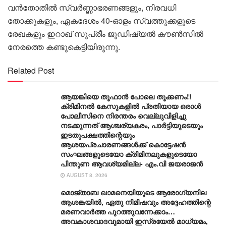
വൻതോതിൽ സ്വർണ്ണാഭരണങ്ങളും, നിരവധി
തോക്കുകളും, ഏകദേശം 40-ഓളം സ്വത്തുക്കളുടെ
രേഖകളും ഇറാഖ് സുപ്രീം ജുഡീഷ്യൽ കൗൺസിൽ
നേരത്തെ കണ്ടുകെട്ടിയിരുന്നു.
Related Post
ആയങ്കിയെ തൂഫാൻ പോലെ തൂക്കണം!!
ക്രിമിനൽ കേസുകളിൽ പ്രതിയായ ഒരാൾ
പോലീസിനെ നിരന്തരം വെല്ലുവിളിച്ചു
നടക്കുന്നത് ആശ്ചര്യകരം, പാർട്ടിയുടെയും
ഇടതുപക്ഷത്തിന്റെയും
ആശയപ്രചാരണങ്ങൾക്ക് കൊട്ടേഷൻ
സംഘങ്ങളുടെയോ ക്രിമിനലുകളുടെയോ
പിന്തുണ ആവശ്യമില്ല- എം.വി ജയരാജൻ
AUGUST 8, 2026
മൊജ്താബ ഖാമനെയിയുടെ ആരോ​ഗ്യനില
ആശങ്കയിൽ, ഏതു നിമിഷവും അദ്ദേഹത്തിന്റെ
മരണവാർത്ത പുറത്തുവന്നേക്കാം…
അവകാശവാദവുമായി ഇസ്രയേൽ മാധ്യമം,