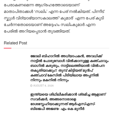
പേരാകണമെന്ന ആഗ്രഹത്തോടെയാണ്
മാതാപിതാക്കൾ ‘സലിം’ എന്ന പേര് നൽകിയത്. പിന്നീട്
സ്കൂൾ വിദ്യാഭ്യാസകാലത്ത് ‘കുമാർ’ എന്ന പേര് കൂടി
ചേർന്നതോടെയാണ് അദ്ദേഹം സലിംകുമാർ എന്ന
പേരിൽ അറിയപ്പെടാൻ തുടങ്ങിയത്.
Related Post
ജോലി ബിഹാറിൽ അധ്യാപകൻ, അവധിക്ക്
നാട്ടിൽ പോരുമ്പോൾ വിൽക്കാനുള്ള കഞ്ചാവും
ബാ​ഗിൽ കരുതും, നാട്ടിലെത്തിയാൽ വിൽപന
തകൃതിയാക്കും!! തുമ്പ് കിട്ടിയത് മുൻപ്
കഞ്ചാവ് കേസിൽ പിടിയിലായ അപ്പനിൽ
നിന്നും മകനിൽ നിന്നും
AUGUST 8, 2026
ഇന്ത്യയെ ശിഥിലീകരിക്കാൻ ശ്രമിച്ച ആളാണ്
സവർക്കർ, അങ്ങനൊരാളെ
ദേശസ്നേഹിയാക്കുന്നത് ആർഎസ്എസ്-
ബിജെപി അജണ്ട- എം കെ മുനീര്‍