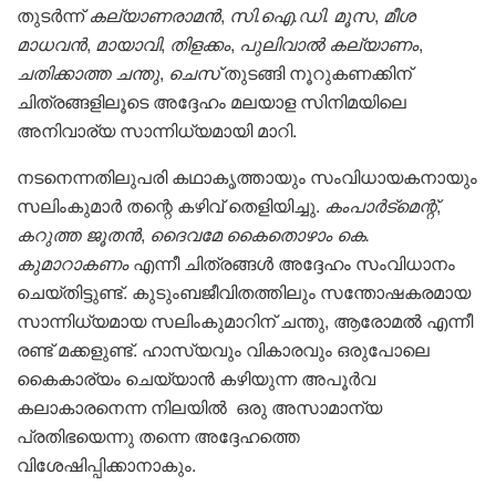
തുടർന്ന്
കല്യാണരാമൻ
,
സി.ഐ.ഡി. മൂസ
,
മീശ
മാധവൻ
,
മായാവി
,
തിളക്കം
,
പുലിവാൽ കല്യാണം
,
ചതിക്കാത്ത ചന്തു
,
ചെസ്
തുടങ്ങി നൂറുകണക്കിന്
ചിത്രങ്ങളിലൂടെ അദ്ദേഹം മലയാള സിനിമയിലെ
അനിവാര്യ സാന്നിധ്യമായി മാറി.
നടനെന്നതിലുപരി കഥാകൃത്തായും സംവിധായകനായും
സലിംകുമാർ തന്റെ കഴിവ് തെളിയിച്ചു.
കംപാർട്മെന്റ്
,
കറുത്ത ജൂതൻ
,
ദൈവമേ കൈതൊഴാം കെ.
കുമാറാകണം
എന്നീ ചിത്രങ്ങൾ അദ്ദേഹം സംവിധാനം
ചെയ്തിട്ടുണ്ട്. കുടുംബജീവിതത്തിലും സന്തോഷകരമായ
സാന്നിധ്യമായ സലിംകുമാറിന് ചന്തു, ആരോമൽ എന്നീ
രണ്ട് മക്കളുണ്ട്. ഹാസ്യവും വികാരവും ഒരുപോലെ
കൈകാര്യം ചെയ്യാൻ കഴിയുന്ന അപൂർവ
കലാകാരനെന്ന നിലയിൽ ഒരു അസാമാന്യ
പ്രതിഭയെന്നു തന്നെ അദ്ദേഹത്തെ
വിശേഷിപ്പിക്കാനാകും.