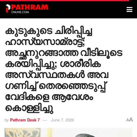
കുടുകുടെ ചിരിപ്പിച്ച
ഹാസ്യസാമ്രാട്ട്;
അച്ഛനുറങ്ങാത്ത വീടിലൂടെ
കരയിപ്പിച്ചു; ശാരീരിക
അസ്വസ്ഥതകൾ അവ​
ഗണിച്ച് തെരഞ്ഞെടുപ്പ്
വേദികളെ ആവേശം
കൊള്ളിച്ചു
A
by
Pathram Desk 7
June 7, 2026
A