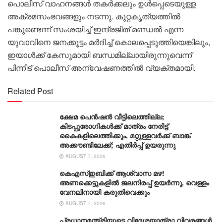
പൊലീസ് വാഹനങ്ങൾ തകർക്കലും ഉൾപ്പെടെയുള്ള
അക്രമസംഭവങ്ങളും നടന്നു. കുറ്റകൃത്യത്തിൽ
പങ്കുണ്ടെന്ന് സംശയിച്ച് ഇന്ദ്രജിത് മണ്ഡൽ എന്ന
യുവാവിനെ ജനക്കൂട്ടം മർദിച്ച് കൊലപ്പെടുത്തിയെങ്കിലും,
ഇയാൾക്ക് കേസുമായി ബന്ധമില്ലായിരുന്നുവെന്ന്
പിന്നീട് പൊലീസ് അന്വേഷണത്തിൽ വ്യക്തമായി.
Related Post
ക്ഷേമ പെൻഷൻ വീട്ടിലെത്തില്ല;
കിടപ്പുരോഗികൾക്ക് മാത്രം നേരിട്ട്
കൈകളിലെത്തിക്കും, മറ്റുള്ളവർക്ക് ബാങ്ക്
അക്കൗണ്ടിലേക്ക്; എതിർപ്പ് ഉയരുന്നു
AUGUST 7, 2026
കെഎസ്ഇബിക്ക് ആശ്വാസ മഴ!
അണക്കെട്ടുകളിൽ ജലനിരപ്പ് ഉയർന്നു, വെള്ളം
വേനലിനായി കരുതിവെക്കും
AUGUST 7, 2026
പ്രധാനമന്ത്രിയുടെ വിദേശയാത്രാ വിവരങ്ങൾ