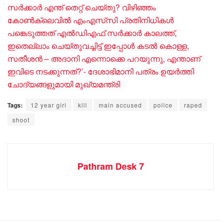
സർക്കാർ എന്ത് തെറ്റ് ചെയ്തു? വിഴിഞ്ഞം
കോൺക്ലെവിൽ എംഎസ്‍സി പ്രതിനിധികൾ
പങ്കെടുത്തത് എൽഡിഎഫ് സർക്കാർ കാലത്ത്,
ഇതെല്ലാം ചെയ്തുവച്ചിട്ട് ഇപ്പോൾ കടൽ കൊള്ള,
സതീശൻ – അദാനി എന്നൊക്കെ പറയുന്നു, എന്താണ്
ഇവിടെ നടക്കുന്നത്?’- ദേശാഭിമാനി പത്രം ഉയർത്തി
ചോദ്യങ്ങളുമായി മുഖ്യമന്ത്രി
Tags:
12 year girl
kill
main accused
police
raped
shoot
Pathram Desk 7