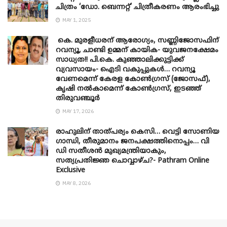
ചിത്രം ‘ഡോ. ബെന്നറ്റ്’ ചിത്രീകരണം ആരംഭിച്ചു
MAY 1, 2025
കെ. മുരളീധരന് ആരോഗ്യം, സണ്ണിജോസഫിന്
റവന്യൂ, ചാണ്ടി ഉമ്മന് കായിക- യുവജനക്ഷേമം
സാധ്യത!! പി.കെ. കുഞ്ഞാലിക്കുട്ടിക്ക്
വ്യവസായം- ഐടി വകുപ്പുകൾ… റവന്യൂ
വേണമെന്ന് കേരള കോൺഗ്രസ് (ജോസഫ്),
കൃഷി നൽകാമെന്ന് കോൺഗ്രസ്, ഇടഞ്ഞ്
തിരുവഞ്ചൂർ
MAY 17, 2026
രാഹുലിന് താത്പര്യം കെസി… വെട്ടി സോണിയ
​ഗാന്ധി, തീരുമാനം ജനപക്ഷത്തിനൊപ്പം… വി
ഡി സതീശൻ മുഖ്യമന്ത്രിയാകും,
സത്യപ്രതിജ്ഞ ചൊവ്വാഴ്ച?- Pathram Online
Exclusive
MAY 8, 2026