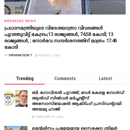
BREAKING NEWS
പ്രധാനമന്ത്രിയുടെ വിദേശയാത്രാ വിവരങ്ങൾ
പുറത്തുവിട്ട് കേന്ദ്രം;13 രാജ്യങ്ങൾ, 74.58 കോടി; 13
രാജ്യങ്ങൾ, ; നോർവേ സന്ദർശനത്തിന് മാത്രം 17.46
കോടി
BY
PATHRAM DESK 7
AUGUST 7, 2026
Trending
Comments
Latest
ബി. ​ഗോവിന്ദൻ പുറത്ത്, ഓൾ കേരള ഗോൾഡ്
ആൻഡ് സിൽവർ മർച്ചന്റ്സ്
അസോസിയേഷൻ ആക്ടിംഗ് പ്രസിഡന്റായി
അയമു ഹാജി
FEBRUARY 27, 2025
മെന്‍റലിസം പ്രമേയമായ സൈക്കോ ത്രില്ലർ