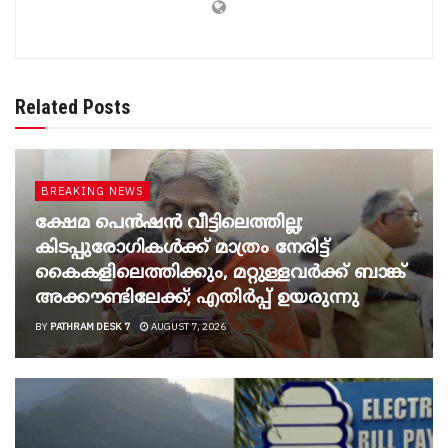
Related Posts
BREAKING NEWS
ക്ഷേമ പെൻഷൻ വീട്ടിലെത്തില്ല;
കിടപ്പുരോഗികൾക്ക് മാത്രം നേരിട്ട്
കൈകളിലെത്തിക്കും, മറ്റുള്ളവർക്ക് ബാങ്ക്
അക്കൗണ്ടിലേക്ക്; എതിർപ്പ് ഉയരുന്നു
BY
PATHRAM DESK 7
AUGUST 7, 2026