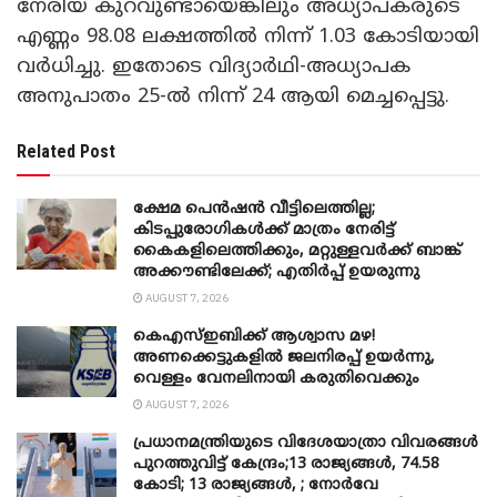
നേരിയ കുറവുണ്ടായെങ്കിലും അധ്യാപകരുടെ
എണ്ണം 98.08 ലക്ഷത്തിൽ നിന്ന് 1.03 കോടിയായി
വർധിച്ചു. ഇതോടെ വിദ്യാർഥി-അധ്യാപക
അനുപാതം 25-ൽ നിന്ന് 24 ആയി മെച്ചപ്പെട്ടു.
Related Post
ക്ഷേമ പെൻഷൻ വീട്ടിലെത്തില്ല;
കിടപ്പുരോഗികൾക്ക് മാത്രം നേരിട്ട്
കൈകളിലെത്തിക്കും, മറ്റുള്ളവർക്ക് ബാങ്ക്
അക്കൗണ്ടിലേക്ക്; എതിർപ്പ് ഉയരുന്നു
AUGUST 7, 2026
കെഎസ്ഇബിക്ക് ആശ്വാസ മഴ!
അണക്കെട്ടുകളിൽ ജലനിരപ്പ് ഉയർന്നു,
വെള്ളം വേനലിനായി കരുതിവെക്കും
AUGUST 7, 2026
പ്രധാനമന്ത്രിയുടെ വിദേശയാത്രാ വിവരങ്ങൾ
പുറത്തുവിട്ട് കേന്ദ്രം;13 രാജ്യങ്ങൾ, 74.58
കോടി; 13 രാജ്യങ്ങൾ, ; നോർവേ