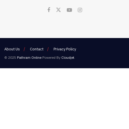
About Us
Contact
Privacy Policy
© 2025
Pathram Online
Powered By
Cloudjet
.