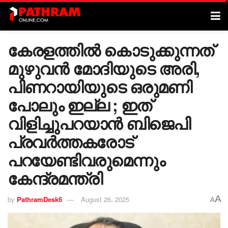
കേരളത്തില്‍ കൊടുക്കുന്നത്
മുഴുവന്‍ മോദിയുടെ അരി,
പിണറായിയുടെ ഒരുമണി
പോലും ഇല്ല ; ഇത്
വിളിച്ചുപറയാന്‍ ബിജെപി
പ്രവര്‍ത്തകരോട്
പറയേണ്ടിവരുമെന്നും
കേന്ദ്രമന്ത്രി
A
by
PathramDesk6
August 26, 2025
A