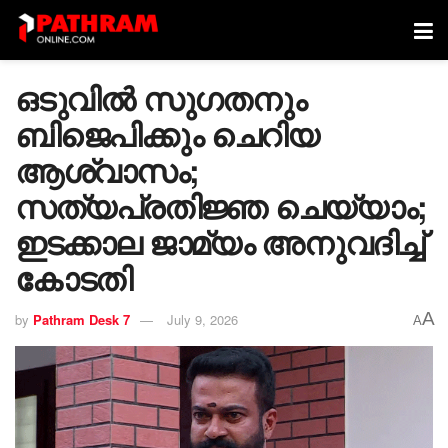
ഒടുവിൽ സു​ഗതനും
ബിജെപിക്കും ചെറിയ
ആശ്വാസം;
സത്യപ്രതിജ്ഞ ചെയ്യാം;
ഇടക്കാല ജാമ്യം അനുവദിച്ച്
കോടതി
A
by
Pathram Desk 7
July 9, 2026
A