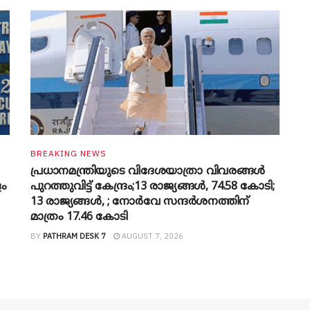
BREAKING NEWS
പ്രധാനമന്ത്രിയുടെ വിദേശയാത്രാ വിവരങ്ങൾ
ളം
പുറത്തുവിട്ട് കേന്ദ്രം;13 രാജ്യങ്ങൾ, 74.58 കോടി;
13 രാജ്യങ്ങൾ, ; നോർവേ സന്ദർശനത്തിന്
മാത്രം 17.46 കോടി
BY
PATHRAM DESK 7
AUGUST 7, 2026