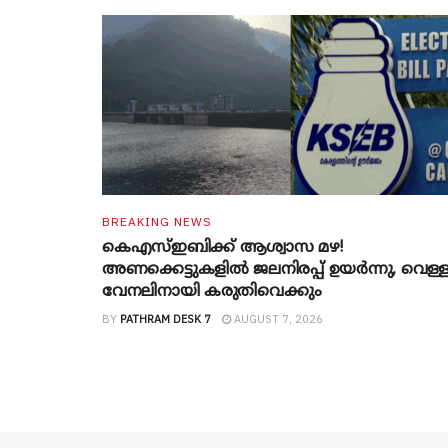
BREAKING NEWS
കെഎസ്ഇബിക്ക് ആശ്വാസ മഴ!
അണക്കെട്ടുകളിൽ ജലനിരപ്പ് ഉയർന്നു, വെള്
വേനലിനായി കരുതിവെക്കും
BY
PATHRAM DESK 7
AUGUST 7, 2026