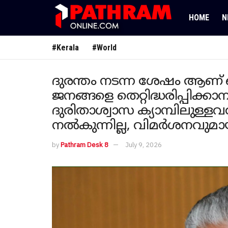
HOME
N
#Kerala
#World
ദുരന്തം നടന്ന ശേഷം ആണ് റെഡ
ജനങ്ങളെ തെറ്റിദ്ധരിപ്പിക്കാനാ
ദുരിതാശ്വാസ ക്യാമ്പിലുള്
നല്‍കുന്നില്ല, വിമര്‍ശനവു
by
Pathram Desk 8
July 9, 2026