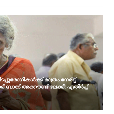
പ്പുരോഗികൾക്ക് മാത്രം നേരിട്ട്
് ബാങ്ക് അക്കൗണ്ടിലേക്ക്; എതിർപ്പ്