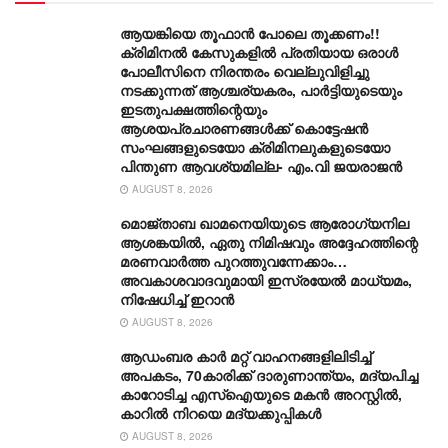
ആയങ്കിയെ തൂഫാൻ പോലെ തൂക്കണം!!
ക്രിമിനൽ കേസുകളിൽ പ്രതിയായ ഒരാൾ
പോലീസിനെ നിരന്തരം വെല്ലുവിളിച്ചു
നടക്കുന്നത് ആശ്ചര്യകരം, പാർട്ടിയുടെയും
ഇടതുപക്ഷത്തിന്റെയും
ആശയപ്രചാരണങ്ങൾക്ക് കൊട്ടേഷൻ
സംഘങ്ങളുടെയോ ക്രിമിനലുകളുടെയോ
പിന്തുണ ആവശ്യമില്ല- എം.വി ജയരാജൻ
AUGUST 8, 2026
മൊജ്താബ ഖാമനെയിയുടെ ആരോ​ഗ്യനില
ആശങ്കയിൽ, ഏതു നിമിഷവും അദ്ദേഹത്തിന്റെ
മരണവാർത്ത പുറത്തുവന്നേക്കാം…
അവകാശവാദവുമായി ഇസ്രയേൽ മാധ്യമം,
നിഷേധിച്ച് ഇറാൻ
AUGUST 8, 2026
ആഡംബര കാര്‍ മറ്റ് വാഹനങ്ങളിലിടിച്ച്
അപകടം, 70കാരിക്ക് ദാരുണാന്ത്യം, മദ്യപിച്ച
കാറോടിച്ച എസ്ഐയുടെ മകന്‍ അറസ്റ്റില്‍,
കാറില്‍ നിറയെ മദ്യക്കുപ്പികള്‍
AUGUST 8, 2026