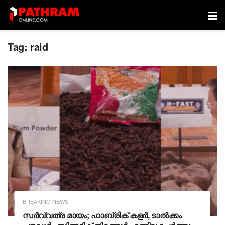
Tag:
raid
BREAKING NEWS
സർവ്വത്ര മായം; ഫാബ്രിക് കളർ, ടാൽക്കം