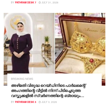
കണ്ടെത്തി; പരിശോധനകൾ തുടരുമെന്ന്
BY
PATHRAM DESK 7
JULY 31, 2026
പൊലീസ്
BREAKING NEWS
അഴിമതി വിരുദ്ധ റെയ്ഡിനിടെ പാർലമെന്റ്
അംഗത്തിന്റെ വീട്ടിൽ നിന്ന് പിടിച്ചെടുത്ത
വസ്തുക്കളിൽ സ്വർണത്തിന്റെ ബ്രായും
പാന്റീസും വരെ!! അപ്രതീക്ഷിത റെയ്ഡിൽ
BY
PATHRAM DESK 5
JULY 3, 2026
പിടിച്ചെടുത്തത് 927 കോടി രൂപയും 27 കിലോ