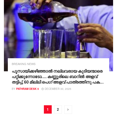
പ്രവർത്തനങ്ങളും, 9 പേർ കസ്റ്റഡിയിൽ
BREAKING NEWS
പൂസായിക്കഴിഞ്ഞാൽ നല്ലവരായ കുടിയന്മാരെ
പറ്റിക്കുന്നോടോ…. കണ്ണൂരിലെ ബാറിൽ അളവ്
തട്ടിപ്പ്, 60 മില്ലി പെഗ് അളവ് പാത്രത്തിനു പകരം
48 മില്ലിയുടെ അളവ്പാത്രം, 30
BY
PATHRAM DESK 5
DECEMBER 30, 2025
മില്ലിയുടേതിനു പകരം 24 മില്ലി അളവ്പാത്രം!!
ഫൈനടപ്പിച്ച് വിജിലൻസ്
1
2