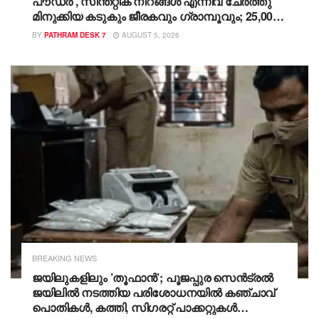
പൗഡർ , സിന്തറ്റിക് നിറങ്ങൾ എന്നിവ ചേർത്തു
മിനുക്കിയ കടുകും ജീരകവും ​ഗ്രാമ്പൂവും; 25,000
കിലോയിലേറെ മായംകലർന്ന
BY
PATHRAM DESK 7
AUGUST 5, 2026
സുഗന്ധവ്യഞ്ജനങ്ങൾ പിടികൂടി
BREAKING NEWS
ജയിലുകളിലും ’തൂഫാൻ’; പൂജപ്പുര സെൻട്രൽ
ജയിലിൽ നടത്തിയ പരിശോധനയിൽ കഞ്ചാവ്
പൊതികൾ, കത്തി, സിഗരറ്റ് പാക്കറ്റുകൾ