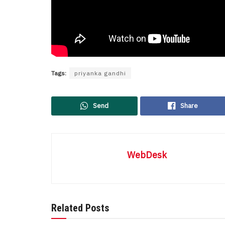
Tags:
priyanka gandhi
Send
Share
WebDesk
Related Posts