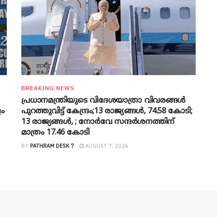
BREAKING NEWS
പ്രധാനമന്ത്രിയുടെ വിദേശയാത്രാ വിവരങ്ങൾ
ളം
പുറത്തുവിട്ട് കേന്ദ്രം;13 രാജ്യങ്ങൾ, 74.58 കോടി;
13 രാജ്യങ്ങൾ, ; നോർവേ സന്ദർശനത്തിന്
മാത്രം 17.46 കോടി
BY
PATHRAM DESK 7
AUGUST 7, 2026