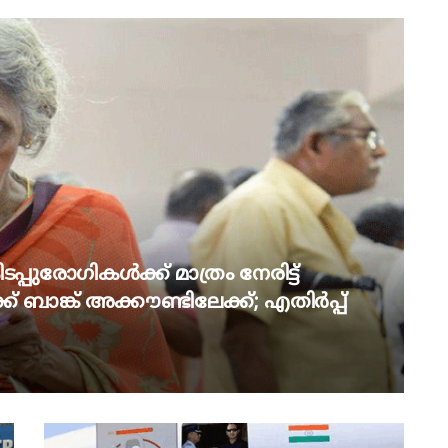
പ്പുരോഗികൾക്ക് മാത്രം നേരിട്ട്
് ബാങ്ക് അക്കൗണ്ടിലേക്ക്; എതിർപ്പ്