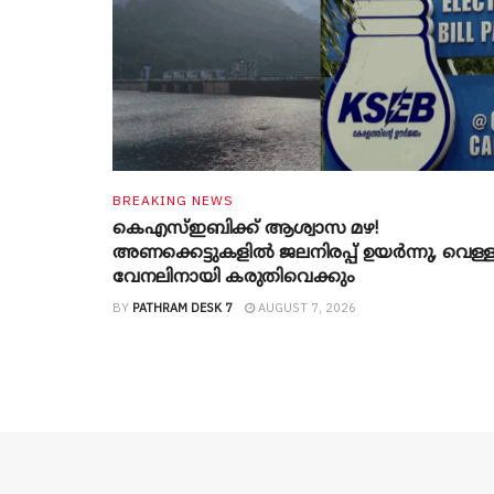
BREAKING NEWS
കെഎസ്ഇബിക്ക് ആശ്വാസ മഴ!
അണക്കെട്ടുകളിൽ ജലനിരപ്പ് ഉയർന്നു, വെള്
വേനലിനായി കരുതിവെക്കും
BY
PATHRAM DESK 7
AUGUST 7, 2026