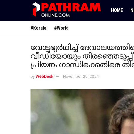
HOME
N
#Kerala
#World
വോട്ടഭ്യർഥിച്ച് ദേവാലയത്
വീഡിയോയും തിരഞ്ഞെടുപ്പ് 
പ്രിയങ്ക ​ഗാന്ധിക്കെതിരെ ത
by
WebDesk
November 28, 2024