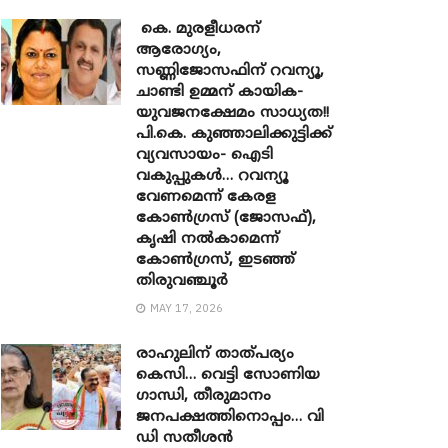
കെ. മുരളീധരന്
ആരോഗ്യം,
സണ്ണിജോസഫിന് റവന്യൂ,
ചാണ്ടി ഉമ്മന് കായിക-
യുവജനക്ഷേമം സാധ്യത!!
പി.കെ. കുഞ്ഞാലിക്കുട്ടിക്ക്
വ്യവസായം- ഐടി
വകുപ്പുകൾ… റവന്യൂ
വേണമെന്ന് കേരള
കോൺഗ്രസ് (ജോസഫ്),
കൃഷി നൽകാമെന്ന്
കോൺഗ്രസ്, ഇടഞ്ഞ്
തിരുവഞ്ചൂർ
MAY 17, 2026
രാഹുലിന് താത്പര്യം
കെസി… വെട്ടി സോണിയ ​
ഗാന്ധി, തീരുമാനം
ജനപക്ഷത്തിനൊപ്പം… വി
ഡി സതീശൻ