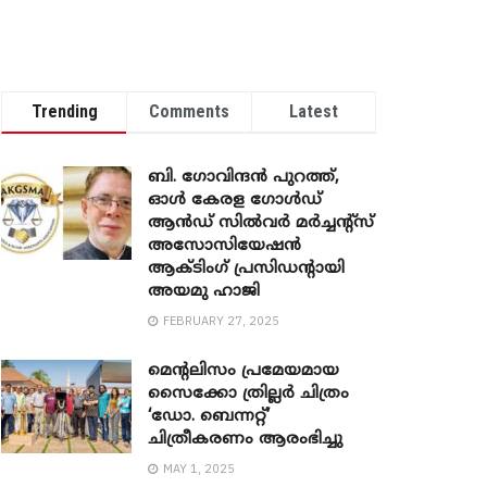
Trending
Comments
Latest
ബി. ​ഗോവിന്ദൻ പുറത്ത്,
ഓൾ കേരള ഗോൾഡ്
ആൻഡ് സിൽവർ മർച്ചന്റ്സ്
അസോസിയേഷൻ
ആക്ടിംഗ് പ്രസിഡന്റായി
അയമു ഹാജി
FEBRUARY 27, 2025
മെന്‍റലിസം പ്രമേയമായ
സൈക്കോ ത്രില്ലർ ചിത്രം
‘ഡോ. ബെന്നറ്റ്’
ചിത്രീകരണം ആരംഭിച്ചു
MAY 1, 2025