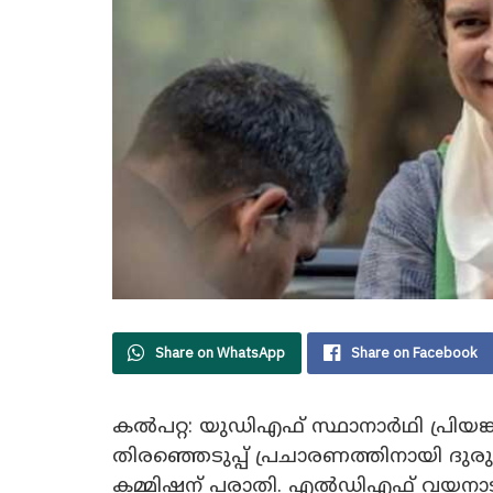
Share on WhatsApp
Share on Facebook
കൽപറ്റ: യുഡിഎഫ്‌ സ്ഥാനാർഥി പ്രിയ
തിരഞ്ഞെടുപ്പ്‌ പ്രചാരണത്തിനായി ദുര
കമ്മിഷന് പരാതി. എൽഡിഎഫ്‌ വയനാട്‌ 