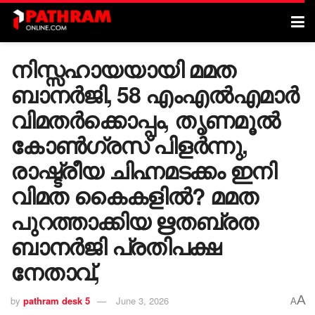
നിസ്സ​ഹായയായി മമത
ബാനർജി, 58 എംഎൽഎമാർ
വിമതർക്കൊപ്പം, തൃണമൂൽ
കോൺഗ്രസ് പിളർന്നു,
രാഷ്ട്രീയ ചിഹ്നമടക്കം ഇനി
വിമത കൈകളിൽ? മമത
പുറത്താക്കിയ ഋതബ്രത
ബാനർജി പ്രതിപക്ഷ
നേതാവ്,
A
by
pathram desk 5
June 3, 2026
A