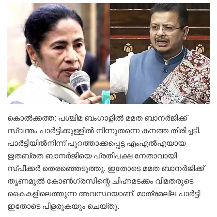
കൊൽക്കത്ത: പശ്ചിമ ബംഗാളിൽ മമത ബാനർജിക്ക്
സ്വന്തം പാർട്ടിക്കുള്ളിൽ നിന്നുതന്നെ കനത്ത തിരിച്ചടി.
പാർട്ടിയിൽനിന്ന് പുറത്താക്കപ്പെട്ട എംഎൽഎയായ
ഋതബ്രത ബാനർജിയെ പ്രതിപക്ഷ നേതാവായി
സ്പീക്കർ തെരഞ്ഞെടുത്തു. ഇതോടെ മമത ബാനർജിക്ക്
തൃണമൂൽ കോൺഗ്രസിന്റെ ചിഹ്നമടക്കം വിമതരുടെ
കൈകളിലെത്തുന്ന അവസ്ഥയാണ്. മാത്രമല്ല പാർട്ടി
ഇതോടെ പിളരുകയും ചെയ്തു.