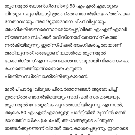
തൃണമൂൽ കോൺഗ്രസിന്റെ 58 എംഎൽഎമാരുടെ
പിന്തുണ ചൂണ്ടിക്കാട്ടി ഋതബ്രത ബാനർജിയെ പ്രതിപക്ഷ
നേതാവായും അഖ്രുജ്ജമാനെ ചീഫ് വിപ്പായും
അംഗീകരിക്കണമെന്നാവശ്യപ്പെട്ട് വിമത എംഎൽഎമാർ
നിയമസഭാ സ്പീക്കർ രവീന്ദ്രനാഥ് ബോസിന് കത്ത്
നൽകിയിരുന്നു. ഇത് സ്പീക്കർ അംഗീകരിച്ചതായാണ്
അറിയുന്നത്. തങ്ങളാണ് യഥാർത്ഥ തൃണമൂൽ
കോൺഗ്രസ് എന്ന അവകാശവാദവുമായി വിമതസംഘം
രംഗത്തെത്തിയത് മമതയെ കടുത്ത
പ്രതിസന്ധിയിലാക്കിയിരിക്കുകയാണ്.
മുൻപ് പാർട്ടി വിരുദ്ധ പ്രവർത്തനങ്ങൾ ആരോപിച്ച്
ഋതബ്രത ബാനർജിയെയും സന്ദീപൻ സാഹയെയും
തൃണമൂൽ നേതൃത്വം പുറത്താക്കിയിരുന്നു. എന്നാൽ,
ആകെ 80 എംഎൽഎമാരുള്ള പാർട്ടിയിൽ മൂന്നിൽ രണ്ട്
ഭാഗത്തിലധികം (58 പേർ) അംഗങ്ങളുടെ പിന്തുണ
തങ്ങൾക്കുണ്ടെന്ന് വിമതർ അവകാശപ്പെടുന്നു. ഇതോടെ