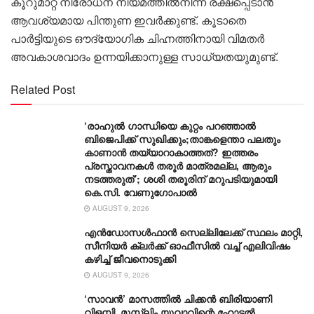
കൂറുമാറ്റ നിരോധന നിയമത്തിൽനിന്ന് രക്ഷപ്പെടാൻ
ആവശ്യമായ പിന്തുണ ഇവർക്കുണ്ട്. കൂടാതെ
പാർട്ടിയുടെ ഔദ്യോഗിക ചിഹ്നത്തിനായി വിമതർ
അവകാശവാദം ഉന്നയിക്കാനുള്ള സാധ്യതയുമുണ്ട്.
Related Post
‘രാഹുൽ ഗാന്ധിയെ കുറ്റം പറഞ്ഞാൽ
ബിജെപിക്ക് സുഖിക്കും;താങ്കളെന്താ പലതും
കാണാൻ തയ്യാറാകാത്തത്? ഇത്തരം
പ്രസ്താവനകൾ തരൂർ മാത്രമല്ല, ആരും
നടത്തരുത്’; ശശി തരൂരിന് മറുപടിയുമായി
കെ.സി. വേണുഗോപാൽ
AUGUST 9, 2026
എൻഡോസൾഫാൻ സെല്ലിലേക്ക് സ്ഥലം മാറ്റി,
സീനിയർ ക്ലർക്ക് ഓഫീസിൽ വച്ച് എലിവിഷം
കഴിച്ച് ജീവനൊടുക്കി
AUGUST 9, 2026
‘സാവന്‍’ മാസത്തില്‍ ചിക്കന്‍ ബിരിയാണി
വിളമ്പി, മുസ്ലിം യുവാവിന്റെ ഹോട്ടല്‍