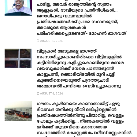
പാടില്ല, അവർ രാജ്യത്തിന്റെ സ്വന്തം
ആളുകൾ, ഭാവിയുടെ പ്രതിനിധികൾ…
ജനാധിപത്യ വ്യവസ്ഥയിൽ
പ്രതിഷേധങ്ങൾക്ക് പ്രഥമ സ്ഥാനമുണ്ട്,
അവരുടെ ആശങ്കകൾ
പരിഹരിക്കപ്പെടേണ്ടത്’- മോഹൻ ഭാ​ഗവത്
AUGUST 6, 2026
വീട്ടുകാർ അ‌ടുക്കള ഭാ​ഗത്ത്
സംസാരിച്ചുകൊണ്ടിരിക്കെ വീട്ടിനുള്ളിൽ
കട്ടിലിലിരുന്നു കളിച്ചുകൊണ്ടിരുന്ന രണ്ടര
വയസുകാരിക്ക് നേരെ പാഞ്ഞടുത്ത്
കാട്ടുപന്നി, ‍ഞൊടിയി‌ടയിൽ മുറി പൂട്ടി
കുഞ്ഞിനെയെടുത്ത് പുറത്തുചാടി
അമ്മാവൻ!! പന്നിയെ വെടിവച്ചുകൊന്നു
AUGUST 6, 2026
ഗൗതം കൃഷ്ണയെ കാണാതായിട്ട് ഏഴു
ദിവസം!! തനിക്കു നീതി ലഭിച്ചില്ലെങ്കിൽ
പ്രതിഷേധത്തിൽനിന്നു പിന്മാറില്ല, വെള്ളം
പോലും കുടിക്കില്ല… നീണ്ടകരയിൽ വള്ളം
മറിഞ്ഞ് യുവാവിനെ കാണാതായ
സംഭവത്തിൽ കോസ്റ്റൽ പോലീസ് സ്റ്റേഷനിൽ