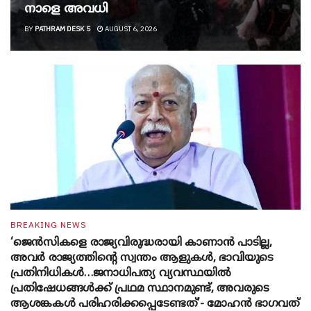
നാളെ അവധി
BY
PATHRAM DESK 5
AUGUST 6, 2026
BREAKING NEWS
‘ജെൻസികളെ രാജ്യവിരുദ്ധരായി കാണാൻ പാടില്ല,
അവർ രാജ്യത്തിന്റെ സ്വന്തം ആളുകൾ, ഭാവിയുടെ
പ്രതിനിധികൾ…ജനാധിപത്യ വ്യവസ്ഥയിൽ
പ്രതിഷേധങ്ങൾക്ക് പ്രഥമ സ്ഥാനമുണ്ട്, അവരുടെ
ആശങ്കകൾ പരിഹരിക്കപ്പെടേണ്ടത്’- മോഹൻ ഭാ​ഗവത്