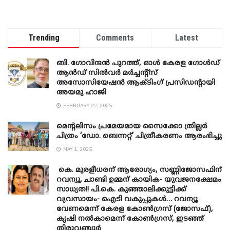
Trending
Comments
Latest
ബി. ​ഗോവിന്ദൻ പുറത്ത്, ഓൾ കേരള ഗോൾഡ്
ആൻഡ് സിൽവർ മർച്ചന്റ്സ്
അസോസിയേഷൻ ആക്ടിംഗ് പ്രസിഡന്റായി
അയമു ഹാജി
FEBRUARY 27, 2025
മെന്‍റലിസം പ്രമേയമായ സൈക്കോ ത്രില്ലർ
ചിത്രം ‘ഡോ. ബെന്നറ്റ്’ ചിത്രീകരണം ആരംഭിച്ചു
MAY 1, 2025
കെ. മുരളീധരന് ആരോഗ്യം, സണ്ണിജോസഫിന്
റവന്യൂ, ചാണ്ടി ഉമ്മന് കായിക- യുവജനക്ഷേമം
സാധ്യത!! പി.കെ. കുഞ്ഞാലിക്കുട്ടിക്ക്
വ്യവസായം- ഐടി വകുപ്പുകൾ… റവന്യൂ
വേണമെന്ന് കേരള കോൺഗ്രസ് (ജോസഫ്),
കൃഷി നൽകാമെന്ന് കോൺഗ്രസ്, ഇടഞ്ഞ്
തിരുവഞ്ചൂർ