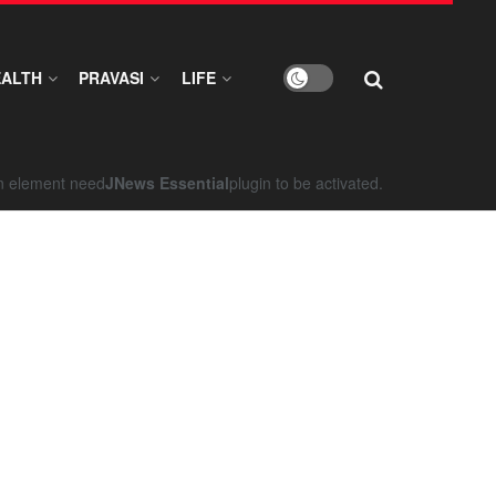
EALTH
PRAVASI
LIFE
on element need
JNews Essential
plugin to be activated.