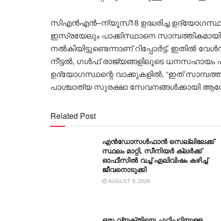
സിഎൻഎൻ–ന്യൂസ്18 ഉദ്ധരിച്ച ഉദ്യോഗസ്ഥർ 
ഇസ്രയേലും പാക്കിസ്ഥാനെ സാമ്പത്തികമായി പ്
നൽകിയിട്ടുണ്ടെന്നാണ് റിപ്പോർട്ട്. ഇതിൽ വ
നീട്ടൽ, ഗൾഫ് രാജ്യങ്ങളിലൂടെ ധനസഹായം എന
ഉദ്യോഗസ്ഥന്റെ വാക്കുകളിൽ, “ഇത് സാമ്പത്ത
പാശ്ചാത്യ സുരക്ഷാ സേവനങ്ങൾക്കായി ആഗോ
Related Post
എൻഡോസൾഫാൻ സെല്ലിലേക്ക്
സ്ഥലം മാറ്റി, സീനിയർ ക്ലർക്ക്
ഓഫീസിൽ വച്ച് എലിവിഷം കഴിച്ച്
ജീവനൊടുക്കി
AUGUST 9, 2026
ഒരു വ്യക്തിയെ ചുറ്റിപ്പറ്റിയുള്ള