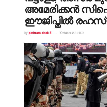
അമേരിക്കൻ സി
ഈജിപ്തിൽ രഹസ്യ
by
pathram desk 5
October 29, 2025