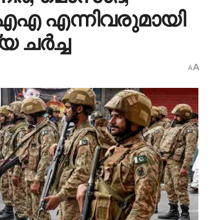
ഐഎ എന്നിവരുമായി
 ചർച്ച
A
A