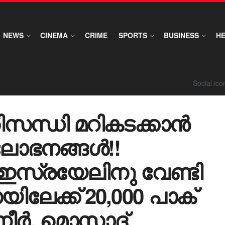
NEWS
CINEMA
CRIME
SPORTS
BUSINESS
H
Social ic
ിസന്ധി മറികടക്കാൻ
രലോഭനങ്ങൾ!!
സ്രയേലിനു വേണ്ടി
േക്ക് 20,000 പാക്
ുനീർ, മൊസാദ്,