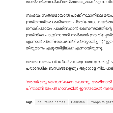
താൽപര്യങ്ങൾക്ക് അടിമത്തവുമാണ് എന്ന നില
സംഭവം സത്യമായാൽ പാക്കിസ്ഥാനിലെ മതപക്
ഇതിനെതിരെ ശക്തമായ പ്രതിഷേധം ഉയർത്താന
ജനാഭിപ്രായം പാക്കിസ്ഥാൻ സൈന്യത്തിന്റെ
ഇതിനിടെ പാക്കിസ്ഥാൻ സർക്കാർ ഈ റിപ്പോർട്
എന്നാൽ പ്രതിരോധമന്ത്രി പ്രസ്താവിച്ചത്, “ഈ
തീരുമാനം എടുത്തിട്ടില്ല,” എന്നായിരുന്നു.
അതേസമയം വിദഗ്ധർ പറയുന്നതനുസരിച്ച്, പാക
പ്രാദേശിക ബന്ധങ്ങളെയും ആഗോള നിലപാടിന
‘അവർ ഒരു സൈനികനെ കൊന്നു, അതിനാൽ തിര
പിന്താങ്ങി ട്രംപ്!! ​ഗാസയിൽ ഇസ്രയേൽ നടത
Tags:
neutralise hamas
Pakistan
troops to gaz