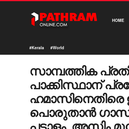
HOME
#Kerala
#World
സാമ്പത്തിക പ്രത
പാക്കിസ്ഥാന് പ്
ഹമാസിനെതിരെ ഇ
പൊരുതാൻ ഗാസയില
പട്ടാളം, അസിം മ