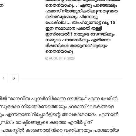
നെ
നെതന്യാഹു… ‘എന്തു പറഞ്ഞാലും
ഹമാസ് നിരായുധീകരിക്കുന്നതുവരെ
ഒരിഞ്ചുപോലും പിന്നോട്ടു
പോകില്ല’… ട്രംപ് മുന്നോ‌ട്ട് വച്ച 15
ഇന സമാധാന പദ്ധതി തള്ളി
ഇസ്രയേൽ!! നമ്മുടെ സേനയ്ക്കും
നമ്മുടെ പൗരന്മാർക്കും എതിരായ
ഭീഷണികൾ തടയുന്നത് തുടരും-
നെതന്യാഹു
AUGUST 9, 2026
യിൽ “മാനവീയ പുനർനിർമാണ ദൗത്യം” എന്ന പേരിൽ
ത് സുരക്ഷാ നിയന്ത്രണത്തെയും ഹമാസ് ഘടകങ്ങളെ
കും എന്നതാണ് റിപ്പോർട്ടിന്റെ അവകാശവാദം. എന്നാൽ
്ലിം രാഷ്ട്രങ്ങളുടെ കടുത്ത എതിർപ്പിന്
്തെ പാലസ്തീൻ കാരണത്തിൻറെ വഞ്ചനയും പാശ്ചാത്യ