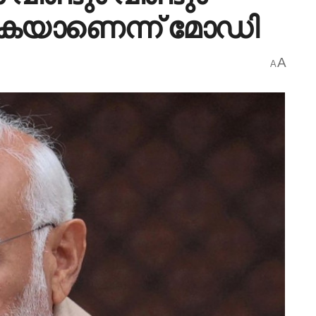
യാണെന്ന് മോഡി
A
A