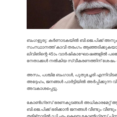
ബംഗളൂരു: കർണാടകയിൽ ബി.ജെ.പിക്ക് അനു
സംസ്ഥാനത്ത് കാവി തരംഗം ആഞ്ഞടിക്കുകയാണെന
ലിവിങിന്റെ 45ാം വാർഷികാഘോഷങ്ങളിൽ പങ്കെ
നേതാക്കൾ നൽകിയ സ്വീകരണത്തിന് ശേഷം സ
അസം, പശ്ചിമ ബംഗാൾ, പുതുച്ചേരി എന്നിവിടങ്
അദ്ദേഹം, ജനങ്ങൾ പാർട്ടിയിൽ അർപ്പിക്കുന്ന
അവകാശപ്പെട്ടു.
കോൺഗ്രസ് ഭരണകൂടങ്ങൾ അധികാരമേറ്റ് ആറ
ബി.ജെ.പിക്ക് ഭരിക്കാൻ ജനങ്ങൾ വീണ്ടും വ
തമിഴ്‌നാട്ടിൽ ഡി.എം.കെയെ കോൺഗ്രസ് പിന