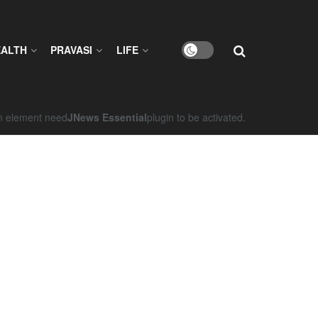
EALTH
PRAVASI
LIFE
on element need
JNews Essential
plugin to be activated.