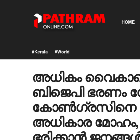
HOME
#Kerala
#World
അധികം വൈകാതെ
ബിജെപി ഭരണം നേ
കോൺഗ്രസിനെ നയ
അധികാര മോഹം, ബ
ഭരിക്കാൻ ജനങ്ങൾ 