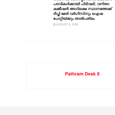
പദവികൾക്കായി പിടിവലി; വനിതാ
കമ്മീഷൻ അധ്യക്ഷ സ്ഥാനത്തേക്ക്
ദീപ്തി മേരി വർഗീസിനും ഐഷ
പോറ്റിയ്ക്കും താൽപര്യം
AUGUST 8, 2026
Pathram Desk 8