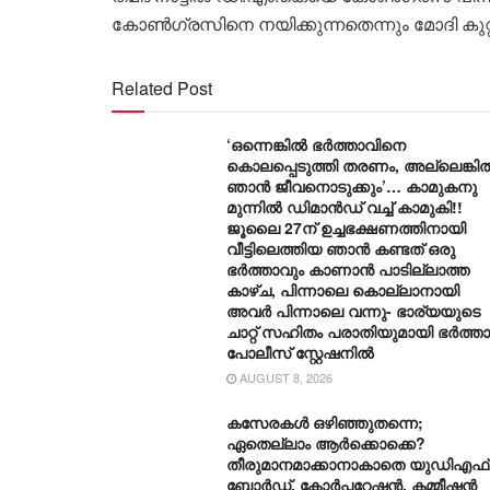
കോൺഗ്രസിനെ നയിക്കുന്നതെന്നും മോദി കുറ്റപ
Related Post
‘ഒന്നെങ്കിൽ ഭർത്താവിനെ
കൊലപ്പെടുത്തി തരണം, അല്ലെങ്കി
ഞാൻ ജീവനൊടുക്കും’… കാമുകനു
മുന്നിൽ ഡിമാൻഡ് വച്ച് കാമുകി!!
ജൂലൈ 27ന് ഉച്ചഭക്ഷണത്തിനായി
വീട്ടിലെത്തിയ ഞാൻ കണ്ടത് ഒരു
ഭർത്താവും കാണാൻ പാടില്ലാത്ത
കാഴ്ച, പിന്നാലെ കൊല്ലാനായി
അവർ പിന്നാലെ വന്നു- ഭാര്യയുടെ
ചാറ്റ് സഹിതം പരാതിയുമായി ഭർത്താ
പോലീസ് സ്റ്റേഷനിൽ
AUGUST 8, 2026
കസേരകൾ ഒഴിഞ്ഞുതന്നെ;
ഏതെല്ലാം ആർക്കൊക്കെ?
തീരുമാനമാക്കാനാകാതെ യുഡിഎഫ്
ബോർഡ്, കോർപ്പറേഷൻ, കമ്മീഷൻ