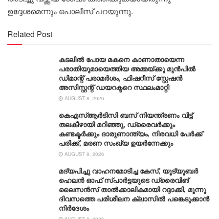
ഉദ്ദേശമെന്നും പൊലീസ് പറയുന്നു.
Related Post
കടലിൽ പോയ മകനെ കാണാതായെന്ന
പരാതിയുമായെത്തിയ അമ്മയ്ക്കു മുൻപിൽ
ഡിമാന്റ് പരാമർശം, ഫിഷറീസ് സ്റ്റേഷൻ
അസിസ്റ്റന്റ് ഡയറക്ടറെ സ്ഥലംമാറ്റി
AUGUST 8, 2026
കെഎസ്ആര്‍ടിസി ബസ് നിയന്ത്രണം വിട്ട്
തലകീഴായി മറിഞ്ഞു, ഡ്രൈവര്‍ക്കും
കണ്ടക്ടര്‍ക്കും ദാരുണാന്ത്യം, നിരവധി പേര്‍ക്ക്
പരിക്ക്, മരണ സംഖ്യ ഉയര്‍ന്നേക്കും
AUGUST 8, 2026
മദ്യപിച്ചു വാഹനമോടിച്ച കേസ്, യൂട്യൂബർ
ഹെലൻ ഓഫ് സ്പാർട്ടയുടെ ഡ്രൈവിങ്
ലൈസൻസ് താൽക്കാലികമായി റദ്ദാക്കി, മൂന്നു
ദിവസത്തെ പരിശീലന ക്ലാസിൽ പങ്കെടുക്കാൻ
നിർദേശം
AUGUST 8, 2026