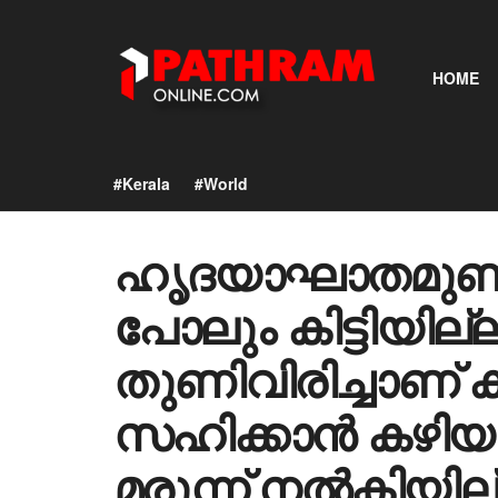
HOME
#Kerala
#World
ഹൃദയാഘാതമുണ്ടായ
പോലും കിട്ടിയില്
തുണിവിരിച്ചാണ് ക
സഹിക്കാൻ കഴിയാ
മരുന്ന് നൽകിയില്