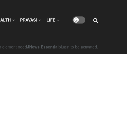
EALTH
PRAVASI
LIFE
on element need
JNews Essential
plugin to be activated.