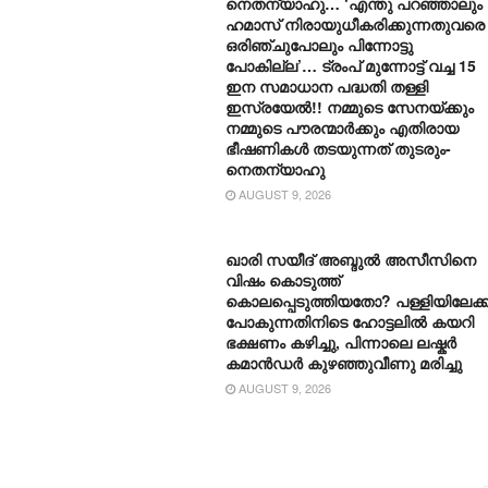
നെതന്യാഹു… ‘എന്തു പറഞ്ഞാലും
ഹമാസ് നിരായുധീകരിക്കുന്നതുവരെ
ഒരിഞ്ചുപോലും പിന്നോട്ടു
പോകില്ല’… ട്രംപ് മുന്നോ‌ട്ട് വച്ച 15
ഇന സമാധാന പദ്ധതി തള്ളി
ഇസ്രയേൽ!! നമ്മുടെ സേനയ്ക്കും
നമ്മുടെ പൗരന്മാർക്കും എതിരായ
ഭീഷണികൾ തടയുന്നത് തുടരും-
നെതന്യാഹു
AUGUST 9, 2026
ഖാരി സയീദ് അബ്ദുൽ അസീസിനെ
വിഷം കൊടുത്ത്
കൊലപ്പെടുത്തിയതോ? പള്ളിയിലേക്ക
പോകുന്നതിനിടെ ഹോട്ടലിൽ കയറി
ഭക്ഷണം കഴിച്ചു, പിന്നാലെ ലഷ്കർ
കമാൻഡർ കുഴഞ്ഞുവീണു മരിച്ചു
AUGUST 9, 2026