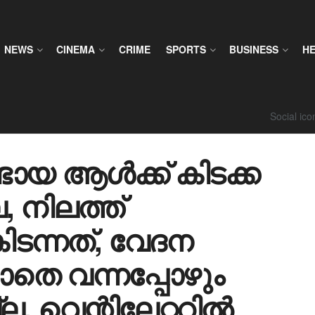
NEWS
CINEMA
CRIME
SPORTS
BUSINESS
H
Social ic
 ആള്‍ക്ക് കിടക്ക
ല, നിലത്ത്
ിടന്നത്, വേദന
തെ വന്നപ്പോഴും
ല, വെന്റിലേറ്ററിൽ