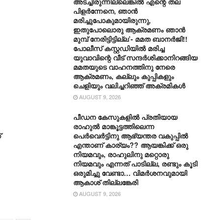
അടച്ചിരുന്നില്ലെങ്കിൽ എന്റെ തല
പിളർന്നേനെ, ഞാൻ
മരിച്ചുപോകുമായിരുന്നു,
ഇതുപോലൊരു ആക്രമണം ഞാൻ
മുമ്പ് നേരിട്ടിട്ടില്ല’- മമത ബാനർജി!!
പോലീസ് കസ്റ്റഡിയിൽ മരിച്ച
യുവാവിന്റെ വീട് സന്ദർശിക്കാനിറങ്ങിയ
മമതയുടെ വാഹനത്തിനു നേരെ
ആക്രമണം, കല്ലും കുപ്പികളും
ചെളിയും വലിച്ചറിഞ്ഞ് അക്രമികൾ
AUGUST 9, 2026
പീഡന കേസുകളിൽ പ്രതിയായ
രാഹുൽ മാങ്കൂട്ടത്തിലെന്ന
്
പെർവെർട്ടിനു ആഭ്യന്തര വകുപ്പിൽ
എന്താണ് കാര്യം?? ആയങ്കിക്ക് ഒരു
നിയമവും, രാഹുലിനു മറ്റൊരു
നിയമവും എന്നത് പാടില്ല, രണ്ടും കൂടി
ഒരുമിച്ചു വേണ്ടാ… വിമര്‍ശനവുമായി
ആകാശ് തില്ലങ്കേരി
AUGUST 9, 2026