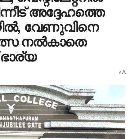
്നീട് അദ്ദേഹത്തെ
ിയിൽ, വേണുവിനെ
ിത്സ നൽകാതെ
ഭാര്യ
A
A