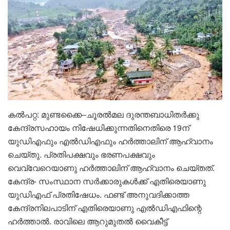
കൽപറ്റ: മുണ്ടക്കൈ–ചൂരൽമല ദുരന്തബാധിതർക്കു
കേന്ദ്രസഹായം നിഷേധിക്കുന്നതിനെതിരെ 19ന്
യുഡിഎഫും എൽഡിഎഫും ഹർത്താലിന് ആഹ്വാനം
ചെയ്തു. പ്രതിപക്ഷവും ഭരണപക്ഷവും
വെവ്വേറെയാണു ഹർത്താലിന് ആഹ്വാനം ചെയ്തത്.
കേന്ദ്ര- സംസ്ഥാന സർക്കാരുകൾക്ക് എതിരെയാണു
യുഡിഎഫ് പ്രതിഷേധം. ഫണ്ട് അനുവദിക്കാത്ത
കേന്ദ്രനിലപാടിന് എതിരെയാണു എൽഡിഎഫിന്റെ
ഹർത്താൽ. രാവിലെ ആറുമുതൽ വൈകീട്ട്