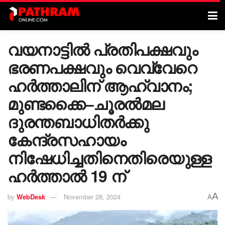
വയനാട്ടിൽ പ്രതിപക്ഷവും
ഭരണപക്ഷവും വെവ്വേറെ
ഹർത്താലിന് ആഹ്വാനം;
മുണ്ടക്കൈ–ചൂരൽമല
ദുരന്തബാധിതർക്കു
കേന്ദ്രസഹായം
നിഷേധിച്ചതിനെതിരെയുള്ള
ഹർത്താൽ 19 ന്
A
by
WebDesk
November 28, 2024
A