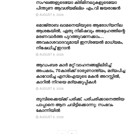
സംഘങ്ങളുടെയോ ക്രിമിനലുകളുടെയോ
പിന്തുണ ആവശ്യമില്ല- എം.വി ജയരാജൻ
AUGUST 8, 2026
മൊജ്താബ ഖാമനെയിയുടെ ആരോ​ഗ്യനില
ആശങ്കയിൽ, ഏതു നിമിഷവും അദ്ദേഹത്തിന്റെ
മരണവാർത്ത പുറത്തുവന്നേക്കാം…
അവകാശവാദവുമായി ഇസ്രയേൽ മാധ്യമം,
നിഷേധിച്ച് ഇറാൻ
AUGUST 8, 2026
ആഡംബര കാര്‍ മറ്റ് വാഹനങ്ങളിലിടിച്ച്
അപകടം, 70കാരിക്ക് ദാരുണാന്ത്യം, മദ്യപിച്ച
കാറോടിച്ച എസ്ഐയുടെ മകന്‍ അറസ്റ്റില്‍,
കാറില്‍ നിറയെ മദ്യക്കുപ്പികള്‍
AUGUST 8, 2026
തുമ്പിക്കൈയ്ക്ക് പരിക്ക്, പരിചരിക്കാനെത്തിയ
പാപ്പാനെ ആന ചവിട്ടിക്കൊന്നു; സംഭവം
കോന്നിയിൽ
AUGUST 8, 2026