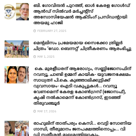
ബി. ​ഗോവിന്ദൻ പുറത്ത്, ഓൾ കേരള ഗോൾഡ്
ആൻഡ് സിൽവർ മർച്ചന്റ്സ്
അസോസിയേഷൻ ആക്ടിംഗ് പ്രസിഡന്റായി
അയമു ഹാജി
FEBRUARY 27, 2025
മെന്‍റലിസം പ്രമേയമായ സൈക്കോ ത്രില്ലർ
ചിത്രം ‘ഡോ. ബെന്നറ്റ്’ ചിത്രീകരണം ആരംഭിച്ചു
MAY 1, 2025
കെ. മുരളീധരന് ആരോഗ്യം, സണ്ണിജോസഫിന്
റവന്യൂ, ചാണ്ടി ഉമ്മന് കായിക- യുവജനക്ഷേമം
സാധ്യത!! പി.കെ. കുഞ്ഞാലിക്കുട്ടിക്ക്
വ്യവസായം- ഐടി വകുപ്പുകൾ… റവന്യൂ
വേണമെന്ന് കേരള കോൺഗ്രസ് (ജോസഫ്),
കൃഷി നൽകാമെന്ന് കോൺഗ്രസ്, ഇടഞ്ഞ്
തിരുവഞ്ചൂർ
MAY 17, 2026
രാഹുലിന് താത്പര്യം കെസി… വെട്ടി സോണിയ
​ഗാന്ധി, തീരുമാനം ജനപക്ഷത്തിനൊപ്പം… വി
ഡി സതീശൻ മുഖ്യമന്ത്രിയാകും,