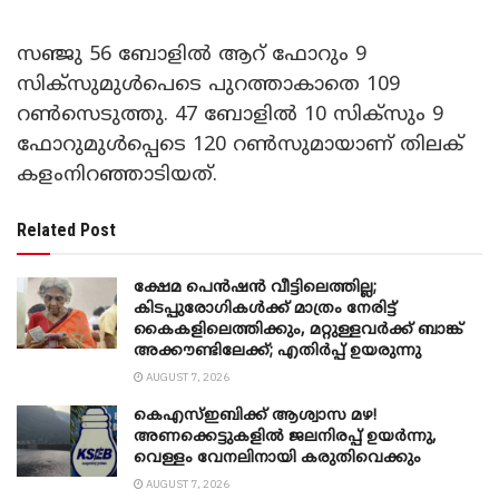
സഞ്ജു 56 ബോളിൽ ആറ് ഫോറും 9
സിക്സുമുൾപെടെ പുറത്താകാതെ 109
റൺസെടുത്തു. 47 ബോളിൽ 10 സിക്സും 9
ഫോറുമുൾപ്പെടെ 120 റൺസുമായാണ് തിലക്
കളംനിറഞ്ഞാടിയത്.
Related Post
ക്ഷേമ പെൻഷൻ വീട്ടിലെത്തില്ല;
കിടപ്പുരോഗികൾക്ക് മാത്രം നേരിട്ട്
കൈകളിലെത്തിക്കും, മറ്റുള്ളവർക്ക് ബാങ്ക്
അക്കൗണ്ടിലേക്ക്; എതിർപ്പ് ഉയരുന്നു
AUGUST 7, 2026
കെഎസ്ഇബിക്ക് ആശ്വാസ മഴ!
അണക്കെട്ടുകളിൽ ജലനിരപ്പ് ഉയർന്നു,
വെള്ളം വേനലിനായി കരുതിവെക്കും
AUGUST 7, 2026