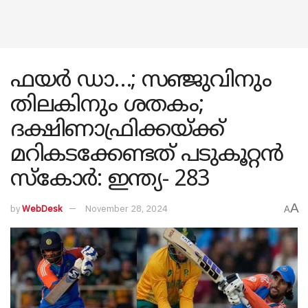
ഫയർ ഡാ…; സഞ്ജുവിനും
തിലകിനും ശതകം;
ദക്ഷിണാഫ്രിക്കയ്ക്ക്
മറികടക്കേണ്ടത് പടുകൂറ്റൻ
സ്കോർ: ഇന്ത്യ- 283
A
by
WebDesk
November 28, 2024
A