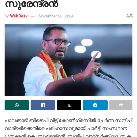
സുരേന്ദ്രൻ
A
by
WebDesk
November 28, 2024
A
പാ​ല​ക്കാ​ട്: ബി​ജെ​പി വി​ട്ട് കോ​ൺ​ഗ്ര​സി​ൽ ചേ​ർ​ന്ന സ​ന്ദീ​പ്
വാ​ര്യ​ർക്കെതിരെ പരിഹാസവുമായി പാ​ർ​ട്ടി സം​സ്ഥാ​ന​
ധ്യ​ക്ഷ​ൻ കെ. ​സു​രേ​ന്ദ്ര​ൻ. സ​ന്ദീ​പ് വാ​ര്യ​ർ​ക്ക് വ​ലി​യ ക​