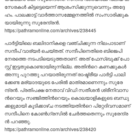
സേ​ര​ക​ൾ കി​ട്ട​ട്ടെ​യെ​ന്ന് ആ​ശം​സി​ക്കു​ന്നു​വെ​ന്നും അ​ദ്ദേ​
ഹം. പാ​ല​ക്കാ​ട്ട് വാ​ർ​ത്താ​സ​മ്മേ​ള​ന​ത്തി​ൽ സം​സാ​രി​ക്കു​ക​
യാ​യി​രു​ന്നു സു​രേ​ന്ദ്ര​ൻ.
https://pathramonline.com/archives/238445
പാ​ർ​ട്ടി​യി​ലെ ബ​ലി​ദാ​നി​ക​ളെ വ​ഞ്ചി​ക്കു​ന്ന നി​ല​പാ​ടാ​ണ്
സ​ന്ദീ​പ് വാ​ര്യ​ർ ചെ​യ്ത​ത്. സ​ന്ദീ​പി​നെ​തി​രെ ബി​ജെ​പി
നേ​ര​ത്തെ ന​ട​പ​ടി​യെ​ടു​ത്ത​താ​ണ്. അ​ത് ഫേ​സ്ബു​ക്ക് പോ​
സ്റ്റ് ഇ​ട്ട​തു​കൊ​ണ്ടാ​യി​രു​ന്നി​ല്ല. അ​തി​ൻറെ ക​ണ​ക്കു​ക​ൾ
അ​ന്നു പു​റ​ത്തു പ​റ​യാ​തി​രു​ന്ന​ത് രാ​ഷ്ട്രീ​യ പാ​ർ​ട്ടി പാ​ലി​
ക്കേ​ണ്ട മ​ര്യാ​ദ​യു​ടെ പേ​രി​ൽ മാ​ത്ര​മാ​ണെ​ന്നും സു​രേ​
ന്ദ്ര​ൻ. പ്ര​തി​പ​ക്ഷ നേ​താ​വ് വിഡി സ​തീ​ശ​ൻ ശ്രീ​നി​വാ​സ​
ൻറെ​യും സ​ഞ്ജി​ത്തി​ൻറെ​യും കൊ​ല​യാ​ളി​ക​ളു​ടെ ബ​ന്ധു​
ക്ക​ളു​മാ​യി കൂ​ടി​ക്കാ​ഴ്‌​ച ന​ട​ത്തി​യ​തി​ൻറെ പി​റ്റേ​ദി​വ​സ​മാ​ണ്
സ​ന്ദീ​പി​നെ കോ​ൺ​ഗ്ര​സി​ൽ ചേ​ർ​ത്ത​തെ​ന്നും സു​രേ​ന്ദ്ര​
ൻ പ​റ​ഞ്ഞു.
https://pathramonline.com/archives/238420