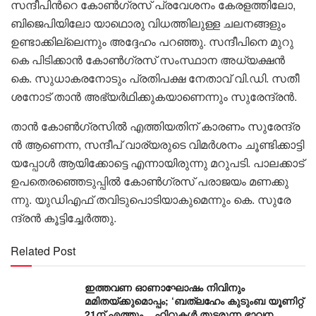
സ​ന്ദീ​പി​ൻറെ കോ​ൺ​ഗ്ര​സ് പ്ര​വേ​ശ​നം കേ​ര​ള​ത്തി​ലോ,
ബി​ജെ​പി​യി​ലോ ‌യാഥൊരു വിധത്തിലുള്ള ചലനങ്ങളും
ഉണ്ടാക്കില്ലെന്നും അ​ദ്ദേ​ഹം പ​റ​ഞ്ഞു. സ​ന്ദീ​പി​നെ മു​റു​
കെ പി​ടി​ക്കാ​ൻ കോ​ൺ​ഗ്ര​സ് സം​സ്ഥാ​ന അ​ധ്യ​ക്ഷ​ൻ
കെ. ​സു​ധാ​ക​ര​നോ​ടും പ്ര​തി​പ​ക്ഷ നേ​താ​വ് വി.​ഡി. സ​തീ​
ശ​നോ​ട് താൻ അ​ഭ്യ​ർ​ഥി​ക്കു​ക​യാ​ണെന്നും സുരേന്ദ്രൻ.
താ​ൻ കോ​ൺ​ഗ്ര​സി​ൽ എ​ത്തി​യ​തി​ന് കാ​ര​ണം സു​രേ​ന്ദ്ര​
ൻ ആ​ണെ​ന്ന, സ​ന്ദീ​പ് വാ​ര്യ​രു​ടെ വി​മ​ർ​ശ​നം ചൂ​ണ്ടി​ക്കാ​ട്ടി​
യ​പ്പോ​ൾ ആ​യി​ക്കോ​ട്ടെ എ​ന്നാ​യി​രു​ന്നു മറുപടി. പാ​ല​ക്കാ​ട്
ഉ​പ​തെ​ര​ഞ്ഞെ​ടു​പ്പി​ൽ കോ​ൺ​ഗ്ര​സ് പ​രാ​ജ​യം മ​ണ​ക്കു​
ന്നു. യു​ഡി​എ​ഫ് ത​വി​ടു​പൊ​ടി​യാ​കു​മെ​ന്നും കെ. ​സു​രേ​
ന്ദ്ര​ൻ ‌കൂട്ടിച്ചേർത്തു.
Related Post
ഇത്തവണ ഓണാഘോഷം നിവിനും
മമിതയ്ക്കുമൊപ്പം; ‘ബത്‍ലഹേം കുടുംബ യൂണിറ്റ്
21ന് എത്തും.., ഹിറ്റുകൾ തുടരുന്ന ഭാവന