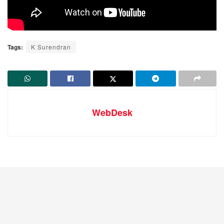
Tags:
K Surendran
WebDesk