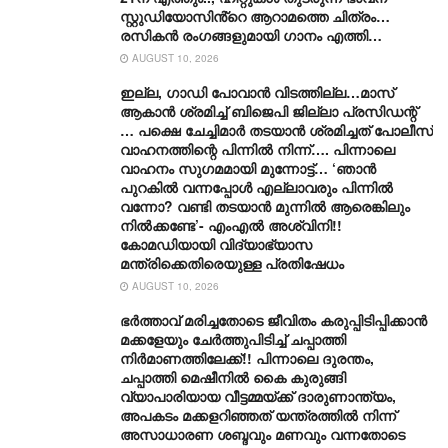
സ്റ്റുഡിയോസിൻ്റെ ആറാമത്തെ ചിത്രം…
രസികൻ രംഗങ്ങളുമായി ഗാനം എത്തി…
AUGUST 10, 2026
ഇല്ല, ​ഗാഡി പോവാൻ വിടത്തില്ല…മാസ്
ആകാൻ ശ്രമിച്ച് ബിജെപി ജില്ലാ പ്രസിഡന്റ്
… പക്ഷെ ചേച്ചിമാർ തടയാൻ ശ്രമിച്ചത് പോലീസ്
വാഹനത്തിന്റെ പിന്നിൽ നിന്ന്…. പിന്നാലെ
വാഹനം സു​ഗമമായി മുന്നോട്ട്… ‘ഞാൻ
പുറകിൽ വന്നപ്പോൾ എല്ലാവരും പിന്നിൽ
വന്നോ? വണ്ടി തടയാൻ മുന്നിൽ ആരെങ്കിലും
നിൽക്കണ്ടേ’- എംഎൽ അശ്വിനി!!
കോമഡിയായി വിദ്യാഭ്യാസ
മന്ത്രിക്കെതിരെയുള്ള പ്രതിഷേധം
AUGUST 10, 2026
ഭർത്താവ് മരിച്ചതോടെ ജീവിതം കരുപ്പിടിപ്പിക്കാൻ
മക്കളേയും ചേർത്തുപിടിച്ച് ചപ്പാത്തി
നിർമാണത്തിലേക്ക്!! പിന്നാലെ ദുരന്തം,
ചപ്പാത്തി മെഷീനിൽ കൈ കുരുങ്ങി
വ്യാപാരിയായ വീട്ടമ്മയ്ക്ക് ദാരുണാന്ത്യം,
അപകടം മക്കളറിഞ്ഞത് യന്ത്രത്തിൽ നിന്ന്
അസാധാരണ ശബ്ദവും മണവും വന്നതോടെ