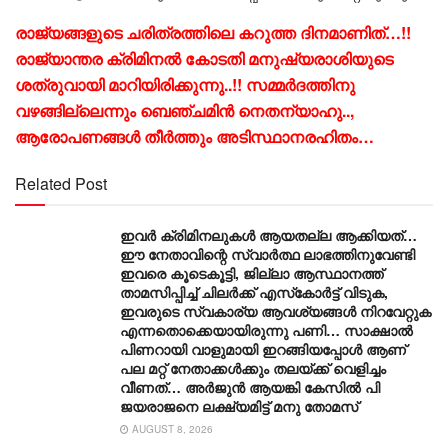
രാജ്യങ്ങളുടെ ചരിത്രത്തിലെ കറുത്ത ദിനമാണിത്…!!
രാജ്യാന്തര ക്രിമിനൽ കോടതി മനുഷ്യരാശിയുടെ
ശത്രുവായി മാറിയിരിക്കുന്നു..!! സമ്മർദത്തിനു
വഴങ്ങില്ലെന്നും ബെഞ്ചമിൻ നെതന്യാഹു..,
ആരോപണങ്ങൾ തീർത്തും അടിസ്ഥാനരഹിതം…
Related Post
ഇവർ ക്രിമിനലുകൾ ആയതല്ല ആക്കിയത്…
ഈ നേതാവിന്റെ സ്വാർത്ഥ ലാഭത്തിനുവേണ്ടി
ഇവരെ കൂടെകൂട്ടി, ജില്ലാ ആസ്ഥാനത്ത്
താമസിപ്പിച്ച് ചിലർക്ക് എസ്‌കോർട്ട് വിടുക,
ഇവരുടെ സ്വകാര്യ ആവശ്യങ്ങൾ നിറവേറ്റുക
എന്നതൊക്കെയായിരുന്നു പണി… സാക്ഷാൽ
പിണറായി വാളുമായി ഇറങ്ങിയപ്പോൾ ആണ്
പല മറ്റ് നേതാക്കൾക്കും തലയ്ക്ക് വെളിച്ചം
വീണത്… അർജുൻ ആയങ്കി കേസിൽ പി
ജയരാജനെ ലക്ഷ്യമിട്ട് മനു തോമസ്
AUGUST 8, 2026