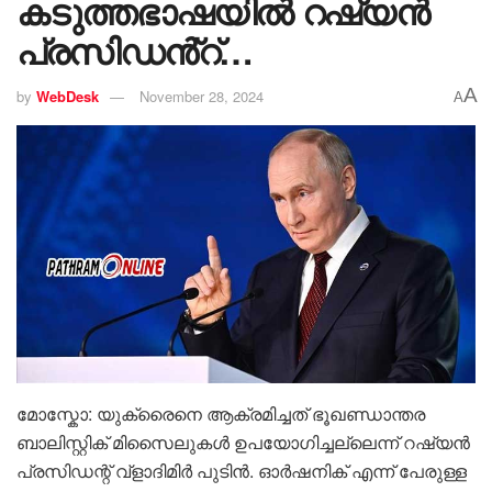
കടുത്തഭാഷയിൽ റഷ്യൻ
പ്രസിഡൻ്റ്…
A
by
WebDesk
November 28, 2024
A
മോസ്കോ: യുക്രൈനെ ആക്രമിച്ചത് ഭൂഖണ്ഡാന്തര
ബാലിസ്റ്റിക് മിസൈലുകൾ ഉപയോഗിച്ചല്ലെന്ന് റഷ്യൻ
പ്രസിഡന്റ് വ്ളാദിമിർ പുടിൻ. ഓർഷനിക് എന്ന് പേരുള്ള