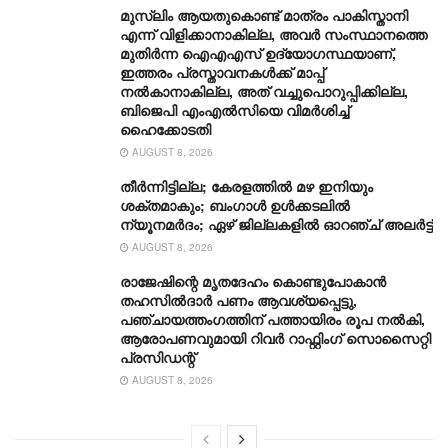
മുസ്‌ലിം ആയതുകൊണ്ട് മാത്രം പാകിസ്താനി
എന്ന് വിളിക്കാനാകില്ല, അവർ സംസ്ഥാനത്തെ
മുതിർന്ന ഐഎഎസ് ഉദ്യോഗസ്ഥയാണ്,
ഇത്തരം പ്രസ്താവനകള്‍ക്ക് മാപ്പ്
നല്‍കാനാകില്ല, അത് വച്ചുപൊറുപ്പിക്കില്ല,
ബിജെപി എംഎൽസിയെ വിമര്‍ശിച്ച്
ഹൈക്കോടതി
AUGUST 8, 2026
തീർന്നിട്ടില്ല; കേരളത്തിൽ മഴ ഇനിയും
ശക്തമാകും; ബംഗാൾ ഉൾക്കടലിൽ
ന്യൂനമർദം; ഏഴ് ജില്ലകളിൽ ഓറഞ്ച് അലർട്ട്
AUGUST 8, 2026
രാജേഷിന്റെ മൃതദേഹം കൊണ്ടുപോകാന്‍
തഹസില്‍ദാര്‍ പണം ആവശ്യപ്പെട്ടു,
പഞ്ചായത്തംഗത്തിന് പത്തായിരം രൂപ നല്‍കി,
ആരോപണവുമായി റിവർ റാഫ്റ്റിംഗ് സൊസൈറ്റി
പ്രസിഡന്റ്
AUGUST 8, 2026