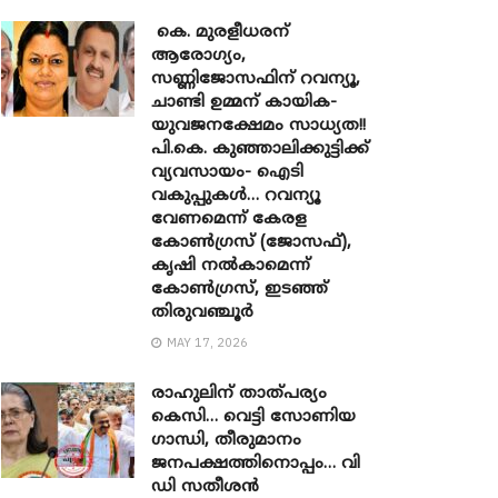
കെ. മുരളീധരന്
ആരോഗ്യം,
സണ്ണിജോസഫിന് റവന്യൂ,
ചാണ്ടി ഉമ്മന് കായിക-
യുവജനക്ഷേമം സാധ്യത!!
പി.കെ. കുഞ്ഞാലിക്കുട്ടിക്ക്
വ്യവസായം- ഐടി
വകുപ്പുകൾ… റവന്യൂ
വേണമെന്ന് കേരള
കോൺഗ്രസ് (ജോസഫ്),
കൃഷി നൽകാമെന്ന്
കോൺഗ്രസ്, ഇടഞ്ഞ്
തിരുവഞ്ചൂർ
MAY 17, 2026
രാഹുലിന് താത്പര്യം
കെസി… വെട്ടി സോണിയ ​
ഗാന്ധി, തീരുമാനം
ജനപക്ഷത്തിനൊപ്പം… വി
ഡി സതീശൻ