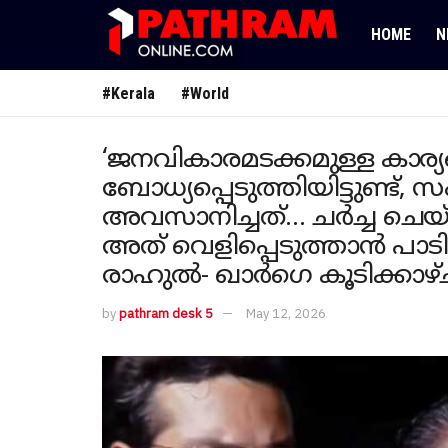
HOME
N
#Kerala
#World
‘ജനവികാരമടക്കമുള്ള കാര്
ബോധ്യപ്പെടുത്തിയിട്ടുണ്ട
അവസാനിച്ചത്… ചർച്ച ചെയ്ത 
അത് വെളിപ്പെടുത്താൻ പാടില
രാഹുൽ- ഖാർ​ഗെ കൂടിക്കാഴ്
by
pathram desk 5
May 12, 2026