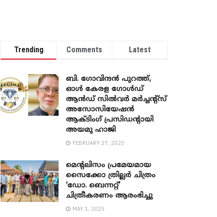
Trending
Comments
Latest
ബി. ​ഗോവിന്ദൻ പുറത്ത്,
ഓൾ കേരള ഗോൾഡ്
ആൻഡ് സിൽവർ മർച്ചന്റ്സ്
അസോസിയേഷൻ
ആക്ടിംഗ് പ്രസിഡന്റായി
അയമു ഹാജി
FEBRUARY 27, 2025
മെന്‍റലിസം പ്രമേയമായ
സൈക്കോ ത്രില്ലർ ചിത്രം
‘ഡോ. ബെന്നറ്റ്’
ചിത്രീകരണം ആരംഭിച്ചു
MAY 1, 2025