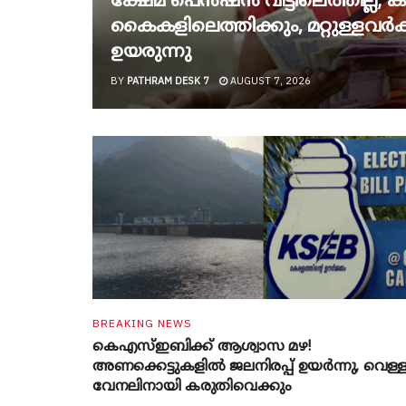
ക്ഷേമ പെൻഷൻ വീട്ടിലെത്തില്ല; കിട
കൈകളിലെത്തിക്കും, മറ്റുള്ളവർക്ക
ഉയരുന്നു
BY
PATHRAM DESK 7
AUGUST 7, 2026
BREAKING NEWS
കെഎസ്ഇബിക്ക് ആശ്വാസ മഴ!
അണക്കെട്ടുകളിൽ ജലനിരപ്പ് ഉയർന്നു, വെള്
വേനലിനായി കരുതിവെക്കും