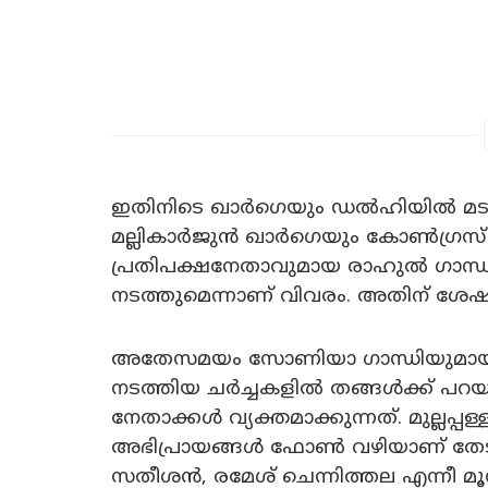
ഇതിനിടെ ഖാർഗെയും ഡൽഹിയിൽ മടങ്ങ
മല്ലികാർജുൻ ഖാർഗെയും കോൺഗ്രസ്
പ്രതിപക്ഷനേതാവുമായ രാഹുൽ ഗാന്ധി
നടത്തുമെന്നാണ് വിവരം. അതിന് ശേഷമായ
അതേസമയം സോണിയാ ഗാന്ധിയുമായും
നടത്തിയ ചർച്ചകളിൽ തങ്ങൾക്ക് പറയാന
നേതാക്കൾ വ്യക്തമാക്കുന്നത്. മുല്ലപ്
അഭിപ്രായങ്ങൾ ഫോൺ വഴിയാണ് തേടി
സതീശൻ, രമേശ് ചെന്നിത്തല എന്നീ മൂ