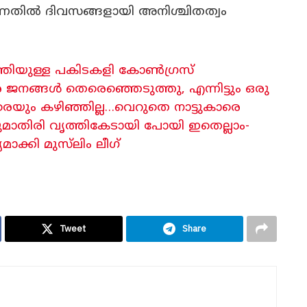
്നതിൽ ദിവസങ്ങളായി അനിശ്ചിതത്വം
്തിയുള്ള പകിടകളി കോൺഗ്രസ്
ജനങ്ങൾ തെരെഞ്ഞെടുത്തു, എന്നിട്ടും ഒരു
രെയും കഴിഞ്ഞില്ല…വെറുതെ നാട്ടുകാരെ
ുമാതിരി വൃത്തികേടായി പോയി ഇതെല്ലാം-
ാക്കി മുസ്‌ലിം ലീഗ്
Tweet
Share