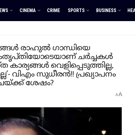
EWS
CINEMA
CRIME
SPORTS
BUSINESS
HE
യങ്ങൾ രാഹുൽ ​ഗാന്ധിയെ
്, സംതൃപ്തിയോടെയാണ് ചർച്ചകൾ
കാര്യങ്ങൾ വെളിപ്പെടുത്തില്ല,
്ല’- വിഎം സുധീരൻ!! പ്രഖ്യാപനം
ചയ്ക്ക് ശേഷം?
A
A