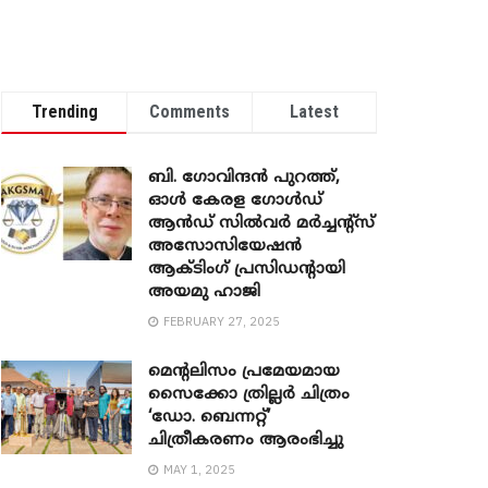
Trending
Comments
Latest
ബി. ​ഗോവിന്ദൻ പുറത്ത്,
ഓൾ കേരള ഗോൾഡ്
ആൻഡ് സിൽവർ മർച്ചന്റ്സ്
അസോസിയേഷൻ
ആക്ടിംഗ് പ്രസിഡന്റായി
അയമു ഹാജി
FEBRUARY 27, 2025
മെന്‍റലിസം പ്രമേയമായ
സൈക്കോ ത്രില്ലർ ചിത്രം
‘ഡോ. ബെന്നറ്റ്’
ചിത്രീകരണം ആരംഭിച്ചു
MAY 1, 2025