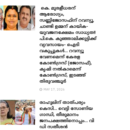
കെ. മുരളീധരന്
ആരോഗ്യം,
സണ്ണിജോസഫിന് റവന്യൂ,
ചാണ്ടി ഉമ്മന് കായിക-
യുവജനക്ഷേമം സാധ്യത!!
പി.കെ. കുഞ്ഞാലിക്കുട്ടിക്ക്
വ്യവസായം- ഐടി
വകുപ്പുകൾ… റവന്യൂ
വേണമെന്ന് കേരള
കോൺഗ്രസ് (ജോസഫ്),
കൃഷി നൽകാമെന്ന്
കോൺഗ്രസ്, ഇടഞ്ഞ്
തിരുവഞ്ചൂർ
MAY 17, 2026
രാഹുലിന് താത്പര്യം
കെസി… വെട്ടി സോണിയ ​
ഗാന്ധി, തീരുമാനം
ജനപക്ഷത്തിനൊപ്പം… വി
ഡി സതീശൻ