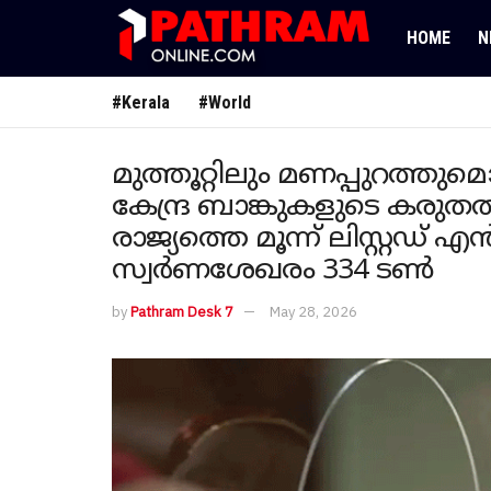
HOME
N
#Kerala
#World
മുത്തൂറ്റിലും മണപ്പുറത്തുമ
കേന്ദ്ര ബാങ്കുകളുടെ കരു
രാജ്യത്തെ മൂന്ന് ലിസ്റ്റ
സ്വർണശേഖരം 334 ടൺ
by
Pathram Desk 7
May 28, 2026