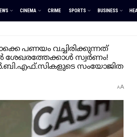
EWS
CINEMA
CRIME
SPORTS
BUSINESS
HE
ൊക്കെ പണയം വച്ചിരിക്കുന്നത്
തൽ ശേഖരത്തേക്കാൾ സ്വർണം!
ഡ് എൻ.ബി.എഫ്.സികളുടെ സംയോജിത
A
A