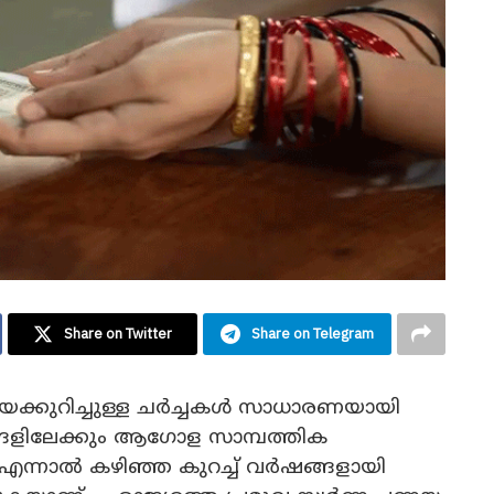
Share on Twitter
Share on Telegram
െക്കുറിച്ചുള്ള ചർച്ചകൾ സാധാരണയായി
ങളിലേക്കും ആഗോള സാമ്പത്തിക
. എന്നാൽ കഴിഞ്ഞ കുറച്ച് വർഷങ്ങളായി