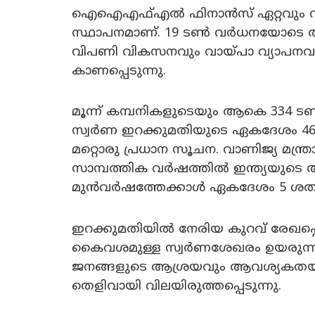
ഐഐഎഫ്എൽ ഫിനാൻസ് ഏറ്റവും വലി
സ്ഥാപനമാണ്. 19 ടൺ വർധനയോടെ അ
വിപണി വികസനവും വായ്പാ വ്യാപനവു
കാണപ്പെടുന്നു.
മൂന്ന് കമ്പനികളുടെയും ആകെ 334 
സ്വർണ ഇറക്കുമതിയുടെ ഏകദേശം 46 
മറ്റൊരു പ്രധാന സൂചന. വാണിജ്യ മന്ത
സാമ്പത്തിക വർഷത്തിൽ ഇന്ത്യയുടെ 
മുൻവർഷത്തേക്കാൾ ഏകദേശം 5 ശത
ഇറക്കുമതിയിൽ നേരിയ കുറവ് രേഖപ്പെ
കൈവശമുള്ള സ്വർണശേഖരം ഉയരുന്നത
ജനങ്ങളുടെ ആശ്രയവും ആവശ്യകതയും 
തെളിവായി വിലയിരുത്തപ്പെടുന്നു.