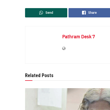
Send
Share
Pathram Desk 7
Related Posts