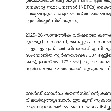
ശ്രദ്ധേയമായ ഒരു മാറ്റം സംഭവിച്ചിര
ധനകാര്യ സ്ഥാപനങ്ങൾ (NBFCs) കൈവ
രാജ്യങ്ങളുടെ കേന്ദ്രബാങ്ക് ശേഖരങ്ങ
എത്തിച്ചേർന്നിരിക്കുന്നു.
2025–26 സാമ്പത്തിക വർഷത്തെ കണ
മുത്തൂറ്റ് ഫിനാൻസ്, മണപ്പുറം ഫി
ഐഐഎഫ്എൽ ഫിനാൻസ് എന്നീ മൂന്ന് 
സംയോജിത സ്വർണശേഖരം 334 ടണ്ണിലെത്
ടൺ), ബ്രസീൽ (172 ടൺ) തുടങ്ങിയ രാജ്
സ്വർണശേഖരത്തേക്കാൾ കൂടുതലാണ് എ
വേൾഡ് ഗോൾഡ് കൗൺസിലിന്റെ കണക്
വിലയിരുത്തുമ്പോൾ, ഈ മൂന്ന് സ്വക
ആഗോളതലത്തിൽ തന്നെ ശ്രദ്ധ പിടിച്ച