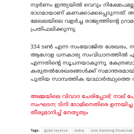
സ്വർണം ഇന്ത്യയിൽ വെറും നിക്ഷേപമല
ഭാഗമായാണ് കണക്കാക്കപ്പെടുന്നത്
മേഖലയിലെ വളർച്ച രാജ്യത്തിന്റെ ഗ്ര
പ്രതിഫലിക്കുന്നു.
334 ടൺ എന്ന സംയോജിത ശേഖരം, സ്
ആഗോള ധനകാര്യ സംവിധാനത്തിൽ എത്ര
എന്നതിന്റെ സൂചനയാകുന്നു. കേന്ദ്രബാ
കരുതൽശേഖരങ്ങൾക്ക് സമാന്തരമായി
പുതിയ സാമ്പത്തിക യാഥാർത്ഥ്യത്തെ അ
അമ്മയിലെ വിവാ​ദ ചേരിപ്പോര്; നാല്
സംഘടന; ടിനി ടോമിനെതിരെ ഉന്നയ
തീരുമാനിച്ച് നേതൃത്വം
Tags:
gold reserve
india
non banking financia