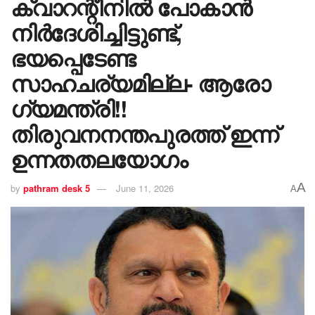
ക്വാറന്റീനിൽ പോകാൻ
നിർദേശിച്ചിട്ടുണ്ട്,
ഭയപ്പെടേണ്ട
സാഹചര്യമില്ല- ആരോ​
ഗ്യമന്ത്രി!!
തിരുവനനന്തപുരത്ത് ഇന്ന്
ഉന്നതതലയോ​ഗം
A
by
pathram desk 5
June 11, 2026
A