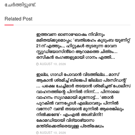
ചേർത്തിട്ടുണ്ട്.
Related Post
ഇത്തവണ ഓണാഘോഷം നിവിനും
മമിതയ്ക്കുമൊപ്പം; ‘ബത്‍ലഹേം കുടുംബ യൂണിറ്റ്
21ന് എത്തും.., ഹിറ്റുകൾ തുടരുന്ന ഭാവന
സ്റ്റുഡിയോസിൻ്റെ ആറാമത്തെ ചിത്രം…
രസികൻ രംഗങ്ങളുമായി ഗാനം എത്തി…
AUGUST 10, 2026
ഇല്ല, ​ഗാഡി പോവാൻ വിടത്തില്ല…മാസ്
ആകാൻ ശ്രമിച്ച് ബിജെപി ജില്ലാ പ്രസിഡന്റ്
… പക്ഷെ ചേച്ചിമാർ തടയാൻ ശ്രമിച്ചത് പോലീസ്
വാഹനത്തിന്റെ പിന്നിൽ നിന്ന്…. പിന്നാലെ
വാഹനം സു​ഗമമായി മുന്നോട്ട്… ‘ഞാൻ
പുറകിൽ വന്നപ്പോൾ എല്ലാവരും പിന്നിൽ
വന്നോ? വണ്ടി തടയാൻ മുന്നിൽ ആരെങ്കിലും
നിൽക്കണ്ടേ’- എംഎൽ അശ്വിനി!!
കോമഡിയായി വിദ്യാഭ്യാസ
മന്ത്രിക്കെതിരെയുള്ള പ്രതിഷേധം
AUGUST 10, 2026