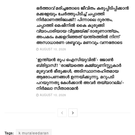
ഭർത്താവ് മരിച്ചതോടെ ജീവിതം കരുപ്പിടിപ്പിക്കാൻ
മക്കളേയും ചേർത്തുപിടിച്ച് ചപ്പാത്തി
നിർമാണത്തിലേക്ക്!! പിന്നാലെ ദുരന്തം,
ചപ്പാത്തി മെഷീനിൽ കൈ കുരുങ്ങി
വ്യാപാരിയായ വീട്ടമ്മയ്ക്ക് ദാരുണാന്ത്യം,
അപകടം മക്കളറിഞ്ഞത് യന്ത്രത്തിൽ നിന്ന്
അസാധാരണ ശബ്ദവും മണവും വന്നതോടെ
AUGUST 10, 2026
‘ഇന്ത്യൻ രൂപ ഐസിയുവിൽ’- ജോൺ
ബ്രിട്ടാസ്!! ‘രാജ്യത്തെ കമ്മ്യൂണിസ്റ്റുകാർ
മുഴുവൻ ഭീരുക്കൾ, അടിസ്ഥാനരഹിതമായ
ആരോപണങ്ങൾ ഉന്നയിക്കുന്നു, മറുപടി
പറയുന്നതു കേൾക്കാൻ അവർ തയ്യാറല്ല’-
നിർമലാ സീതാരാമൻ
AUGUST 10, 2026
Tags:
k muraleedaran