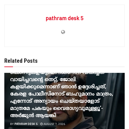
pathram desk 5
BREAKING NEWS
‘പടച്ചോനെ മാത്രേ പേടിയുള്ളു… പെൻഷൻ
വാങ്ങി ജീവിക്കാൻ സമ്മതിക്കില്ല
Related Posts
എന്നതിന്റെയർത്ഥം
കൊന്നുകളയുമെന്നാണെന്ന് വിധിച്ചത്
വായിച്ചവന്റെ തെറ്റ്, ജോലി
കളയിക്കുമെന്നാണ് ഞാൻ ഉദ്ദേശിച്ചത്,
കേരള പോലീസിനോട് ബഹുമാനം മാത്രം,
എന്നോട് അന്യായം ചെയ്തയാളോട്
മാത്രമേ പകയും വൈരാഗ്യവുമുള്ളൂ’-
അർജുൻ ആയങ്കി
BY
PATHRAM DESK 5
AUGUST 7, 2026