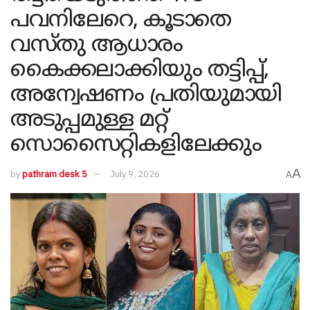
പവനിലേറെ, കൂടാതെ
വസ്തു ആധാരം
കൈക്കലാക്കിയും തട്ടിപ്പ്,
അന്വേഷണം പ്രതിയുമായി
അടുപ്പമുള്ള മറ്റ്
സൊസൈറ്റികളിലേക്കും
A
by
pathram desk 5
July 9, 2026
A