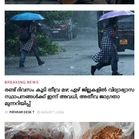
BREAKING NEWS
രണ്ട് ദിവസം കൂടി തീവ്ര മഴ; ഏഴ് ജില്ലകളിൽ വിദ്യാഭ്യാസ
സ്ഥാപനങ്ങൾക്ക് ഇന്ന് അവധി, അതീവ ജാ​ഗ്രതാ
മുന്നറിയിപ്പ്
BY
PATHRAM DESK 7
AUGUST 7, 2026