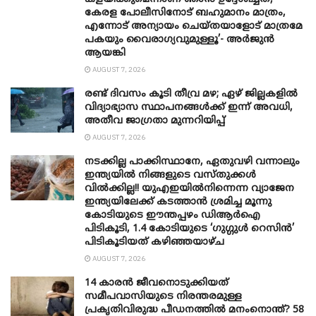
കേരള പോലീസിനോട് ബഹുമാനം മാത്രം,
എന്നോട് അന്യായം ചെയ്തയാളോട് മാത്രമേ
പകയും വൈരാഗ്യവുമുള്ളൂ’- അർജുൻ
ആയങ്കി
AUGUST 7, 2026
രണ്ട് ദിവസം കൂടി തീവ്ര മഴ; ഏഴ് ജില്ലകളിൽ
വിദ്യാഭ്യാസ സ്ഥാപനങ്ങൾക്ക് ഇന്ന് അവധി,
അതീവ ജാ​ഗ്രതാ മുന്നറിയിപ്പ്
AUGUST 7, 2026
നടക്കില്ല പാക്കിസ്ഥാനേ, ഏതുവഴി വന്നാലും
ഇന്ത്യയിൽ നിങ്ങളുടെ വസ്തുക്കൾ
വിൽക്കില്ല!! യുഎഇയിൽനിന്നെന്ന വ്യാജേന
ഇന്ത്യയിലേക്ക് കടത്താൻ ശ്രമിച്ച മൂന്നു
കോടിയുടെ ഈന്തപ്പഴം ഡിആർഐ
പിടികൂടി, 1.4 കോടിയുടെ ‘ഗുഗ്ഗുൾ റെസിൻ’
പിടികൂടിയത് കഴിഞ്ഞയാഴ്ച
AUGUST 7, 2026
14 കാരൻ ജീവനൊടുക്കിയത്
സമീപവാസിയുടെ നിരന്തരമുള്ള
പ്രകൃതിവിരുദ്ധ പീഡനത്തിൽ മനംനൊന്ത്? 58