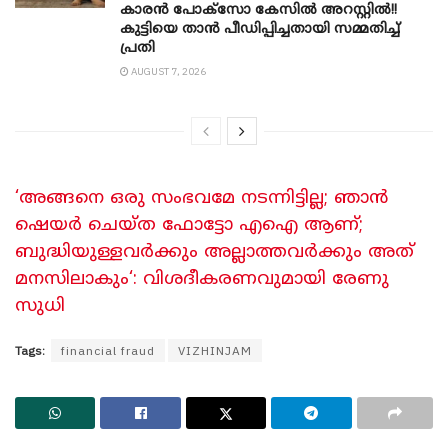
കാരൻ പോക്സോ കേസിൽ അറസ്റ്റിൽ!!
കുട്ടിയെ താൻ പീഡിപ്പിച്ചതായി സമ്മതിച്ച്
പ്രതി
AUGUST 7, 2026
‘അങ്ങനെ ഒരു സംഭവമേ നടന്നിട്ടില്ല; ഞാന്‍
ഷെയര്‍ ചെയ്ത ഫോട്ടോ എഐ ആണ്;
ബുദ്ധിയുള്ളവര്‍ക്കും അല്ലാത്തവര്‍ക്കും അത്
മനസിലാകും‘: വിശദീകരണവുമായി രേണു
സുധി
Tags:
financial fraud
VIZHINJAM