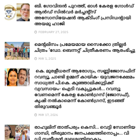
ബി. ​ഗോവിന്ദൻ പുറത്ത്, ഓൾ കേരള ഗോൾഡ്
ആൻഡ് സിൽവർ മർച്ചന്റ്സ്
അസോസിയേഷൻ ആക്ടിംഗ് പ്രസിഡന്റായി
അയമു ഹാജി
FEBRUARY 27, 2025
മെന്‍റലിസം പ്രമേയമായ സൈക്കോ ത്രില്ലർ
ചിത്രം ‘ഡോ. ബെന്നറ്റ്’ ചിത്രീകരണം ആരംഭിച്ചു
MAY 1, 2025
കെ. മുരളീധരന് ആരോഗ്യം, സണ്ണിജോസഫിന്
റവന്യൂ, ചാണ്ടി ഉമ്മന് കായിക- യുവജനക്ഷേമം
സാധ്യത!! പി.കെ. കുഞ്ഞാലിക്കുട്ടിക്ക്
വ്യവസായം- ഐടി വകുപ്പുകൾ… റവന്യൂ
വേണമെന്ന് കേരള കോൺഗ്രസ് (ജോസഫ്),
കൃഷി നൽകാമെന്ന് കോൺഗ്രസ്, ഇടഞ്ഞ്
തിരുവഞ്ചൂർ
MAY 17, 2026
രാഹുലിന് താത്പര്യം കെസി… വെട്ടി സോണിയ
​ഗാന്ധി, തീരുമാനം ജനപക്ഷത്തിനൊപ്പം… വി
ഡി സതീശൻ മുഖ്യമന്ത്രിയാകും,