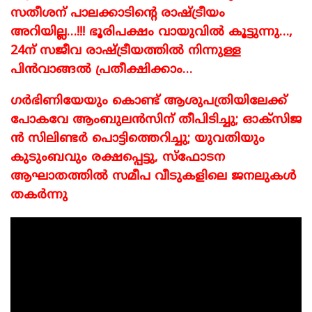
സതീശന് പാലക്കാടിന്റെ രാഷ്ട്രീയം
അറിയില്ല…!!! ഭൂരിപക്ഷം വായുവിൽ കൂട്ടുന്നു…,
24ന് സജീവ രാഷ്ട്രീയത്തിൽ നിന്നുള്ള
പിൻവാങ്ങൽ പ്രതീക്ഷിക്കാം…
​ഗർഭിണിയേയും കൊണ്ട് ആശുപത്രിയിലേക്ക്
പോകവേ ആംബുലൻസിന് തീപിടിച്ചു; ഓ​ക്സി​ജ​
ൻ സി​ലി​ണ്ട​ർ പൊ​ട്ടി​ത്തെ​റി​ച്ചു; യുവതിയും
കുടുംബവും രക്ഷപ്പെട്ടു, സ്ഫോടന
ആഘാതത്തിൽ സമീപ വീടുകളിലെ ജനലുകൾ
തകർന്നു