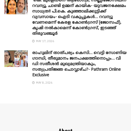
കെ. മുരളീധരന് ആരോഗ്യം, സണ്ണിജോസഫിന്
റവന്യൂ, ചാണ്ടി ഉമ്മന് കായിക- യുവജനക്ഷേമം
സാധ്യത!! പി.കെ. കുഞ്ഞാലിക്കുട്ടിക്ക്
വ്യവസായം- ഐടി വകുപ്പുകൾ… റവന്യൂ
വേണമെന്ന് കേരള കോൺഗ്രസ് (ജോസഫ്),
കൃഷി നൽകാമെന്ന് കോൺഗ്രസ്, ഇടഞ്ഞ്
തിരുവഞ്ചൂർ
MAY 17, 2026
രാഹുലിന് താത്പര്യം കെസി… വെട്ടി സോണിയ
​ഗാന്ധി, തീരുമാനം ജനപക്ഷത്തിനൊപ്പം… വി
ഡി സതീശൻ മുഖ്യമന്ത്രിയാകും,
സത്യപ്രതിജ്ഞ ചൊവ്വാഴ്ച?- Pathram Online
Exclusive
MAY 8, 2026