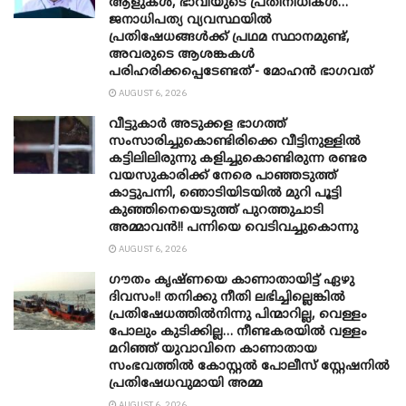
ആളുകൾ, ഭാവിയുടെ പ്രതിനിധികൾ…
ജനാധിപത്യ വ്യവസ്ഥയിൽ
പ്രതിഷേധങ്ങൾക്ക് പ്രഥമ സ്ഥാനമുണ്ട്,
അവരുടെ ആശങ്കകൾ
പരിഹരിക്കപ്പെടേണ്ടത്’- മോഹൻ ഭാ​ഗവത്
AUGUST 6, 2026
വീട്ടുകാർ അ‌ടുക്കള ഭാ​ഗത്ത്
സംസാരിച്ചുകൊണ്ടിരിക്കെ വീട്ടിനുള്ളിൽ
കട്ടിലിലിരുന്നു കളിച്ചുകൊണ്ടിരുന്ന രണ്ടര
വയസുകാരിക്ക് നേരെ പാഞ്ഞടുത്ത്
കാട്ടുപന്നി, ‍ഞൊടിയി‌ടയിൽ മുറി പൂട്ടി
കുഞ്ഞിനെയെടുത്ത് പുറത്തുചാടി
അമ്മാവൻ!! പന്നിയെ വെടിവച്ചുകൊന്നു
AUGUST 6, 2026
ഗൗതം കൃഷ്ണയെ കാണാതായിട്ട് ഏഴു
ദിവസം!! തനിക്കു നീതി ലഭിച്ചില്ലെങ്കിൽ
പ്രതിഷേധത്തിൽനിന്നു പിന്മാറില്ല, വെള്ളം
പോലും കുടിക്കില്ല… നീണ്ടകരയിൽ വള്ളം
മറിഞ്ഞ് യുവാവിനെ കാണാതായ
സംഭവത്തിൽ കോസ്റ്റൽ പോലീസ് സ്റ്റേഷനിൽ
പ്രതിഷേധവുമായി അമ്മ
AUGUST 6, 2026