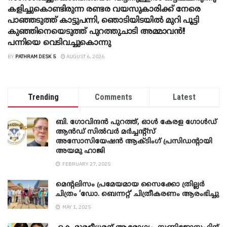
കളിച്ചുകൊണ്ടിരുന്ന രണ്ടര വയസുകാരിക്ക് നേരെ
പാഞ്ഞടുത്ത് കാട്ടുപന്നി, ‍ഞൊടിയി‌ടയിൽ മുറി പൂട്ടി
കുഞ്ഞിനെയെടുത്ത് പുറത്തുചാടി അമ്മാവൻ!!
പന്നിയെ വെടിവച്ചുകൊന്നു
BY
PATHRAM DESK 5
AUGUST 6, 2026
Trending
Comments
Latest
ബി. ​ഗോവിന്ദൻ പുറത്ത്, ഓൾ കേരള ഗോൾഡ്
ആൻഡ് സിൽവർ മർച്ചന്റ്സ്
അസോസിയേഷൻ ആക്ടിംഗ് പ്രസിഡന്റായി
അയമു ഹാജി
FEBRUARY 27, 2025
മെന്‍റലിസം പ്രമേയമായ സൈക്കോ ത്രില്ലർ
ചിത്രം ‘ഡോ. ബെന്നറ്റ്’ ചിത്രീകരണം ആരംഭിച്ചു
MAY 1, 2025