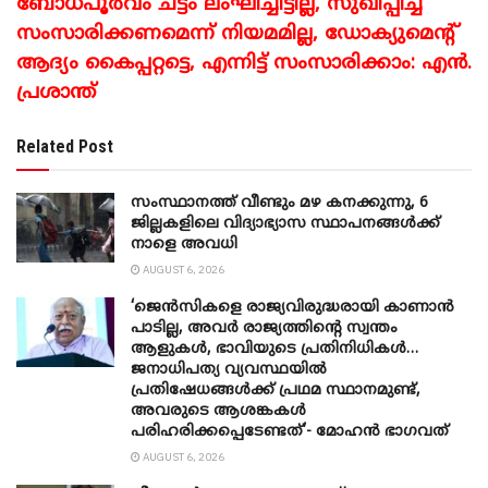
ബോധപൂർവം ചട്ടം ലംഘിച്ചിട്ടില്ല, സുഖിപ്പിച്ച്
സംസാരിക്കണമെന്ന് നിയമമില്ല, ഡോക്യുമെന്റ്
ആദ്യം കൈപ്പറ്റട്ടെ, എന്നിട്ട് സംസാരിക്കാം: എൻ.
പ്രശാന്ത്
Related Post
സംസ്ഥാനത്ത് വീണ്ടും മഴ കനക്കുന്നു, 6
ജില്ലകളിലെ വിദ്യാഭ്യാസ സ്ഥാപനങ്ങൾക്ക്
നാളെ അവധി
AUGUST 6, 2026
‘ജെൻസികളെ രാജ്യവിരുദ്ധരായി കാണാൻ
പാടില്ല, അവർ രാജ്യത്തിന്റെ സ്വന്തം
ആളുകൾ, ഭാവിയുടെ പ്രതിനിധികൾ…
ജനാധിപത്യ വ്യവസ്ഥയിൽ
പ്രതിഷേധങ്ങൾക്ക് പ്രഥമ സ്ഥാനമുണ്ട്,
അവരുടെ ആശങ്കകൾ
പരിഹരിക്കപ്പെടേണ്ടത്’- മോഹൻ ഭാ​ഗവത്
AUGUST 6, 2026