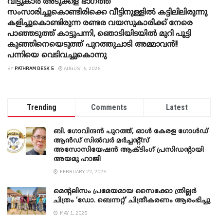
വീട്ടുകാർ അ‌ടുക്കള ഭാ​ഗത്ത്
സംസാരിച്ചുകൊണ്ടിരിക്കെ വീട്ടിനുള്ളിൽ കട്ടിലിലിരുന്നു
കളിച്ചുകൊണ്ടിരുന്ന രണ്ടര വയസുകാരിക്ക് നേരെ
പാഞ്ഞടുത്ത് കാട്ടുപന്നി, ‍ഞൊടിയി‌ടയിൽ മുറി പൂട്ടി
കുഞ്ഞിനെയെടുത്ത് പുറത്തുചാടി അമ്മാവൻ!!
പന്നിയെ വെടിവച്ചുകൊന്നു
BY
PATHRAM DESK 5
AUGUST 6, 2026
Trending
Comments
Latest
ബി. ​ഗോവിന്ദൻ പുറത്ത്, ഓൾ കേരള ഗോൾഡ്
ആൻഡ് സിൽവർ മർച്ചന്റ്സ്
അസോസിയേഷൻ ആക്ടിംഗ് പ്രസിഡന്റായി
അയമു ഹാജി
FEBRUARY 27, 2025
മെന്‍റലിസം പ്രമേയമായ സൈക്കോ ത്രില്ലർ
ചിത്രം ‘ഡോ. ബെന്നറ്റ്’ ചിത്രീകരണം ആരംഭിച്ചു
MAY 1, 2025