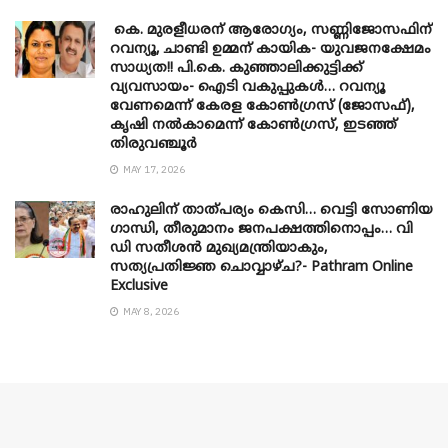
കെ. മുരളീധരന് ആരോഗ്യം, സണ്ണിജോസഫിന്
റവന്യൂ, ചാണ്ടി ഉമ്മന് കായിക- യുവജനക്ഷേമം
സാധ്യത!! പി.കെ. കുഞ്ഞാലിക്കുട്ടിക്ക്
വ്യവസായം- ഐടി വകുപ്പുകൾ… റവന്യൂ
വേണമെന്ന് കേരള കോൺഗ്രസ് (ജോസഫ്),
കൃഷി നൽകാമെന്ന് കോൺഗ്രസ്, ഇടഞ്ഞ്
തിരുവഞ്ചൂർ
MAY 17, 2026
രാഹുലിന് താത്പര്യം കെസി… വെട്ടി സോണിയ
​ഗാന്ധി, തീരുമാനം ജനപക്ഷത്തിനൊപ്പം… വി
ഡി സതീശൻ മുഖ്യമന്ത്രിയാകും,
സത്യപ്രതിജ്ഞ ചൊവ്വാഴ്ച?- Pathram Online
Exclusive
MAY 8, 2026