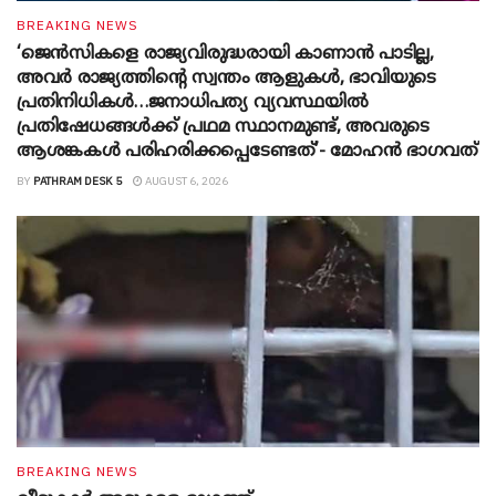
BREAKING NEWS
‘ജെൻസികളെ രാജ്യവിരുദ്ധരായി കാണാൻ പാടില്ല,
അവർ രാജ്യത്തിന്റെ സ്വന്തം ആളുകൾ, ഭാവിയുടെ
പ്രതിനിധികൾ…ജനാധിപത്യ വ്യവസ്ഥയിൽ
പ്രതിഷേധങ്ങൾക്ക് പ്രഥമ സ്ഥാനമുണ്ട്, അവരുടെ
ആശങ്കകൾ പരിഹരിക്കപ്പെടേണ്ടത്’- മോഹൻ ഭാ​ഗവത്
BY
PATHRAM DESK 5
AUGUST 6, 2026
BREAKING NEWS