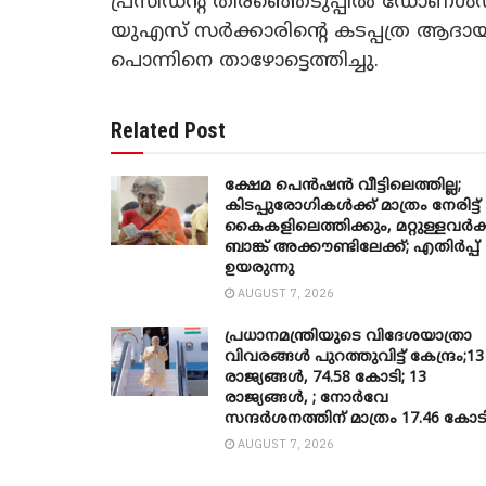
പ്രസിഡന്റ് തിരഞ്ഞെടുപ്പിൽ ഡോണൾഡ
യുഎസ് സർക്കാരിന്റെ കടപ്പത്ര ആദായന
പൊന്നിനെ താഴോട്ടെത്തിച്ചു.
Related Post
ക്ഷേമ പെൻഷൻ വീട്ടിലെത്തില്ല;
കിടപ്പുരോഗികൾക്ക് മാത്രം നേരിട്ട്
കൈകളിലെത്തിക്കും, മറ്റുള്ളവർക്
ബാങ്ക് അക്കൗണ്ടിലേക്ക്; എതിർപ്പ്
ഉയരുന്നു
AUGUST 7, 2026
പ്രധാനമന്ത്രിയുടെ വിദേശയാത്രാ
വിവരങ്ങൾ പുറത്തുവിട്ട് കേന്ദ്രം;13
രാജ്യങ്ങൾ, 74.58 കോടി; 13
രാജ്യങ്ങൾ, ; നോർവേ
സന്ദർശനത്തിന് മാത്രം 17.46 കോട
AUGUST 7, 2026