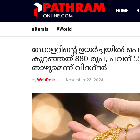
HOME
N
#Kerala
#World
ഡോളറിന്റെ ഉയർച്ചയിൽ പൊന്നിന
കുറഞ്ഞത് 880 രൂപ, പവന് 5
താഴുമെന്ന് വിദ​ഗ്ദർ
by
WebDesk
November 28, 2024