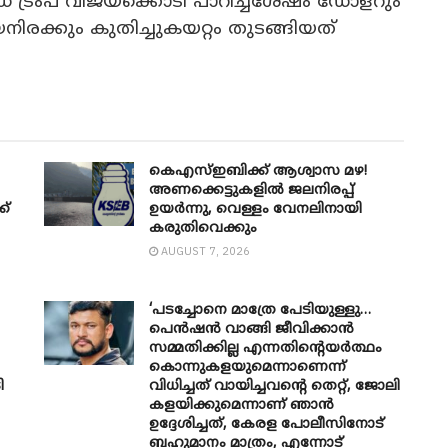
് ട്രംപ് വിജയക്കൊടി പാറിച്ചശേഷം ഡോളറും
ിരക്കും കുതിച്ചുകയറ്റം തുടങ്ങിയത്
കെഎസ്ഇബിക്ക് ആശ്വാസ മഴ!
അണക്കെട്ടുകളിൽ ജലനിരപ്പ്
ക്
ഉയർന്നു, വെള്ളം വേനലിനായി
കരുതിവെക്കും
AUGUST 7, 2026
‘പടച്ചോനെ മാത്രേ പേടിയുള്ളു…
പെൻഷൻ വാങ്ങി ജീവിക്കാൻ
സമ്മതിക്കില്ല എന്നതിന്റെയർത്ഥം
കൊന്നുകളയുമെന്നാണെന്ന്
ി
വിധിച്ചത് വായിച്ചവന്റെ തെറ്റ്, ജോലി
കളയിക്കുമെന്നാണ് ഞാൻ
ഉദ്ദേശിച്ചത്, കേരള പോലീസിനോട്
ബഹുമാനം മാത്രം, എന്നോട്