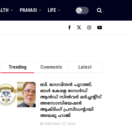
ALTH
PRAVASI
LIFE
Trending
Comments
Latest
ബി. ​ഗോവിന്ദൻ പുറത്ത്,
ഓൾ കേരള ഗോൾഡ്
ആൻഡ് സിൽവർ മർച്ചന്റ്സ്
അസോസിയേഷൻ
ആക്ടിംഗ് പ്രസിഡന്റായി
അയമു ഹാജി
FEBRUARY 27, 2025