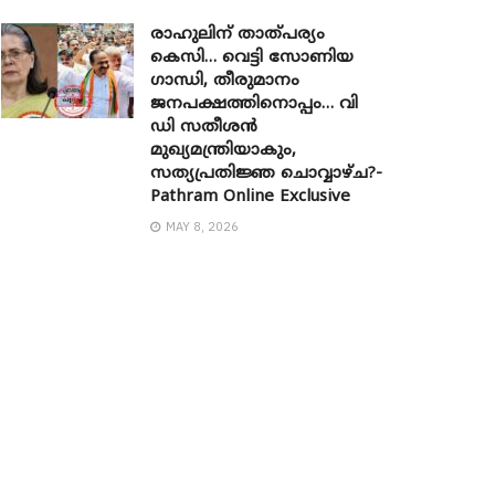
രാഹുലിന് താത്പര്യം
കെസി… വെട്ടി സോണിയ ​
ഗാന്ധി, തീരുമാനം
ജനപക്ഷത്തിനൊപ്പം… വി
ഡി സതീശൻ
മുഖ്യമന്ത്രിയാകും,
സത്യപ്രതിജ്ഞ ചൊവ്വാഴ്ച?-
Pathram Online Exclusive
MAY 8, 2026