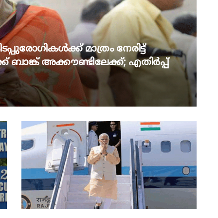
പ്പുരോഗികൾക്ക് മാത്രം നേരിട്ട്
് ബാങ്ക് അക്കൗണ്ടിലേക്ക്; എതിർപ്പ്