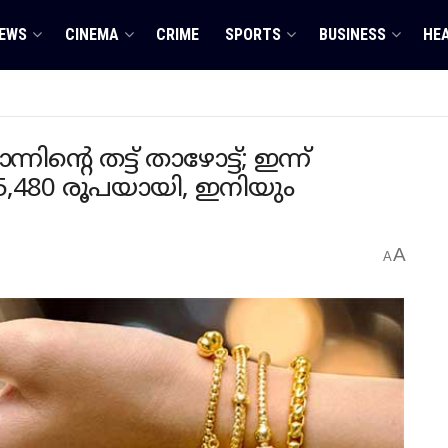
EWS
CINEMA
CRIME
SPORTS
BUSINESS
HE
്റെ തട്ട് താഴോട്ട്; ഇന്ന്
5,480 രൂപയായി, ഇനിയും
A
A