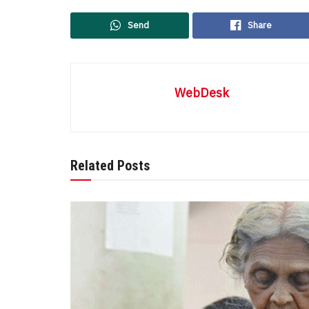
Send
Share
WebDesk
Related Posts