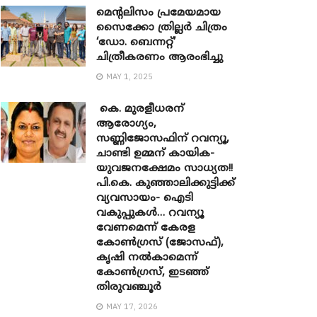
മെന്‍റലിസം പ്രമേയമായ
സൈക്കോ ത്രില്ലർ ചിത്രം
‘ഡോ. ബെന്നറ്റ്’
ചിത്രീകരണം ആരംഭിച്ചു
MAY 1, 2025
കെ. മുരളീധരന്
ആരോഗ്യം,
സണ്ണിജോസഫിന് റവന്യൂ,
ചാണ്ടി ഉമ്മന് കായിക-
യുവജനക്ഷേമം സാധ്യത!!
പി.കെ. കുഞ്ഞാലിക്കുട്ടിക്ക്
വ്യവസായം- ഐടി
വകുപ്പുകൾ… റവന്യൂ
വേണമെന്ന് കേരള
കോൺഗ്രസ് (ജോസഫ്),
കൃഷി നൽകാമെന്ന്
കോൺഗ്രസ്, ഇടഞ്ഞ്
തിരുവഞ്ചൂർ
MAY 17, 2026