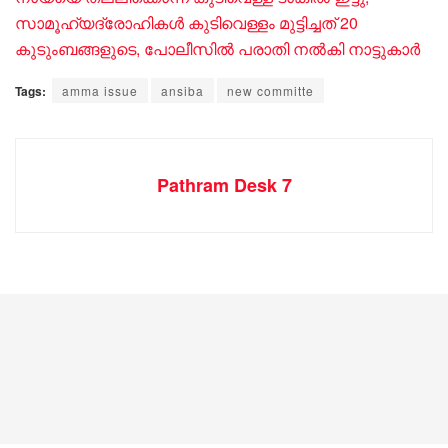
സാമൂഹ്യദ്രോഹികൾ കുടിവെള്ളം മുട്ടിച്ചത് 20
കുടുംബങ്ങളുടെ, പോ​ലീ​സി​ൽ പ​രാ​തി ന​ൽ​കി നാ​ട്ടു​കാ​ർ
Tags:
amma issue
ansiba
new committe
Pathram Desk 7