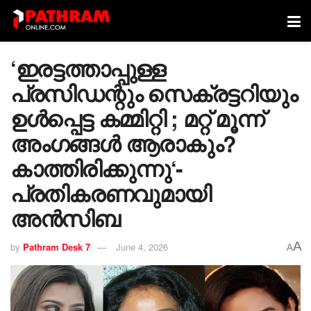
‘ഇരട്ടത്താപ്പുള്ള
പ്രസിഡന്റും സെക്രട്ടറിയും
ഉൾപ്പെട്ട കമ്മിറ്റി ; മറ്റ് മൂന്ന്
അംഗങ്ങൾ ആരാകും?
കാത്തിരിക്കുന്നു‘-
പ്രതികരണവുമായി
അൻസിബ
A
by
Pathram Desk 7
June 4, 2026
A