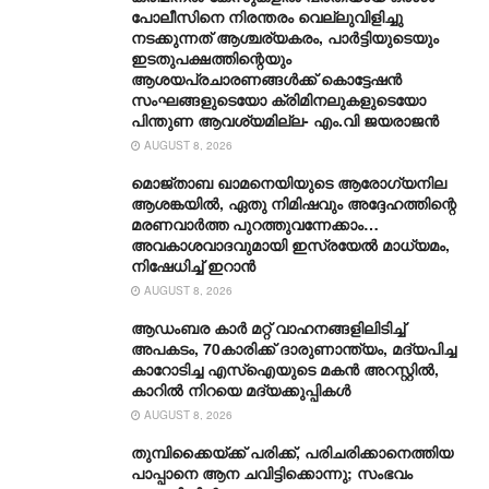
പോലീസിനെ നിരന്തരം വെല്ലുവിളിച്ചു
നടക്കുന്നത് ആശ്ചര്യകരം, പാർട്ടിയുടെയും
ഇടതുപക്ഷത്തിന്റെയും
ആശയപ്രചാരണങ്ങൾക്ക് കൊട്ടേഷൻ
സംഘങ്ങളുടെയോ ക്രിമിനലുകളുടെയോ
പിന്തുണ ആവശ്യമില്ല- എം.വി ജയരാജൻ
AUGUST 8, 2026
മൊജ്താബ ഖാമനെയിയുടെ ആരോ​ഗ്യനില
ആശങ്കയിൽ, ഏതു നിമിഷവും അദ്ദേഹത്തിന്റെ
മരണവാർത്ത പുറത്തുവന്നേക്കാം…
അവകാശവാദവുമായി ഇസ്രയേൽ മാധ്യമം,
നിഷേധിച്ച് ഇറാൻ
AUGUST 8, 2026
ആഡംബര കാര്‍ മറ്റ് വാഹനങ്ങളിലിടിച്ച്
അപകടം, 70കാരിക്ക് ദാരുണാന്ത്യം, മദ്യപിച്ച
കാറോടിച്ച എസ്ഐയുടെ മകന്‍ അറസ്റ്റില്‍,
കാറില്‍ നിറയെ മദ്യക്കുപ്പികള്‍
AUGUST 8, 2026
തുമ്പിക്കൈയ്ക്ക് പരിക്ക്, പരിചരിക്കാനെത്തിയ
പാപ്പാനെ ആന ചവിട്ടിക്കൊന്നു; സംഭവം