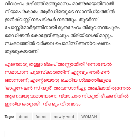
വിവാഹം കഴിഞ്ഞ് രണ്ടുമാസം മാത്രമായതിനാൽ
നിയമപ്രകാരം ആർഡിഒയുടെ സാന്നിധ്യത്തിൽ
ഇൻക്വസ്റ്റ് നടപടികൾ നടത്തും. തുടർന്ന്
പോസ്റ്റ്മോർട്ടത്തിനായി മൃതദേഹം തിരുവനന്തപുരം
മെഡിക്കൽ കോളേജ് ആശുപത്രിയിലേക്ക് മാറ്റും.
സംഭവത്തിൽ വർക്കല പൊലീസ് അന്വേഷണം
തുടരുകയാണ്.
എന്തൊരു തള്ളാ ട്രംപ് അണ്ണായിത്! ‘നൊബേൽ
സമാധാന പുരസ്‌കാരത്തിന് ഏറ്റവും അർഹൻ
ഞാനാണ് ;എന്റെയൊരു ചെറിയ ശ്രമത്തിലൂടെ
‘ഓപ്പറേഷൻ സിന്ദൂർ’ അവസാനിച്ചു; അല്ലായിരുന്നേൽ
ആണവയുദ്ധമായേനെ; വ്യാപാര നികുതി ഭീഷണിയിൽ
ഇന്ത്യ ഒതുങ്ങി‘: വീണ്ടും വീരവാദം
Tags:
dead
found
newly wed
WOMAN