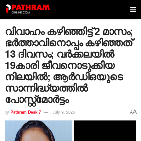
വിവാഹം കഴിഞ്ഞിട്ട് 2 മാസം;
ഭർത്താവിനൊപ്പം കഴിഞ്ഞത്
13 ദിവസം; വർക്കലയിൽ
19കാരി ജീവനൊടുക്കിയ
നിലയിൽ; ആർഡിഒയുടെ
സാന്നിദ്ധ്യത്തിൽ
പോസ്റ്റ്മോർട്ടം
A
by
Pathram Desk 7
July 9, 2026
A