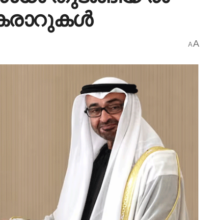
 കരാറുകൾ
A
A