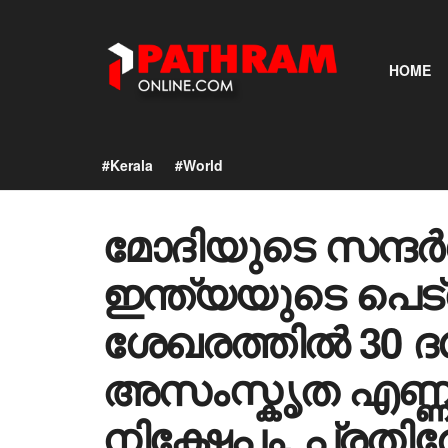
HOME
#Kerala
#World
മോദിയുടെ സന്ദർ
ഇന്ത്യയുടെ പെ
ശേഖരത്തിൽ 30 
അസംസ്കൃത എണ്ണ
നിക്ഷേപം, പ്രതിര