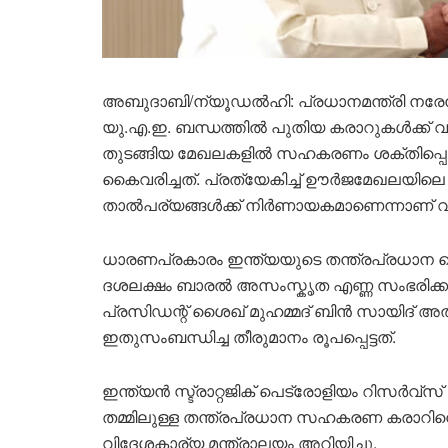
അബുദാബി/ന്യൂഡൽഹി: പ്രധാനമന്ത്രി നരേന്
യു.എ.ഇ. ബന്ധത്തിൽ പുതിയ കരാറുകൾക്ക് വ
തുടങ്ങിയ മേഖലകളിൽ സഹകരണം ശക്തിപ്പെടു
കൈവരിച്ചത്. പ്രത്യേകിച്ച് ഊർജമേഖലയിലെ 
താൽപര്യങ്ങൾക്ക് നിർണായകമാണെന്നാണ് വ
ധാരണപ്രകാരം ഇന്ത്യയുടെ തന്ത്രപ്രധാന പ
ദശലക്ഷം ബാരൽ അസംസ്കൃത എണ്ണ സംഭരിക്കും.
പ്രസിഡന്റ് ശൈഖ് മുഹമ്മദ് ബിൻ സായിദ് അ
ഇതുസംബന്ധിച്ച തീരുമാനം രൂപപ്പെട്ടത്.
ഇന്ത്യൻ സ്ട്രാറ്റജിക് പെട്രോളിയം റിസർവ
തമ്മിലുള്ള തന്ത്രപ്രധാന സഹകരണ കരാറി
വിദേശകാര്യ മന്ത്രാലയം അറിയിച്ചു.