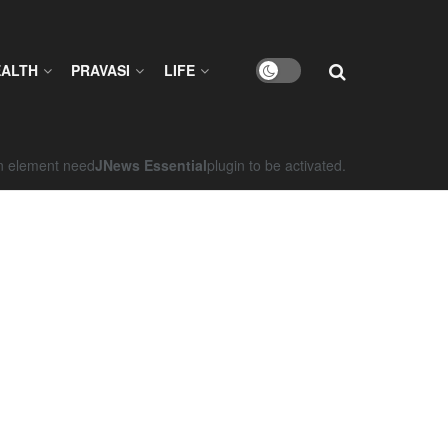
EALTH
PRAVASI
LIFE
on element need
JNews Essential
plugin to be activated.