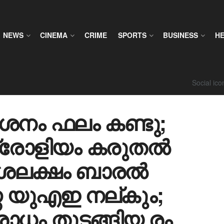
NEWS
CINEMA
CRIME
SPORTS
BUSINESS
H
Social ic
ശനം ഫലം കണ്ടു;
ട്രോളിയം കരുതൽ
ദശലക്ഷം ബാരൽ
 യുഎഇ നല്കും;
ോധം തുടങ്ങിയ രം​