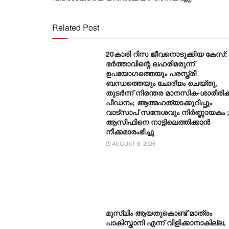
Related Post
20കാരി റിസ ജീവനൊടുക്കിയ കേസ്:
ഭർത്താവിന്റെ ലഹരിമരുന്ന്
ഉപയോഗത്തെയും പരസ്ത്രീ
ബന്ധത്തെയും ചോദ്യം ചെയ്തു,
തുടർന്ന് നിരന്തര മാനസിക-ശാരീരി
പീഡനം; ആത്മഹത്യാക്കുറിപ്പും
വാട്സാപ് സന്ദേശവും നിർണ്ണായകം 
ആസിഫിനെ നാട്ടിലെത്തിക്കാൻ
നീക്കമാരംഭിച്ചു
AUGUST 8, 2026
മുസ്‌ലിം ആയതുകൊണ്ട് മാത്രം
പാകിസ്താനി എന്ന് വിളിക്കാനാകില്ല,