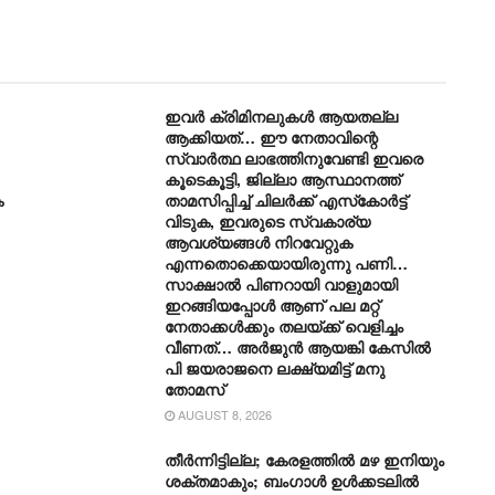
ഇവർ ക്രിമിനലുകൾ ആയതല്ല
ആക്കിയത്… ഈ നേതാവിന്റെ
സ്വാർത്ഥ ലാഭത്തിനുവേണ്ടി ഇവരെ
കൂടെകൂട്ടി, ജില്ലാ ആസ്ഥാനത്ത്
ക
താമസിപ്പിച്ച് ചിലർക്ക് എസ്‌കോർട്ട്
വിടുക, ഇവരുടെ സ്വകാര്യ
;
ആവശ്യങ്ങൾ നിറവേറ്റുക
എന്നതൊക്കെയായിരുന്നു പണി…
സാക്ഷാൽ പിണറായി വാളുമായി
ഇറങ്ങിയപ്പോൾ ആണ് പല മറ്റ്
നേതാക്കൾക്കും തലയ്ക്ക് വെളിച്ചം
വീണത്… അർജുൻ ആയങ്കി കേസിൽ
പി ജയരാജനെ ലക്ഷ്യമിട്ട് മനു
തോമസ്
AUGUST 8, 2026
തീർന്നിട്ടില്ല; കേരളത്തിൽ മഴ ഇനിയും
ശക്തമാകും; ബംഗാൾ ഉൾക്കടലിൽ