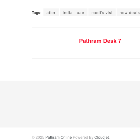
Tags:
after
india - uae
modi's vist
new deals
Pathram Desk 7
© 2025
Pathram Online
Powered By
Cloudjet
.