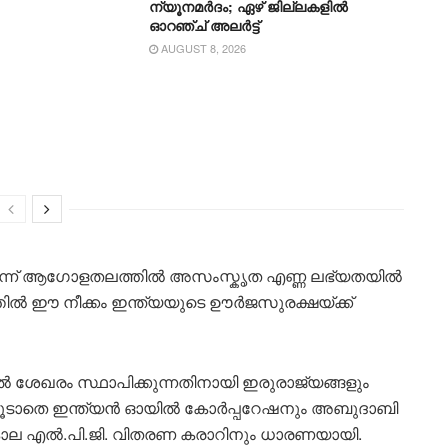
ന്യൂനമർദം; ഏഴ് ജില്ലകളിൽ
ഓറഞ്ച് അലർട്ട്
AUGUST 8, 2026
ന്ന് ആഗോളതലത്തിൽ അസംസ്കൃത എണ്ണ ലഭ്യതയിൽ
ിൽ ഈ നീക്കം ഇന്ത്യയുടെ ഊർജസുരക്ഷയ്ക്ക്
 ശേഖരം സ്ഥാപിക്കുന്നതിനായി ഇരുരാജ്യങ്ങളും
. കൂടാതെ ഇന്ത്യൻ ഓയിൽ കോർപ്പറേഷനും അബുദാബി
ല എൽ.പി.ജി. വിതരണ കരാറിനും ധാരണയായി.