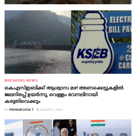
BREAKING NEWS
കെഎസ്ഇബിക്ക് ആശ്വാസ മഴ! അണക്കെട്ടുകളിൽ
ജലനിരപ്പ് ഉയർന്നു, വെള്ളം വേനലിനായി
കരുതിവെക്കും
BY
PATHRAM DESK 7
AUGUST 7, 2026