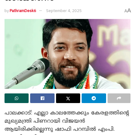
A
by
PathramDesk6
September 4, 2025
A
പാലക്കാട്: എല്ലാ കാലത്തേക്കും കേരളത്തിന്റെ
മുഖ്യമന്ത്രി പിണറായി വിജയന്‍
ആയിരിക്കില്ലെന്നു ഷാഫി പറമ്പില്‍ എംപി.