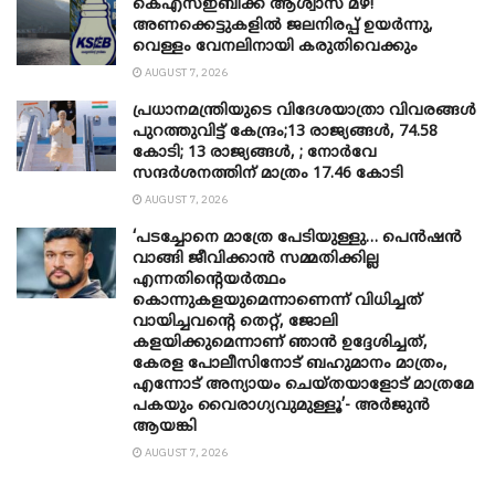
കെഎസ്ഇബിക്ക് ആശ്വാസ മഴ!
അണക്കെട്ടുകളിൽ ജലനിരപ്പ് ഉയർന്നു,
വെള്ളം വേനലിനായി കരുതിവെക്കും
AUGUST 7, 2026
പ്രധാനമന്ത്രിയുടെ വിദേശയാത്രാ വിവരങ്ങൾ
പുറത്തുവിട്ട് കേന്ദ്രം;13 രാജ്യങ്ങൾ, 74.58
കോടി; 13 രാജ്യങ്ങൾ, ; നോർവേ
സന്ദർശനത്തിന് മാത്രം 17.46 കോടി
AUGUST 7, 2026
‘പടച്ചോനെ മാത്രേ പേടിയുള്ളു… പെൻഷൻ
വാങ്ങി ജീവിക്കാൻ സമ്മതിക്കില്ല
എന്നതിന്റെയർത്ഥം
കൊന്നുകളയുമെന്നാണെന്ന് വിധിച്ചത്
വായിച്ചവന്റെ തെറ്റ്, ജോലി
കളയിക്കുമെന്നാണ് ഞാൻ ഉദ്ദേശിച്ചത്,
കേരള പോലീസിനോട് ബഹുമാനം മാത്രം,
എന്നോട് അന്യായം ചെയ്തയാളോട് മാത്രമേ
പകയും വൈരാഗ്യവുമുള്ളൂ’- അർജുൻ
ആയങ്കി
AUGUST 7, 2026