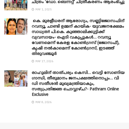
ചിത്രം ‘ഡോ. ബെന്നറ്റ്’ ചിത്രീകരണം ആരംഭിച്ചു
MAY 1, 2025
കെ. മുരളീധരന് ആരോഗ്യം, സണ്ണിജോസഫിന്
റവന്യൂ, ചാണ്ടി ഉമ്മന് കായിക- യുവജനക്ഷേമം
സാധ്യത!! പി.കെ. കുഞ്ഞാലിക്കുട്ടിക്ക്
വ്യവസായം- ഐടി വകുപ്പുകൾ… റവന്യൂ
വേണമെന്ന് കേരള കോൺഗ്രസ് (ജോസഫ്),
കൃഷി നൽകാമെന്ന് കോൺഗ്രസ്, ഇടഞ്ഞ്
തിരുവഞ്ചൂർ
MAY 17, 2026
രാഹുലിന് താത്പര്യം കെസി… വെട്ടി സോണിയ
​ഗാന്ധി, തീരുമാനം ജനപക്ഷത്തിനൊപ്പം… വി
ഡി സതീശൻ മുഖ്യമന്ത്രിയാകും,
സത്യപ്രതിജ്ഞ ചൊവ്വാഴ്ച?- Pathram Online
Exclusive
MAY 8, 2026