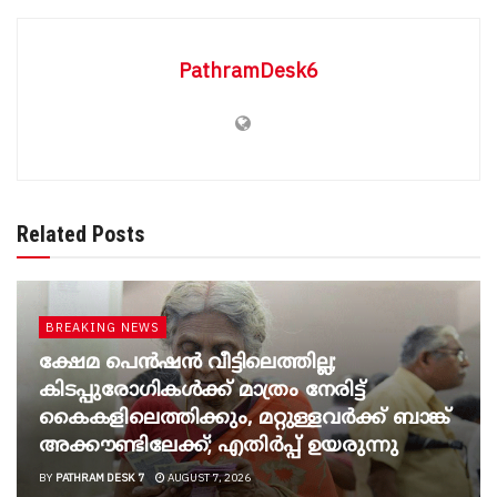
PathramDesk6
Related Posts
BREAKING NEWS
ക്ഷേമ പെൻഷൻ വീട്ടിലെത്തില്ല;
കിടപ്പുരോഗികൾക്ക് മാത്രം നേരിട്ട്
കൈകളിലെത്തിക്കും, മറ്റുള്ളവർക്ക് ബാങ്ക്
അക്കൗണ്ടിലേക്ക്; എതിർപ്പ് ഉയരുന്നു
BY
PATHRAM DESK 7
AUGUST 7, 2026