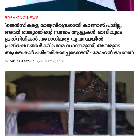
BREAKING NEWS
‘ജെൻസികളെ രാജ്യവിരുദ്ധരായി കാണാൻ പാടില്ല,
അവർ രാജ്യത്തിന്റെ സ്വന്തം ആളുകൾ, ഭാവിയുടെ
പ്രതിനിധികൾ…ജനാധിപത്യ വ്യവസ്ഥയിൽ
പ്രതിഷേധങ്ങൾക്ക് പ്രഥമ സ്ഥാനമുണ്ട്, അവരുടെ
ആശങ്കകൾ പരിഹരിക്കപ്പെടേണ്ടത്’- മോഹൻ ഭാ​ഗവത്
BY
PATHRAM DESK 5
AUGUST 6, 2026