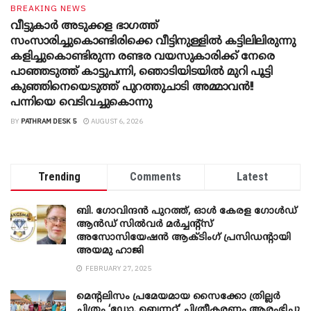
BREAKING NEWS
വീട്ടുകാർ അ‌ടുക്കള ഭാ​ഗത്ത്
സംസാരിച്ചുകൊണ്ടിരിക്കെ വീട്ടിനുള്ളിൽ കട്ടിലിലിരുന്നു
കളിച്ചുകൊണ്ടിരുന്ന രണ്ടര വയസുകാരിക്ക് നേരെ
പാഞ്ഞടുത്ത് കാട്ടുപന്നി, ‍ഞൊടിയി‌ടയിൽ മുറി പൂട്ടി
കുഞ്ഞിനെയെടുത്ത് പുറത്തുചാടി അമ്മാവൻ!!
പന്നിയെ വെടിവച്ചുകൊന്നു
BY
PATHRAM DESK 5
AUGUST 6, 2026
Trending
Comments
Latest
ബി. ​ഗോവിന്ദൻ പുറത്ത്, ഓൾ കേരള ഗോൾഡ്
ആൻഡ് സിൽവർ മർച്ചന്റ്സ്
അസോസിയേഷൻ ആക്ടിംഗ് പ്രസിഡന്റായി
അയമു ഹാജി
FEBRUARY 27, 2025
മെന്‍റലിസം പ്രമേയമായ സൈക്കോ ത്രില്ലർ
ചിത്രം ‘ഡോ. ബെന്നറ്റ്’ ചിത്രീകരണം ആരംഭിച്ചു