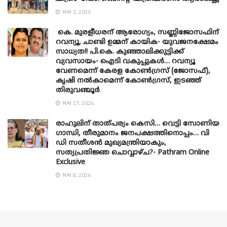
MAY 1, 2025
കെ. മുരളീധരന് ആരോഗ്യം, സണ്ണിജോസഫിന്
റവന്യൂ, ചാണ്ടി ഉമ്മന് കായിക- യുവജനക്ഷേമം
സാധ്യത!! പി.കെ. കുഞ്ഞാലിക്കുട്ടിക്ക്
വ്യവസായം- ഐടി വകുപ്പുകൾ… റവന്യൂ
വേണമെന്ന് കേരള കോൺഗ്രസ് (ജോസഫ്),
കൃഷി നൽകാമെന്ന് കോൺഗ്രസ്, ഇടഞ്ഞ്
തിരുവഞ്ചൂർ
MAY 17, 2026
രാഹുലിന് താത്പര്യം കെസി… വെട്ടി സോണിയ
​ഗാന്ധി, തീരുമാനം ജനപക്ഷത്തിനൊപ്പം… വി
ഡി സതീശൻ മുഖ്യമന്ത്രിയാകും,
സത്യപ്രതിജ്ഞ ചൊവ്വാഴ്ച?- Pathram Online
Exclusive
MAY 8, 2026