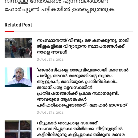
നിന്നുള്ള നേതാക്കൾ എന്നിവരെയാണ്
ഫോർച്യൂൺ പട്ടികയിൽ ഉൾപ്പെടുത്തുക. ‌
Related Post
സംസ്ഥാനത്ത് വീണ്ടും മഴ കനക്കുന്നു, നാല്
ജില്ലകളിലെ വിദ്യാഭ്യാസ സ്ഥാപനങ്ങൾക്ക്
നാളെ അവധി
AUGUST 6, 2026
‘ജെൻസികളെ രാജ്യവിരുദ്ധരായി കാണാൻ
പാടില്ല, അവർ രാജ്യത്തിന്റെ സ്വന്തം
ആളുകൾ, ഭാവിയുടെ പ്രതിനിധികൾ…
ജനാധിപത്യ വ്യവസ്ഥയിൽ
പ്രതിഷേധങ്ങൾക്ക് പ്രഥമ സ്ഥാനമുണ്ട്,
അവരുടെ ആശങ്കകൾ
പരിഹരിക്കപ്പെടേണ്ടത്’- മോഹൻ ഭാ​ഗവത്
AUGUST 6, 2026
വീട്ടുകാർ അ‌ടുക്കള ഭാ​ഗത്ത്
സംസാരിച്ചുകൊണ്ടിരിക്കെ വീട്ടിനുള്ളിൽ
കട്ടിലിലിരുന്നു കളിച്ചുകൊണ്ടിരുന്ന രണ്ടര