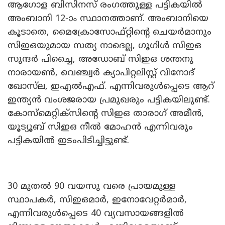
ആഗോള ബിസിനസ് രംഗത്തുള്ള പട്ടികയിൽ
അംബാനി 12-ാം സ്ഥാനത്താണ്. അംബാനിയെ
കൂടാതെ, മൈക്രോസോഫ്റ്റിൻ്റെ ചെയർമാനും
സിഇഒയുമായ സത്യ നാദെല്ല, ഗൂഗിൾ സിഇഒ
സുന്ദർ പിച്ചൈ, അഡോബ് സിഇഒ ശന്തനു
നാരായൺ, വെഞ്ച്വർ ക്യാപിറ്റലിസ്റ്റ് വിനോദ്
ഖോസ്‌ല, ഇഎൽഎഫ്. എന്നിവരുൾപ്പെടെ ആറ്
ഇന്ത്യൻ വംശജരായ പ്രമുഖരും പട്ടികയിലുണ്ട്.
കോസ്‌മെറ്റിക്‌സിൻ്റെ സിഇഒ താരാഗ് അമീൻ,
യൂട്യൂബ് സിഇഒ നീൽ മോഹൻ എന്നിവരും
പട്ടികയിൽ ഇടംപിടിച്ചിട്ടുണ്ട്.
30 മുതൽ 90 വയസു വരെ പ്രായമുള്ള
സ്ഥാപകർ, സിഇഒമാർ, ഇനോവേറ്റർമാർ,
എന്നിവരുൾപ്പെടെ 40 വ്യവസായങ്ങളിൽ