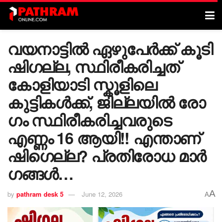
വയനാട്ടിൽ ഏഴുപേർക്ക് കൂടി
ഷി​ഗല്ല, സ്ഥിരീകരിച്ചത്
കോളിയാടി സ്കൂളിലെ
കുട്ടികൾക്ക്, ജില്ലയിൽ രോ​
ഗം സ്ഥിരീകരിച്ചവരുടെ
എണ്ണം 16 ആയി!! എന്താണ്
ഷി​ഗെല്ല? പ്രതിരോധ മാർ​
ഗങ്ങൾ…
A
by
pathram desk 5
June 12, 2026
A