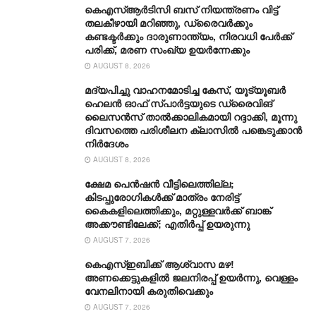
കെഎസ്ആര്‍ടിസി ബസ് നിയന്ത്രണം വിട്ട്
തലകീഴായി മറിഞ്ഞു, ഡ്രൈവര്‍ക്കും
കണ്ടക്ടര്‍ക്കും ദാരുണാന്ത്യം, നിരവധി പേര്‍ക്ക്
പരിക്ക്, മരണ സംഖ്യ ഉയര്‍ന്നേക്കും
AUGUST 8, 2026
മദ്യപിച്ചു വാഹനമോടിച്ച കേസ്, യൂട്യൂബർ
ഹെലൻ ഓഫ് സ്പാർട്ടയുടെ ഡ്രൈവിങ്
ലൈസൻസ് താൽക്കാലികമായി റദ്ദാക്കി, മൂന്നു
ദിവസത്തെ പരിശീലന ക്ലാസിൽ പങ്കെടുക്കാൻ
നിർദേശം
AUGUST 8, 2026
ക്ഷേമ പെൻഷൻ വീട്ടിലെത്തില്ല;
കിടപ്പുരോഗികൾക്ക് മാത്രം നേരിട്ട്
കൈകളിലെത്തിക്കും, മറ്റുള്ളവർക്ക് ബാങ്ക്
അക്കൗണ്ടിലേക്ക്; എതിർപ്പ് ഉയരുന്നു
AUGUST 7, 2026
കെഎസ്ഇബിക്ക് ആശ്വാസ മഴ!
അണക്കെട്ടുകളിൽ ജലനിരപ്പ് ഉയർന്നു, വെള്ളം
വേനലിനായി കരുതിവെക്കും
AUGUST 7, 2026