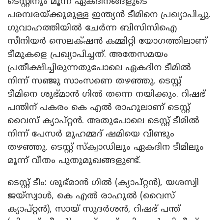
ടെസ്റ്റിനും മൂന്ന് ഏകദിനങ്ങളുടെ
പരമ്പരയ്‌ക്കുമുള്ള ഇന്ത്യൻ ടീമിനെ പ്രഖ്യാപിച്ചു.
ഗുവാഹത്തിയിൽ ചേർന്ന ബിസിസിഐ
സീനിയർ സെലക്‌ഷൻ കമ്മിറ്റി യോഗത്തിലാണ്
ടീമുകളെ പ്രഖ്യാപിച്ചത്. അതേസമയം
പ്രതീക്ഷിച്ചിരുന്നതുപോലെ ഏകദിന ടീമിൽ
നിന്ന് സഞ്ജു സാംസണെ തഴഞ്ഞു. ടെസ്റ്റ്
ടീമിനെ ശുഭ്‌മാൻ ഗിൽ തന്നെ നയിക്കും. റിഷഭ്
പന്തിന് പകരം കെ എൽ രാഹുലാണ് ടെസ്റ്റ്
വൈസ് ക്യാപ്റ്റൻ. അതുപോലെ ടെസ്റ്റ് ടീമിൽ
നിന്ന് പേസർ മുഹമ്മദ് ഷമിയെ വീണ്ടും
തഴഞ്ഞു. ടെസ്റ്റ് സ്‌ക്വാഡിലും ഏകദിന ടീമിലും
മൂന്ന് വീതം പുതുമുഖങ്ങളുണ്ട്.
ടെസ്റ്റ് ടീം: ശുഭ്‌മാൻ ഗിൽ (ക്യാപ്റ്റൻ), യശസ്വി
ജയ്‌സ്വാൾ, കെ എൽ രാഹുൽ (വൈസ്
ക്യാപ്റ്റൻ), സായ് സുദർശൻ, റിഷഭ് പന്ത്