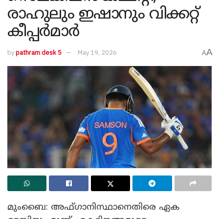
രാഹുലും ഇഷാനും വിക്കറ്റ്
കീപ്പർമാർ
A
by
pathram desk 5
May 19, 2026
A
മുംബൈ: അഫ്‌ഗാനിസ്ഥാനെതിരെ ഏക