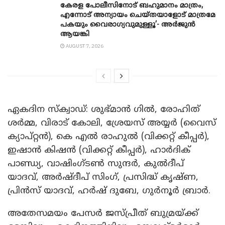
കേരള പോലീസിനോട് ബഹുമാനം മാത്രം,
എന്നോട് അന്യായം ചെയ്തയാളോട് മാത്രമേ
പകയും വൈരാഗ്യവുമുള്ളൂ’- അർജുൻ
ആയങ്കി
AUGUST 7, 2026
ഏകദിന സ്‌ക്വാഡ്: ശുഭ്‌മാൻ ഗിൽ, രോഹിത്
ശർമ്മ, വിരാട് കോലി, ശ്രേയസ് അയ്യർ (വൈസ്
ക്യാപ്റ്റൻ), കെ എൽ രാഹുൽ (വിക്കറ്റ് കീപ്പർ),
ഇഷാൻ കിഷൻ (വിക്കറ്റ് കീപ്പർ), ഹാർദിക്
പാണ്ഡ്യ, വാഷിംഗ്‌ടൺ സുന്ദർ, കുൽദീപ്
യാദവ്, അർഷ്‌ദീപ് സിംഗ്, പ്രസിദ്ധ് കൃഷ്‌ണ,
പ്രിൻസ് യാദവ്, ഹർഷ് ദുബേ, ഗുർനൂർ ബ്രാർ.
അതേസമയം പേസർ ജസ്‌പ്രീത് ബുമ്രയ്ക്ക്