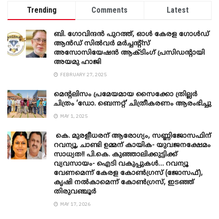
Trending
Comments
Latest
ബി. ​ഗോവിന്ദൻ പുറത്ത്, ഓൾ കേരള ഗോൾഡ്
ആൻഡ് സിൽവർ മർച്ചന്റ്സ്
അസോസിയേഷൻ ആക്ടിംഗ് പ്രസിഡന്റായി
അയമു ഹാജി
FEBRUARY 27, 2025
മെന്‍റലിസം പ്രമേയമായ സൈക്കോ ത്രില്ലർ
ചിത്രം ‘ഡോ. ബെന്നറ്റ്’ ചിത്രീകരണം ആരംഭിച്ചു
MAY 1, 2025
കെ. മുരളീധരന് ആരോഗ്യം, സണ്ണിജോസഫിന്
റവന്യൂ, ചാണ്ടി ഉമ്മന് കായിക- യുവജനക്ഷേമം
സാധ്യത!! പി.കെ. കുഞ്ഞാലിക്കുട്ടിക്ക്
വ്യവസായം- ഐടി വകുപ്പുകൾ… റവന്യൂ
വേണമെന്ന് കേരള കോൺഗ്രസ് (ജോസഫ്),
കൃഷി നൽകാമെന്ന് കോൺഗ്രസ്, ഇടഞ്ഞ്
തിരുവഞ്ചൂർ
MAY 17, 2026