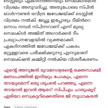
ടെസ്റ്റിലും ഏകദിനത്തിനിലും സെലക്‌ടർമാർ
വിശ്രമം അനുവദിച്ചു. അതുപോലെ സ്‌പിൻ
ഓൾറൗണ്ടർ രവീന്ദ്ര ജഡേജയ്ക്ക് ടെസ്റ്റിൽ
വിശ്രമം നൽകി. ജഡ്ഡു ഇപ്പോഴും ടീമിൻറെ
ഒന്നാം നമ്പർ സ്‌പിന്നറാണ് എന്ന് മുഖ്യ
സെലക്‌ടർ അജിത് അഗാർക്കർ ടീം
പ്രഖ്യാപനവേളയിൽ വ്യക്തമാക്കി.
ഏകദിനത്തിൽ ജഡേജയ്ക്ക് പകരം
മറ്റുള്ളവരെ പരീക്ഷിക്കുന്നു എന്നുമാണ്
സെലക്‌ഷൻ കമ്മിറ്റി നൽകിയ വിശദീകരണം.
എന്റെ അനുജൻ ഭുവനേശ്വരൻ്റെ രക്തസാക്ഷി
മണ്ഡപത്തിൽ ഇനിയും പോകും, എന്നെ
തടയുമെന്ന് ഒരു ശുംഭൻ പറഞ്ഞു, എന്നെ
തടയാൻ ഇവൻ ആരാ? സിപിഎം ചാരുംമൂട്
ഏരിയാ സെക്രട്ടറിക്കെതിരെ ജി സുധാകരൻ
Tags:
sanju samsan