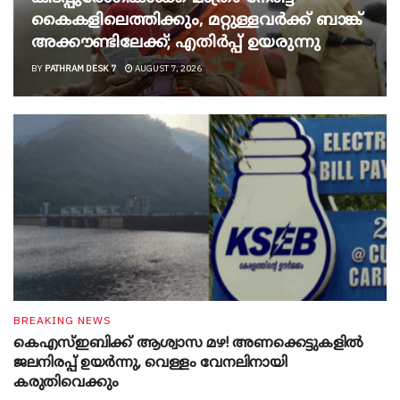
കൈകളിലെത്തിക്കും, മറ്റുള്ളവർക്ക് ബാങ്ക്
അക്കൗണ്ടിലേക്ക്; എതിർപ്പ് ഉയരുന്നു
BY
PATHRAM DESK 7
AUGUST 7, 2026
BREAKING NEWS
കെഎസ്ഇബിക്ക് ആശ്വാസ മഴ! അണക്കെട്ടുകളിൽ
ജലനിരപ്പ് ഉയർന്നു, വെള്ളം വേനലിനായി
കരുതിവെക്കും