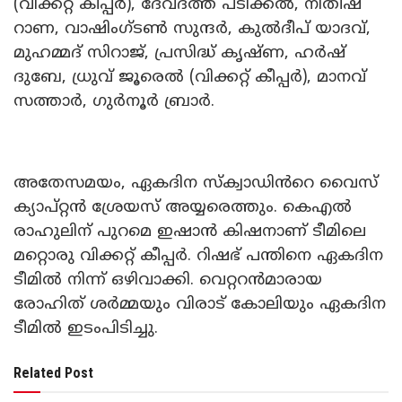
(വിക്കറ്റ് കീപ്പർ), ദേവ്‌ദത്ത് പടിക്കൽ, നിതീഷ്
റാണ, വാഷിംഗ്‌ടൺ സുന്ദർ, കുൽദീപ് യാദവ്,
മുഹമ്മദ് സിറാജ്, പ്രസിദ്ധ് കൃഷ്‌ണ, ഹർഷ്
ദുബേ, ധ്രുവ് ജൂരെൽ (വിക്കറ്റ് കീപ്പർ), മാനവ്
സത്താർ, ഗുർനൂർ ബ്രാർ.
അതേസമയം, ഏകദിന സ്‌ക്വാഡിൻറെ വൈസ്
ക്യാപ്റ്റൻ ശ്രേയസ് അയ്യരെത്തും. കെഎൽ
രാഹുലിന് പുറമെ ഇഷാൻ കിഷനാണ് ടീമിലെ
മറ്റൊരു വിക്കറ്റ് കീപ്പർ. റിഷഭ് പന്തിനെ ഏകദിന
ടീമിൽ നിന്ന് ഒഴിവാക്കി. വെറ്ററൻമാരായ
രോഹിത് ശർമ്മയും വിരാട് കോലിയും ഏകദിന
ടീമിൽ ഇടംപിടിച്ചു.
Related Post