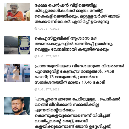
ക്ഷേമ പെൻഷൻ വീട്ടിലെത്തില്ല;
കിടപ്പുരോഗികൾക്ക് മാത്രം നേരിട്ട്
കൈകളിലെത്തിക്കും, മറ്റുള്ളവർക്ക് ബാങ്ക്
അക്കൗണ്ടിലേക്ക്; എതിർപ്പ് ഉയരുന്നു
AUGUST 7, 2026
കെഎസ്ഇബിക്ക് ആശ്വാസ മഴ!
അണക്കെട്ടുകളിൽ ജലനിരപ്പ് ഉയർന്നു,
വെള്ളം വേനലിനായി കരുതിവെക്കും
AUGUST 7, 2026
പ്രധാനമന്ത്രിയുടെ വിദേശയാത്രാ വിവരങ്ങൾ
പുറത്തുവിട്ട് കേന്ദ്രം;13 രാജ്യങ്ങൾ, 74.58
കോടി; 13 രാജ്യങ്ങൾ, ; നോർവേ
സന്ദർശനത്തിന് മാത്രം 17.46 കോടി
AUGUST 7, 2026
‘പടച്ചോനെ മാത്രേ പേടിയുള്ളു… പെൻഷൻ
വാങ്ങി ജീവിക്കാൻ സമ്മതിക്കില്ല
എന്നതിന്റെയർത്ഥം
കൊന്നുകളയുമെന്നാണെന്ന് വിധിച്ചത്
വായിച്ചവന്റെ തെറ്റ്, ജോലി
കളയിക്കുമെന്നാണ് ഞാൻ ഉദ്ദേശിച്ചത്,