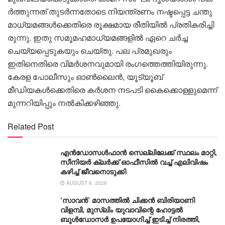
ർ​ത്തു​ന്ന​ത് തു​ട​ർ​ന്ന​തോ​ടെ നി​യ​ന്ത്ര​ണം ന​ഷ്ട​പ്പെ​ട്ട ച​ന്തു
മാ​ധ്യ​മ​ങ്ങ​ൾ​ക്കെ​തി​രെ രൂ​ക്ഷ​മാ​യ രീ​തി​യി​ൽ പ്ര​തി​ക​രി​ച്ചി​
രു​ന്നു. ഇതു സമൂമഹമാധ്യമങ്ങളിൽ ഏറെ ചർച്ച
ചെയ്യപ്പെടുകയും ചെയ്തു. പല പ്രമുഖരും
ഇതിനെതിരെ വിമർശനവുമായി രം​ഗത്തെത്തിയിരുന്നു.
കേരള പോലീസും ഓൺലൈൻ, യൂട്യൂബ്
മീഡിയകൾക്കെതിരെ കർശന നടപടി കൈക്കൊള്ളുമെന്ന്
മുന്നറിയിപ്പും നൽകിക്കഴിഞ്ഞു.
Related Post
എൻഡോസൾഫാൻ സെല്ലിലേക്ക് സ്ഥലം മാറ്റി,
സീനിയർ ക്ലർക്ക് ഓഫീസിൽ വച്ച് എലിവിഷം
കഴിച്ച് ജീവനൊടുക്കി
AUGUST 9, 2026
‘സാവന്‍’ മാസത്തില്‍ ചിക്കന്‍ ബിരിയാണി
വിളമ്പി, മുസ്ലിം യുവാവിന്റെ ഹോട്ടല്‍
ബുൾഡോസർ ഉപയോഗിച്ച് ഇടിച്ച് നിരത്തി,