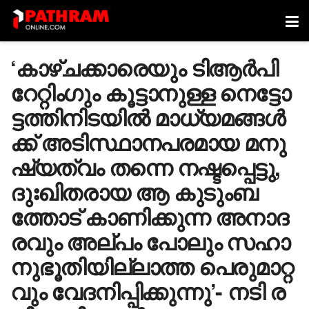
‘കാ​ഴ്ച​ക്കാ​രെ​യും ടി​ആ​ർ​പി
റേ​റ്റിം​ഗും കൂ​ട്ടാ​നു​ള്ള നെ​ട്ടോ​
ട്ട​ത്തി​നി​ട​യി​ൽ മാ​ധ്യ​മ​ങ്ങ​ൾ​
ക്ക് അ​ടി​സ്ഥാ​ന​പ​ര​മാ​യ മ​നു​
ഷ്യ​ത്വം ത​ന്നെ ന​ഷ്ട​പ്പെ​ട്ടു,
ദുഃ​ഖി​ത​രാ​യ ആ ​കു​ടും​ബ​
ത്തോ​ട് കാ​ണി​ക്കു​ന്ന അ​നാ​ദ​
ര​വും അ​ല്പം പോ​ലും സ​ഹാ​
നു​ഭൂ​തി​യി​ല്ലാ​ത്ത പെ​രു​മാ​റ്റ​
വും വേ​ദ​നി​പ്പി​ക്കു​ന്നു’- ന​ടി ര​