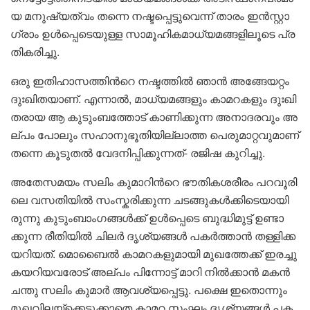
യ മ​നു​ഷ്യ​ത്വം ത​ന്നെ ന​ഷ്ട​പ്പെ​ട്ടു​വെ​ന്ന് താ​രം ഇ​ൻ​സ്റ്റാ​
ഗ്രാം ഉ​ൾ​പ്പെ​ടെ​യു​ള്ള സാ​മൂ​ഹി​ക​മാ​ധ്യ​മ​ങ്ങ​ളി​ലൂ​ടെ പ്ര​
തി​ക​രി​ച്ചു.
ഒ​രു ഇ​തി​ഹാ​സ​ത്തി​ൻറെ ന​ഷ്ട​ത്തി​ൽ ഞാ​ൻ അ​ങ്ങേ​യ​റ്റം
ദുഃ​ഖി​ത​യാ​ണ്. എ​ന്നാ​ൽ, മാ​ധ്യ​മ​ങ്ങ​ളും കാ​മ​റ​ക​ളും ദുഃ​ഖി​
ത​രാ​യ ആ ​കു​ടും​ബ​ത്തോ​ട് കാ​ണി​ക്കു​ന്ന അ​നാ​ദ​ര​വും അ​
ല്പം പോ​ലും സ​ഹാ​നു​ഭൂ​തി​യി​ല്ലാ​ത്ത പെ​രു​മാ​റ്റ​വു​മാ​ണ്
ത​ന്നെ കൂ​ടു​ത​ൽ വേ​ദ​നി​പ്പി​ക്കു​ന്ന​ത്- ര​ജി​ഷ കു​റി​ച്ചു.
അതേസമയം സ​ലിം കു​മാ​റി​ൻറെ ഭൗ​തി​ക​ശ​രീ​രം പ​റ​വൂ​രി​
ലെ വ​സ​തി​യി​ൽ സം​സ്ക​രി​ക്കു​ന്ന ച​ട​ങ്ങു​ക​ൾ​ക്കി​ടെ​യാ​യി​
രു​ന്നു കു​ടും​ബാം​ഗ​ങ്ങ​ൾ​ക്ക് ഉ​ൾ​പ്പെ​ടെ ബു​ദ്ധി​മു​ട്ട് ഉ​ണ്ടാ​
ക്കു​ന്ന രീ​തി​യി​ൽ ചി​ല​ർ ദൃ​ശ്യ​ങ്ങ​ൾ പ​ക​ർ​ത്താ​ൻ ത​ള്ളി​ക്ക​
യ​റി​യ​ത്. മൊ​ബൈ​ൽ കാ​മ​റ​ക​ളു​മാ​യി മു​ഖ​ത്തേ​ക്ക് ഇ​ര​ച്ചു​
ക​യ​റി​യ​വ​രോ​ട് അ​ല്പം പി​ന്നോ​ട്ട് മാ​റി നി​ൽ​ക്കാ​ൻ മ​ക​ൻ
ച​ന്തു സ​ലിം കു​മാ​ർ ആ​വ​ശ്യ​പ്പെ​ട്ടു. പക്ഷെ ഇതൊന്നും
മുഖവിലയ്ക്കെടുക്കാതെ കാ​മ​റ സം​ഘം ദൃ​ശ്യ​ങ്ങ​ൾ പ​ക​