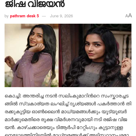
ജി​ഷ വി​ജ​യ​ൻ
A
by
pathram desk 5
June 9, 2026
A
കൊ​ച്ചി: അന്തരിച്ച ന​ട​ൻ സ​ലിം​കു​മാ​റി​ൻറെ സം​സ്കാ​ര​ച്ച​ട​
ങ്ങി​ൽ സ്വ​കാ​ര്യ​ത ലം​ഘി​ച്ച് ദൃ​ശ്യ​ങ്ങ​ൾ പ​ക​ർ​ത്താ​ൻ തി​
ര​ക്കു​കൂ​ട്ടി​യ ഓ​ൺ​ലൈ​ൻ മാ​ധ്യ​മ​ങ്ങ​ൾ​ക്കും യൂ​ട്യൂ​ബ​ർ​
മാ​ർ​ക്കു​മെ​തി​രെ രൂക്ഷ വി​മ​ർ​ശ​ന​വു​മാ​യി ന​ടി ര​ജി​ഷ വി​ജ​
യ​ൻ. കാ​ഴ്ച​ക്കാ​രെ​യും ടി​ആ​ർ​പി റേ​റ്റിം​ഗും കൂ​ട്ടാ​നു​ള്ള
നെ​ട്ടോ​ട്ട​ത്തി​നി​ട​യി​ൽ മാ​ധ്യ​മ​ങ്ങ​ൾ​ക്ക് അ​ടി​സ്ഥാ​ന​പ​ര​മാ​