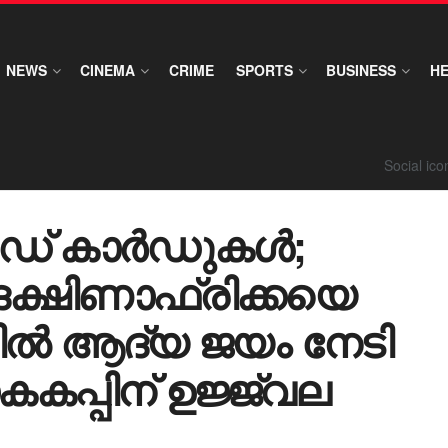
NEWS
CINEMA
CRIME
SPORTS
BUSINESS
H
Social ic
െഡ് കാർഡുകൾ;
ക്ഷിണാഫ്രിക്കയെ
മണ്ണിൽ ആദ്യ ജയം നേടി
കകപ്പിന് ഉജ്ജ്വല