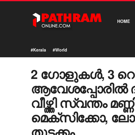
HOME
#Kerala
#World
2 ഗോളുകൾ, 3 റ
ആവേശപ്പോരിൽ ദ
വീഴ്ത്തി സ്വന്തം 
മെക്‌സിക്കോ, ലോ
തുടക്കം