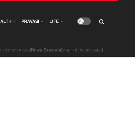
EALTH
PRAVASI
LIFE
on element need
JNews Essential
plugin to be activated.