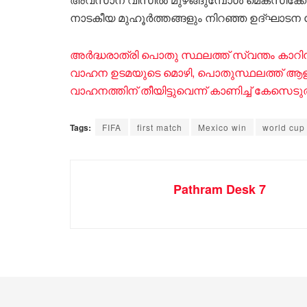
നാടകീയ മുഹൂർത്തങ്ങളും നിറഞ്ഞ ഉദ്ഘാടന പോ
അർദ്ധരാത്രി പൊതു സ്ഥലത്ത് സ്വന്തം കാറിന്
വാഹന ഉടമയുടെ മൊഴി, പൊതുസ്ഥലത്ത് ആളുക
വാഹനത്തിന് തീയിട്ടുവെന്ന് കാണിച്ച് കേസെട
Tags:
FIFA
first match
Mexico win
world cup
Pathram Desk 7