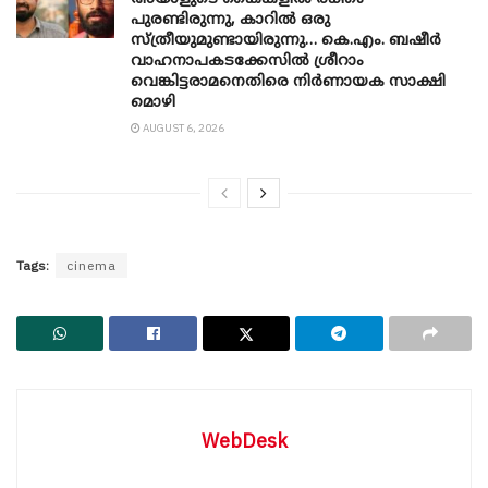
പുരണ്ടിരുന്നു, കാറിൽ ഒരു
സ്ത്രീയുമുണ്ടായിരുന്നു… കെ.എം. ബഷീർ
വാഹനാപകടക്കേസിൽ ശ്രീറാം
വെങ്കിട്ടരാമനെതിരെ നിർണായക സാക്ഷി
മൊഴി
AUGUST 6, 2026
Tags:
cinema
WebDesk