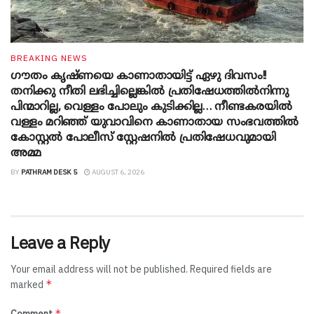
BREAKING NEWS
ഗൗതം കൃഷ്ണയെ കാണാതായിട്ട് ഏഴു ദിവസം!!
തനിക്കു നീതി ലഭിച്ചില്ലെങ്കിൽ പ്രതിഷേധത്തിൽനിന്നു
പിന്മാറില്ല, വെള്ളം പോലും കുടിക്കില്ല… നീണ്ടകരയിൽ
വള്ളം മറിഞ്ഞ് യുവാവിനെ കാണാതായ സംഭവത്തിൽ
കോസ്റ്റൽ പോലീസ് സ്റ്റേഷനിൽ പ്രതിഷേധവുമായി
അമ്മ
BY
PATHRAM DESK 5
AUGUST 6, 2026
Leave a Reply
Your email address will not be published.
Required fields are
*
marked
*
Comment