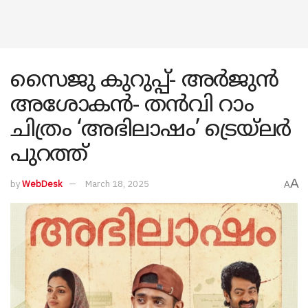
സൈജു കുറുപ്പ്- അർജുൻ
അശോകൻ- തൻവി റാം
ചിത്രം ‘അഭിലാഷം’ ട്രെയ്‌ലർ
പുറത്ത്
A
by
WebDesk
March 18, 2025
A