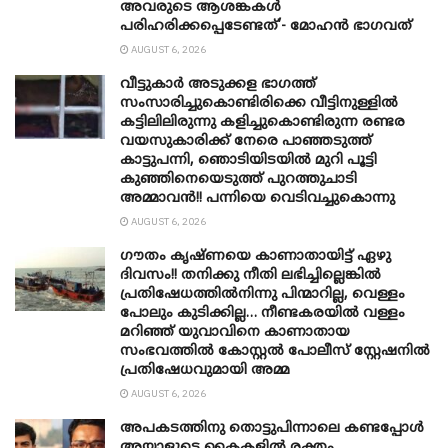
അവരുടെ ആശങ്കകൾ
പരിഹരിക്കപ്പെടേണ്ടത്’- മോഹൻ ഭാ​ഗവത്
AUGUST 6, 2026
വീട്ടുകാർ അ‌ടുക്കള ഭാ​ഗത്ത്
സംസാരിച്ചുകൊണ്ടിരിക്കെ വീട്ടിനുള്ളിൽ
കട്ടിലിലിരുന്നു കളിച്ചുകൊണ്ടിരുന്ന രണ്ടര
വയസുകാരിക്ക് നേരെ പാഞ്ഞടുത്ത്
കാട്ടുപന്നി, ‍ഞൊടിയി‌ടയിൽ മുറി പൂട്ടി
കുഞ്ഞിനെയെടുത്ത് പുറത്തുചാടി
അമ്മാവൻ!! പന്നിയെ വെടിവച്ചുകൊന്നു
AUGUST 6, 2026
ഗൗതം കൃഷ്ണയെ കാണാതായിട്ട് ഏഴു
ദിവസം!! തനിക്കു നീതി ലഭിച്ചില്ലെങ്കിൽ
പ്രതിഷേധത്തിൽനിന്നു പിന്മാറില്ല, വെള്ളം
പോലും കുടിക്കില്ല… നീണ്ടകരയിൽ വള്ളം
മറിഞ്ഞ് യുവാവിനെ കാണാതായ
സംഭവത്തിൽ കോസ്റ്റൽ പോലീസ് സ്റ്റേഷനിൽ
പ്രതിഷേധവുമായി അമ്മ
AUGUST 6, 2026
അപകടത്തിനു തൊട്ടുപിന്നാലെ കണ്ടപ്പോൾ
അയാളുടെ കൈകളിൽ രക്തം