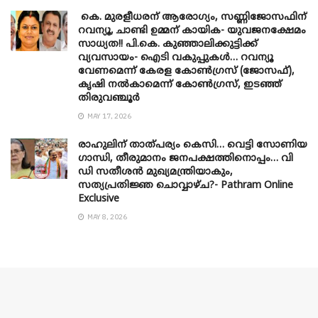
കെ. മുരളീധരന് ആരോഗ്യം, സണ്ണിജോസഫിന്
റവന്യൂ, ചാണ്ടി ഉമ്മന് കായിക- യുവജനക്ഷേമം
സാധ്യത!! പി.കെ. കുഞ്ഞാലിക്കുട്ടിക്ക്
വ്യവസായം- ഐടി വകുപ്പുകൾ… റവന്യൂ
വേണമെന്ന് കേരള കോൺഗ്രസ് (ജോസഫ്),
കൃഷി നൽകാമെന്ന് കോൺഗ്രസ്, ഇടഞ്ഞ്
തിരുവഞ്ചൂർ
MAY 17, 2026
രാഹുലിന് താത്പര്യം കെസി… വെട്ടി സോണിയ
​ഗാന്ധി, തീരുമാനം ജനപക്ഷത്തിനൊപ്പം… വി
ഡി സതീശൻ മുഖ്യമന്ത്രിയാകും,
സത്യപ്രതിജ്ഞ ചൊവ്വാഴ്ച?- Pathram Online
Exclusive
MAY 8, 2026