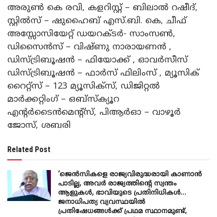
അരുൺ കെ രവി, കളറിസ്റ്റ് – ബിലാൽ റഷീദ്,
സ്റ്റിൽസ് – ഷുഹൈബ് എസ്.ബി. കെ, ചീഫ്
അസ്സോസിയേറ്റ് ഡയറക്ടർ- സാംസൺ,
ഡിസൈൻസ് – വിഷ്ണു നാരായണൻ ,
ഡിസ്ട്രിബൂഷൻ – ഫിയോക്ക് , ഓവർസീസ്
ഡിസ്ട്രിബൂഷൻ – ഫാർസ് ഫിലിംസ് , മ്യൂസിക്
റൈറ്റ്സ് – 123 മ്യൂസിക്സ്, ഡിജിറ്റൽ
മാർക്കറ്റിംഗ് – ഒബ്സ്ക്യൂറ
എന്റർടൈൻമെന്റ്സ്, പിആർഓ – വാഴൂർ
ജോസ്, ശബരി
Related Post
‘ജെൻസികളെ രാജ്യവിരുദ്ധരായി കാണാൻ
പാടില്ല, അവർ രാജ്യത്തിന്റെ സ്വന്തം
ആളുകൾ, ഭാവിയുടെ പ്രതിനിധികൾ…
ജനാധിപത്യ വ്യവസ്ഥയിൽ
പ്രതിഷേധങ്ങൾക്ക് പ്രഥമ സ്ഥാനമുണ്ട്,