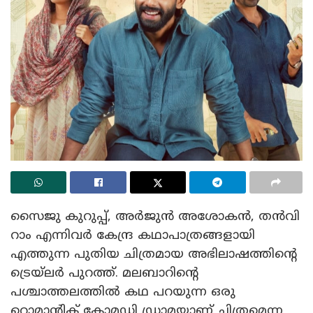
സൈജു കുറുപ്പ്, അർജുൻ അശോകൻ, തൻവി
റാം എന്നിവർ കേന്ദ്ര കഥാപാത്രങ്ങളായി
എത്തുന്ന പുതിയ ചിത്രമായ അഭിലാഷത്തിന്റെ
ട്രെയ്‌ലർ പുറത്ത്. മലബാറിൻ്റെ
പശ്ചാത്തലത്തിൽ കഥ പറയുന്ന ഒരു
റൊമാൻ്റിക് കോമഡി ഡ്രാമയാണ് ചിത്രമെന്ന