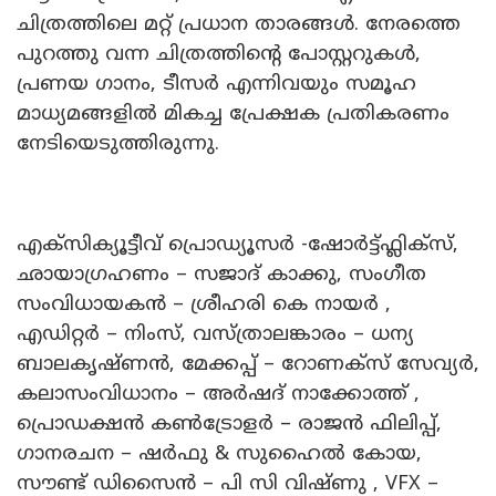
ചിത്രത്തിലെ മറ്റ് പ്രധാന താരങ്ങൾ. നേരത്തെ
പുറത്തു വന്ന ചിത്രത്തിന്റെ പോസ്റ്ററുകൾ,
പ്രണയ ഗാനം, ടീസർ എന്നിവയും സമൂഹ
മാധ്യമങ്ങളിൽ മികച്ച പ്രേക്ഷക പ്രതികരണം
നേടിയെടുത്തിരുന്നു.
എക്സിക്യൂട്ടീവ് പ്രൊഡ്യൂസർ -ഷോർട്ട്ഫ്ലിക്സ്,
ഛായാഗ്രഹണം – സജാദ് കാക്കു, സംഗീത
സംവിധായകൻ – ശ്രീഹരി കെ നായർ ,
എഡിറ്റർ – നിംസ്, വസ്ത്രാലങ്കാരം – ധന്യ
ബാലകൃഷ്ണൻ, മേക്കപ്പ് – റോണക്സ് സേവ്യർ,
കലാസംവിധാനം – അർഷദ് നാക്കോത്ത് ,
പ്രൊഡക്ഷൻ കൺട്രോളർ – രാജൻ ഫിലിപ്പ്,
ഗാനരചന – ഷർഫു & സുഹൈൽ കോയ,
സൗണ്ട് ഡിസൈൻ – പി സി വിഷ്ണു , VFX –