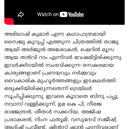
അഭിലാഷ് കുമാർ എന്ന കഥാപാത്രമായി
സൈജു കുറുപ്പ് എത്തുന്ന ചിത്രത്തിൽ താജു
ആയി അർജുൻ അശോകൻ, ഷെറിൻ മൂസ
ആയ തൻവി റാം എന്നിവർ വേഷമിട്ടിരിക്കുന്നു.
ഇവർക്കിടയിൽ സംഭവിക്കുന്ന രസകരമായ
കാര്യങ്ങളാണ് പ്രണയവും നർമ്മവും
വൈകാരിക മുഹൂർത്തങ്ങളും ഇടകലർത്തി
ഒരുക്കിയിരിക്കുന്നതെന്ന് ട്രെയ്‌ലർ
സൂചിപ്പിക്കുന്നു. ഇവരെ കൂടാതെ ബിനു പപ്പു,
നവാസ് വള്ളിക്കുന്ന്, ഉമ കെ പി, നീരജ
രാജേന്ദ്രൻ, ശീതൾ സക്കറിയ, അജിഷ
പ്രഭാകരൻ, നിംന ഫതൂമി, വസുദേവ് സജീഷ്,
ആദിഷ് പ്രവീൺ, ഷിൻസ് ഷാൻ എന്നിവരാണ്