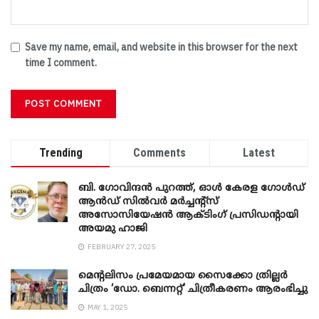
Save my name, email, and website in this browser for the next
time I comment.
Trending
Comments
Latest
ബി. ​ഗോവിന്ദൻ പുറത്ത്, ഓൾ കേരള ഗോൾഡ്
ആൻഡ് സിൽവർ മർച്ചന്റ്സ്
അസോസിയേഷൻ ആക്ടിംഗ് പ്രസിഡന്റായി
അയമു ഹാജി
FEBRUARY 27, 2025
മെന്‍റലിസം പ്രമേയമായ സൈക്കോ ത്രില്ലർ
ചിത്രം ‘ഡോ. ബെന്നറ്റ്’ ചിത്രീകരണം ആരംഭിച്ചു
MAY 1, 2025