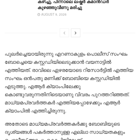
കഴിച്ചു, പിന്നാലെ ലഷ്കർ കമാൻഡർ
കുഴഞ്ഞുവീണു മരിച്ചു
AUGUST 9, 2026
പുലർച്ചെയായിരുന്നു എറണാകുളം പൊലീസ് സംഘം
ബോച്ചെയെ കസ്റ്റഡിയിലെടുക്കാൻ വയനാട്ടിൽ
എത്തിയത്. രാവിലെ ഏഴരയോടെ റിസോർട്ടിൽ എത്തിയ
സംഘം ഒൻപതു മണിക്ക് ബോബിയെ കസ്റ്റഡിയിൽ
എടുത്തു. എആർ ക്യാംപിലേക്കു
കൊണ്ടുവരുന്നതിനിടെയാണു വിവരം പുറത്തറിഞ്ഞത്.
മാധ്യമപ്രവർത്തകർ എത്തിയപ്പോഴേക്കും എആർ
ക്യാംപിൽ എത്തിച്ചിരുന്നു.
അതോടെ മാധ്യമപ്രവർത്തകർക്കു ബോബിയുടെ
ദൃശ്യങ്ങൾ പകർത്താനുള്ള എല്ലാ സാധ്യതകളും
പൊലീസ് അടച്ചു. കൊച്ചിയിലേക്ക്