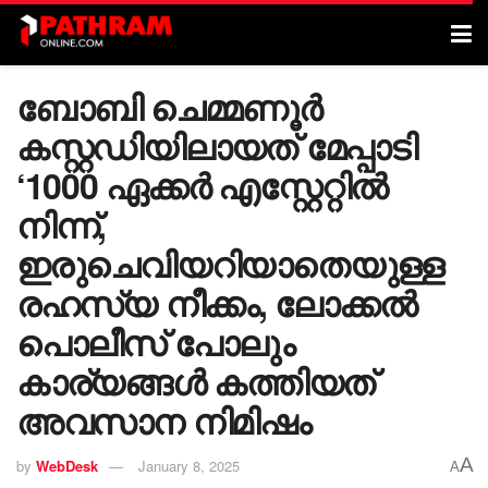
ബോബി ചെമ്മണൂർ
കസ്റ്റഡിയിലായത് മേപ്പാടി
‘1000 ഏക്കർ എസ്റ്റേറ്റിൽ
നിന്ന്,
ഇരുചെവിയറിയാതെയുള്ള
രഹസ്യ നീക്കം, ലോക്കൽ
പൊലീസ് പോലും
കാര്യങ്ങൾ കത്തിയത്
അവസാന നിമിഷം
A
by
WebDesk
January 8, 2025
A