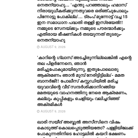
നെതന്യാഹു… ‘എന്തു പറഞ്ഞാലും ഹമാസ്
നിരായുധീകരിക്കുന്നതുവരെ ഒരിഞ്ചുപോലും
പിന്നോട്ടു പോകില്ല’… ട്രംപ് മുന്നോ‌ട്ട് വച്ച 15
ഇന സമാധാന പദ്ധതി തള്ളി ഇസ്രയേൽ!!
നമ്മുടെ സേനയ്ക്കും നമ്മുടെ പൗരന്മാർക്കും
എതിരായ ഭീഷണികൾ തടയുന്നത് തുടരും-
നെതന്യാഹു
AUGUST 9, 2026
‘കാറിന്റെ ഗ്ലാസ് അടച്ചിരുന്നില്ലെങ്കിൽ എന്റെ
തല പിളർന്നേനെ, ഞാൻ
മരിച്ചുപോകുമായിരുന്നു, ഇതുപോലൊരു
ആക്രമണം ഞാൻ മുമ്പ് നേരിട്ടിട്ടില്ല’- മമത
ബാനർജി!! പോലീസ് കസ്റ്റഡിയിൽ മരിച്ച
യുവാവിന്റെ വീട് സന്ദർശിക്കാനിറങ്ങിയ
മമതയുടെ വാഹനത്തിനു നേരെ ആക്രമണം,
കല്ലും കുപ്പികളും ചെളിയും വലിച്ചറിഞ്ഞ്
അക്രമികൾ
AUGUST 9, 2026
ഖാരി സയീദ് അബ്ദുൽ അസീസിനെ വിഷം
കൊടുത്ത് കൊലപ്പെടുത്തിയതോ? പള്ളിയിലേക്ക്
പോകുന്നതിനിടെ ഹോട്ടലിൽ കയറി ഭക്ഷണം