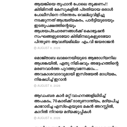
ആയങ്കിയെ തൂഫാൻ പോലെ തൂക്കണം!!
ക്രിമിനൽ കേസുകളിൽ പ്രതിയായ ഒരാൾ
പോലീസിനെ നിരന്തരം വെല്ലുവിളിച്ചു
നടക്കുന്നത് ആശ്ചര്യകരം, പാർട്ടിയുടെയും
ഇടതുപക്ഷത്തിന്റെയും
ആശയപ്രചാരണങ്ങൾക്ക് കൊട്ടേഷൻ
സംഘങ്ങളുടെയോ ക്രിമിനലുകളുടെയോ
പിന്തുണ ആവശ്യമില്ല- എം.വി ജയരാജൻ
AUGUST 8, 2026
മൊജ്താബ ഖാമനെയിയുടെ ആരോ​ഗ്യനില
ആശങ്കയിൽ, ഏതു നിമിഷവും അദ്ദേഹത്തിന്റെ
മരണവാർത്ത പുറത്തുവന്നേക്കാം…
അവകാശവാദവുമായി ഇസ്രയേൽ മാധ്യമം,
നിഷേധിച്ച് ഇറാൻ
AUGUST 8, 2026
ആഡംബര കാര്‍ മറ്റ് വാഹനങ്ങളിലിടിച്ച്
അപകടം, 70കാരിക്ക് ദാരുണാന്ത്യം, മദ്യപിച്ച
കാറോടിച്ച എസ്ഐയുടെ മകന്‍ അറസ്റ്റില്‍,
കാറില്‍ നിറയെ മദ്യക്കുപ്പികള്‍
AUGUST 8, 2026