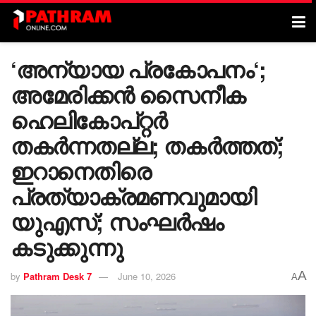
‘അന്യായ പ്രകോപനം‘;
അമേരിക്കൻ സൈനീക
ഹെലികോപ്റ്റർ
തകർന്നതല്ല; തകർത്തത്;
ഇറാനെതിരെ
പ്രത്യാക്രമണവുമായി
യുഎസ്; സംഘർഷം
കടുക്കുന്നു
A
by
Pathram Desk 7
June 10, 2026
A