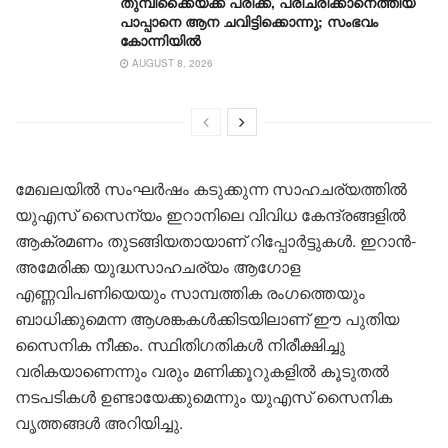
തുമ്പിക്കൈയ്ക്ക് പരിക്ക്, പരിചരിക്കാനെത്തിയ
പാപ്പാനെ ആന ചവിട്ടിക്കൊന്നു; സംഭവം
കോന്നിയിൽ
AUGUST 8, 2026
മേഖലയിൽ സംഘർഷം കടുക്കുന്ന സാഹചര്യത്തിൽ
യുഎസ് സൈന്യം ഇറാനിലെ വിവിധ കേന്ദ്രങ്ങളിൽ
ആക്രമണം തുടങ്ങിയതായാണ് റിപ്പോർട്ടുകൾ. ഇറാൻ-
അമേരിക്ക യുദ്ധസാഹചര്യം ആഗോള
എണ്ണവിപണിയെയും സാമ്പത്തിക രംഗത്തെയും
ബാധിക്കുമെന്ന ആശങ്കകൾക്കിടയിലാണ് ഈ പുതിയ
സൈനിക നീക്കം. സ്ഥിതിഗതികൾ നിരീക്ഷിച്ചു
വരികയാണെന്നും വരും മണിക്കൂറുകളിൽ കൂടുതൽ
നടപടികൾ ഉണ്ടായേക്കുമെന്നും യുഎസ് സൈനിക
വൃത്തങ്ങൾ അറിയിച്ചു.