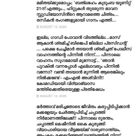
മമിതയ്ക്കുമൊപ്പം; ‘ബത്‍ലഹേം കുടുംബ യൂണിറ്റ്
21ന് എത്തും.., ഹിറ്റുകൾ തുടരുന്ന ഭാവന
സ്റ്റുഡിയോസിൻ്റെ ആറാമത്തെ ചിത്രം…
രസികൻ രംഗങ്ങളുമായി ഗാനം എത്തി…
AUGUST 10, 2026
ഇല്ല, ​ഗാഡി പോവാൻ വിടത്തില്ല…മാസ്
ആകാൻ ശ്രമിച്ച് ബിജെപി ജില്ലാ പ്രസിഡന്റ്
… പക്ഷെ ചേച്ചിമാർ തടയാൻ ശ്രമിച്ചത് പോലീസ്
വാഹനത്തിന്റെ പിന്നിൽ നിന്ന്…. പിന്നാലെ
വാഹനം സു​ഗമമായി മുന്നോട്ട്… ‘ഞാൻ
പുറകിൽ വന്നപ്പോൾ എല്ലാവരും പിന്നിൽ
വന്നോ? വണ്ടി തടയാൻ മുന്നിൽ ആരെങ്കിലും
നിൽക്കണ്ടേ’- എംഎൽ അശ്വിനി!!
കോമഡിയായി വിദ്യാഭ്യാസ
മന്ത്രിക്കെതിരെയുള്ള പ്രതിഷേധം
AUGUST 10, 2026
ഭർത്താവ് മരിച്ചതോടെ ജീവിതം കരുപ്പിടിപ്പിക്കാൻ
മക്കളേയും ചേർത്തുപിടിച്ച് ചപ്പാത്തി
നിർമാണത്തിലേക്ക്!! പിന്നാലെ ദുരന്തം,
ചപ്പാത്തി മെഷീനിൽ കൈ കുരുങ്ങി
വ്യാപാരിയായ വീട്ടമ്മയ്ക്ക് ദാരുണാന്ത്യം,
അപകടം മക്കളറിഞ്ഞത് യന്ത്രത്തിൽ നിന്ന്