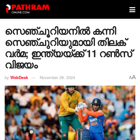
സെഞ്ചൂറിയനിൽ കന്നി
സെഞ്ചുറിയുമായി തിലക്
വര്‍മ; ഇന്ത്യയ്ക്ക് 11 റൺസ്
വിജയം
A
by
WebDesk
November 28, 2024
A