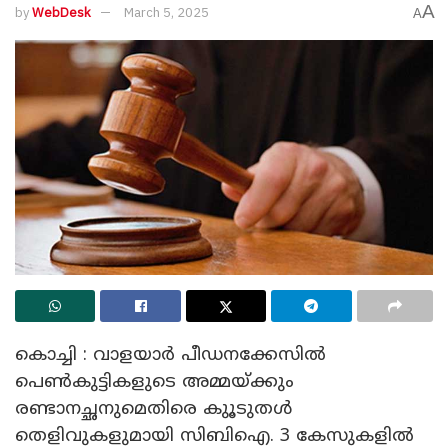
A
by
WebDesk
March 5, 2025
A
കൊച്ചി : വാളയാര്‍ പീഡനക്കേസില്‍
പെണ്‍കുട്ടികളുടെ അമ്മയ്ക്കും
രണ്ടാനച്ഛനുമെതിരെ കുൂടുതള്‍
തെളിവുകളുമായി സിബിഐ. 3 കേസുകളില്‍