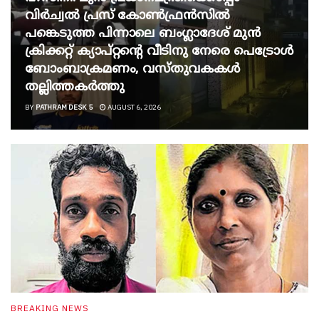
വിർച്വൽ പ്രസ് കോൺഫ്രൻസിൽ
പങ്കെടുത്ത പിന്നാലെ ബംഗ്ലാദേശ് മുൻ
ക്രിക്കറ്റ് ക്യാപ്റ്റന്റെ വീടിനു നേരെ പെട്രോൾ
ബോംബാക്രമണം, വസ്തുവകകൾ
തല്ലിത്തകർത്തു
BY
PATHRAM DESK 5
AUGUST 6, 2026
BREAKING NEWS