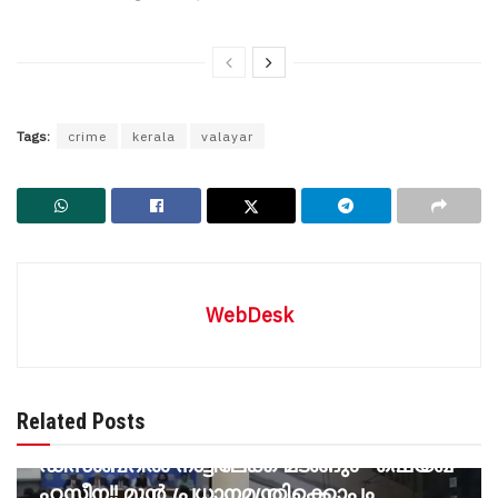
Tags:
crime
kerala
valayar
WebDesk
BREAKING NEWS
‘അവർ കൊല്ലുകയോ, അറസ്റ്റ് ചെയ്യുകയോ
Related Posts
എന്തുവേണമെങ്കിൽ ചെയ്തോട്ടെ,
ഡിസംബറിൽ നാട്ടിലേക്ക് മടങ്ങും’- ഷെയ്ഖ്
ഹസീന!! മുൻ പ്രധാനമന്ത്രിക്കൊപ്പം