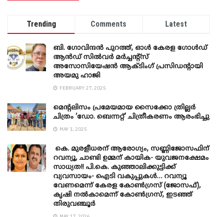
Trending
Comments
Latest
ബി. ​ഗോവിന്ദൻ പുറത്ത്, ഓൾ കേരള ഗോൾഡ്
ആൻഡ് സിൽവർ മർച്ചന്റ്സ്
അസോസിയേഷൻ ആക്ടിംഗ് പ്രസിഡന്റായി
അയമു ഹാജി
FEBRUARY 27, 2025
മെന്‍റലിസം പ്രമേയമായ സൈക്കോ ത്രില്ലർ
ചിത്രം ‘ഡോ. ബെന്നറ്റ്’ ചിത്രീകരണം ആരംഭിച്ചു
MAY 1, 2025
കെ. മുരളീധരന് ആരോഗ്യം, സണ്ണിജോസഫിന്
റവന്യൂ, ചാണ്ടി ഉമ്മന് കായിക- യുവജനക്ഷേമം
സാധ്യത!! പി.കെ. കുഞ്ഞാലിക്കുട്ടിക്ക്
വ്യവസായം- ഐടി വകുപ്പുകൾ… റവന്യൂ
വേണമെന്ന് കേരള കോൺഗ്രസ് (ജോസഫ്),
കൃഷി നൽകാമെന്ന് കോൺഗ്രസ്, ഇടഞ്ഞ്
തിരുവഞ്ചൂർ
MAY 17, 2026