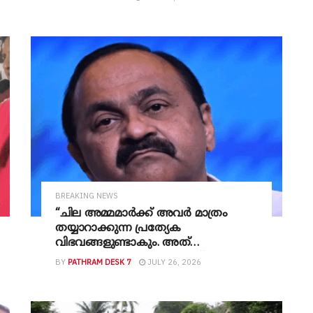
BREAKING NEWS
“ചില അമ്മമാർക്ക് അവർ മാത്രം
തയ്യാറാക്കുന്ന പ്രത്യേക
വിഭവങ്ങളുണ്ടാകും. അത്
മക്കൾക്കോ മകന്റെ ഭാര്യയ്ക്കോ
BY
PATHRAM DESK 7
JULY 26, 2026
പകർന്നുനൽകണം. തലമുറകളിലേക്ക്
കൈമാറേണ്ട അറിവുകൾ
സംരക്ഷിക്കപ്പെടണം” ;