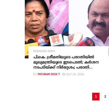
റിയാസ്
BREAKING NEWS
പി.കെ. ശ്രീമതിയുടെ പരാതിയിൽ
മുഖ്യമന്ത്രിയുടെ ഇടപെടൽ; കർശന
നടപടിയ്ക്ക് നിർദ്ദേശം; പരാതി
ആഭ്യന്തര വകുപ്പിന് കൈമാറി
BY
PATHRAM DESK 7
JULY 24, 2026
1
2