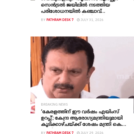
സെൻട്രൽ ജയിലിൽ നടത്തിയ
പരിശോധനയിൽ കഞ്ചാവ്
പൊതികൾ, കത്തി, സിഗരറ്റ്
BY
PATHRAM DESK 7
JULY 31, 2026
പാക്കറ്റുകൾ കണ്ടെത്തി;
പരിശോധനകൾ തുടരുമെന്ന്
പൊലീസ്
BREAKING NEWS
‘കേരളത്തിന് ഈ വർഷം എയിംസ്
ഉറപ്പ്’; കേന്ദ്ര ആരോഗ്യമന്ത്രിയുമായി
കൂടിക്കാഴ്ചയ്ക്ക് ശേഷം മന്ത്രി കെ.
മുരളീധരൻ; ‘സംസ്ഥാനത്തു നിന്നുള്ള
BY
PATHRAM DESK 7
JULY 29, 2026