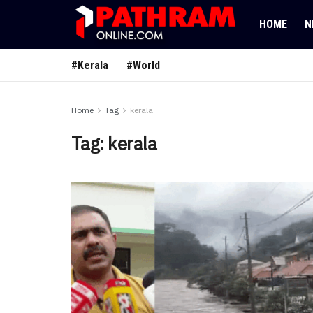
HOME
N
#Kerala
#World
Home
Tag
kerala
Tag:
kerala