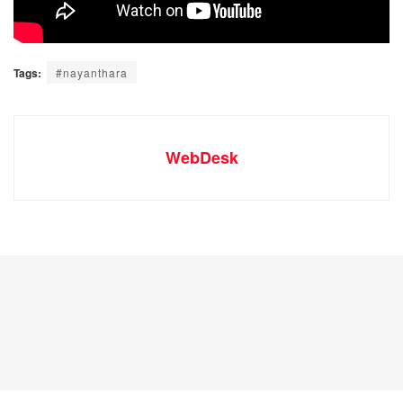
Tags:
#nayanthara
WebDesk