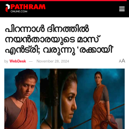
പിറന്നാൾ ദിനത്തിൽ
നയൻതാരയുടെ മാസ്
എൻട്രി; വരുന്നു ‘രക്കായി’
A
by
WebDesk
November 28, 2024
A