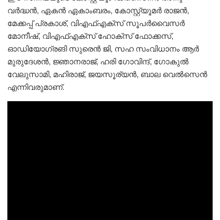
വര്‍ദ്ധൻ, ഏകൻ ഏകാംബരം, കോസ്റ്റ്യൂമര്‍ രാജൻ,
മേക്കപ്പ് പ്രകാശ്, വിഎഫ്എക്സ് സൂപര്‍വൈസര്‍
മോനീഷ്, വിഎഫ്എക്സ് ഹോക്സ് ഫോക്കസ്,
ഓഡിയോഗ്രങി സുരെൻ ജി, സഹ സംവിധാനം ആര്‍
മുരുദേശൻ, ജ്ഞാനരാജ്, ഹരി ഗോവിന്ദ്, ഗോകുല്‍
വേലുസാമി, മഹിരാജ്, ജയസൂര്യൻ, ബാല വെല്‍സെൻ
എന്നിവരുമാണ്.