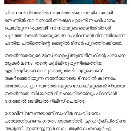
പിറന്നാൾ ദിനത്തിൽ നയൻ‍‍‍‍‍താരയെ നായികയാക്കി
സെന്തിൽ നല്ലസാമി തിരക്കഥ എഴുതി സംവിധാനം
ചെയ്യുന്ന ‘രക്കായി’ സിനിമയുടെ ടൈറ്റിൽ ടീസർ
പുറത്ത്. നയൻതാരയുടെ 40-ാം പിറന്നാൾ ദിനത്തിലാണ്
പുതിയ ചിത്രത്തിന്റെ ടൈറ്റിൽ ടീസർ പുറത്തിറക്കിയത്.
നയൻതാരയുടെ മാസ് ഗെറ്റപ്പ് ആണ് ടീസറിന്റെ പ്രധാന
ആകർഷണം. തന്റെ കുടിലിനു മുന്നിലെത്തിയ
എതിരാളികളെ വെറുമൊരു അരിവാളുകൊണ്ട്
തകർത്തെറിയുന്ന നയൻതാരയെ ടീസറിൽ കാണാം.
അതോടൊപ്പം നയൻതാരയുടെ ഡോക്യുമെൻ്ററിയായ
നയൻതാര: ബിയോണ്ട് ദി ഫെയറിടെയ്ലും പിറന്നാൾ
ദിനത്തിൽ ഒടിടിയിൽ റിലീസ് ചെയ്തു.
ഗോവിന്ദ് വസന്തയാണ് സംഗീത സംവിധാനം.
ഛായാഗ്രഹണം ഗൗതം രാജേന്ദ്രൻ. എഡിറ്റിങ് പ്രവീൺ
ആന്റണി. സ്റ്റണ്ട് സ്റ്റണ്ണർ സാം. ആർട് ഡയറക്ടർ എ.